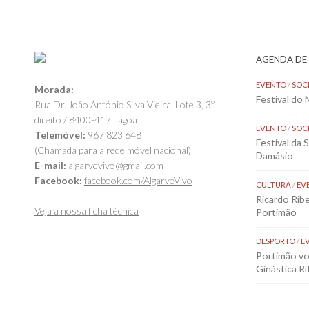
AGENDA DE
EVENTO
/
SOC
Morada:
Festival do
Rua Dr. João António Silva Vieira, Lote 3, 3º
direito / 8400-417 Lagoa
EVENTO
/
SOC
Telemóvel:
967 823 648
Festival da 
(Chamada para a rede móvel nacional)
Damásio
E-mail:
algarvevivo@gmail.com
Facebook:
facebook.com/AlgarveVivo
CULTURA
/
EV
Ricardo Rib
Veja a nossa ficha técnica
Portimão
DESPORTO
/
E
Portimão vol
Ginástica Rí