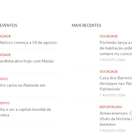
 EVENTOS
MAIS RECENTES
IEDADE
SOCIEDADE
 Marisco começa a 10 de agosto
Portimão lança a 
de habitação públ
sempre no conce
IEDADE
7 AGOSTO, 2026
Sardinha abre hoje com Matias
SOCIEDADE
Casa dos Barret
ENTO
destaque nas ‘No
eiro canta na Alameda em
Património’
7 AGOSTO, 2026
VENTO
REPORTAGEM
ta a ser a capital mundial da
Armacenenses: O
tmica
título da história
feminino
7 AGOSTO, 2026