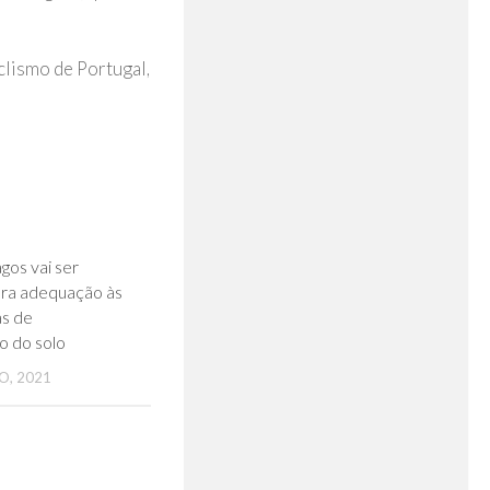
clismo de Portugal,
0
os vai ser
ara adequação às
as de
ão do solo
O, 2021