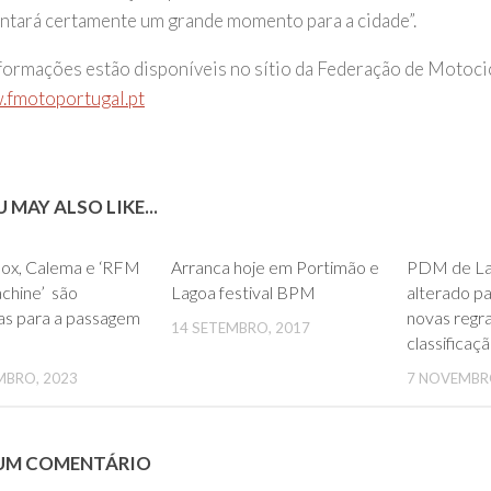
ntará certamente um grande momento para a cidade”.
formações estão disponíveis no sítio da Federação de Motoci
fmotoportugal.pt
 MAY ALSO LIKE...
0
0
ox, Calema e ‘RFM
Arranca hoje em Portimão e
PDM de Lag
chine’ são
Lagoa festival BPM
alterado p
as para a passagem
novas regr
14 SETEMBRO, 2017
classificaç
MBRO, 2023
7 NOVEMBR
 UM COMENTÁRIO