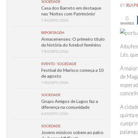
SOCIEDADE
BY
RUI P
Casa dos Barreto em destaque
nas ‘Noites com Património’
0
7 AGOSTO, 2026
SHARES
REPORTAGEM
Armacenenses: O primeiro título
da história do futebol feminino
Albufeir
7 AGOSTO, 2026
Lés, que
EVENTO
/
SOCIEDADE
A maior
Festival do Marisco começa a 10
de Maga
de agosto
7 AGOSTO, 2026
esperad
concelh
SOCIEDADE
Grupo Amigos de Lagos faz a
A cidad
diferença na comunidade
6 AGOSTO, 2026
quinta 
cumprir 
SOCIEDADE
palanqu
Jovens músicos sobem ao palco