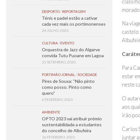
classif
morador
DESPORTO
/
REPORTAGEM
Ténis e padel estão a cativar
Na viage
cada vez mais os portimonenses
24 JULHO, 2020
castelo
Albufeir
CULTURA
/
EVENTO
Orquestra de Jazz do Algarve
Caráter
convida Tutu Puoane em Lagoa
25 SETEMBRO, 2020
Para Ca
PORTIMÃO JORNAL
/
SOCIEDADE
estar e
Pires de Sousa: “Não pinto
neste c
como posso. Pinto como
quero”
O autar
6 FEVEREIRO, 2023
aos qua
AMBIENTE
irão po
OPTO 2023 vai atribuir prémio
sustentabilidade a estudantes
Carlos S
do concelho de Albufeira
juntar a
16 FEVEREIRO, 2023