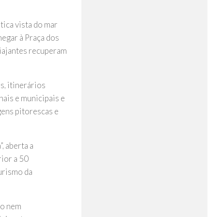
tica vista do mar
hegar à Praça dos
viajantes recuperam
s, itinerários
nais e municipais e
gens pitorescas e
, aberta a
rior a 50
urismo da
ão nem