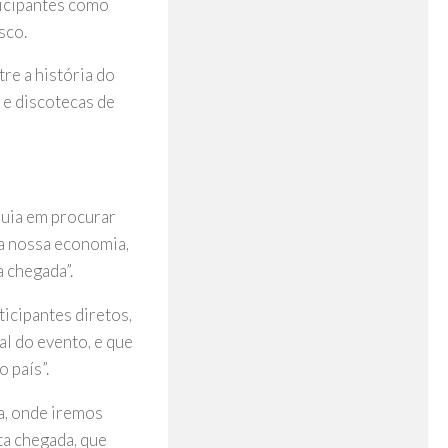
ticipantes como
sco.
re a história do
 e discotecas de
quia em procurar
a nossa economia,
 chegada”.
icipantes diretos,
al do evento, e que
 país”.
va, onde iremos
sta chegada, que