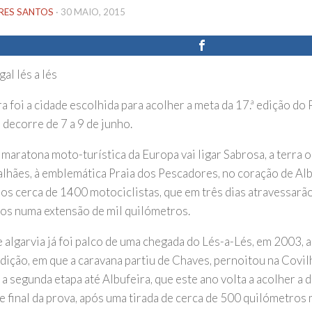
IRES SANTOS
·
30 MAIO, 2015
a foi a cidade escolhida para acolher a meta da 17.ª edição do 
 decorre de 7 a 9 de junho.
 maratona moto-turística da Europa vai ligar Sabrosa, a terra
lhães, à emblemática Praia dos Pescadores, no coração de Alb
os cerca de 1400 motociclistas, que em três dias atravessarã
os numa extensão de mil quilómetros.
e algarvia já foi palco de uma chegada do Lés-a-Lés, em 2003, 
edição, em que a caravana partiu de Chaves, pernoitou na Covil
a segunda etapa até Albufeira, que este ano volta a acolher a 
e final da prova, após uma tirada de cerca de 500 quilómetros