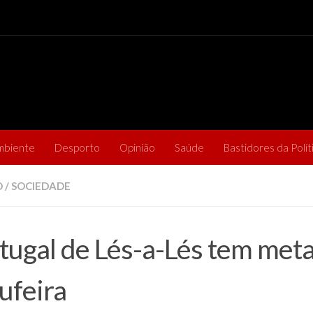
mbiente
Desporto
Opinião
Saúde
Bastidores da Polít
O
/
SOCIEDADE
tugal de Lés-a-Lés tem met
ufeira