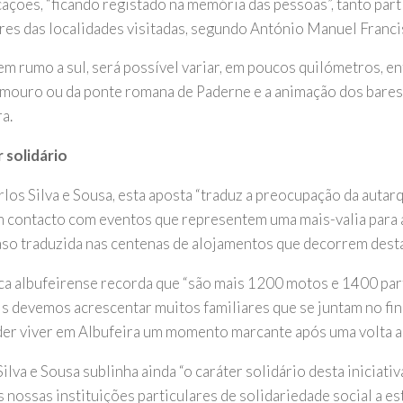
icações, “ficando registado na memória das pessoas”, tanto par
es das localidades visitadas, segundo António Manuel Franci
m rumo a sul, será possível variar, em poucos quilómetros, ent
 mouro ou da ponte romana de Paderne e a animação dos bares
a.
 solidário
rlos Silva e Sousa, esta aposta “traduz a preocupação da autar
m contacto com eventos que representem uma mais-valia para 
aso traduzida nas centenas de alojamentos que decorrem desta
ca albufeirense recorda que “são mais 1200 motos e 1400 part
is devemos acrescentar muitos familiares que se juntam no fin
der viver em Albufeira um momento marcante após uma volta ao
ilva e Sousa sublinha ainda “o caráter solidário desta iniciati
s nossas instituições particulares de solidariedade social a e