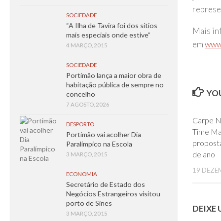
represe
SOCIEDADE
“A Ilha de Tavira foi dos sítios
Mais in
mais especiais onde estive”
em
www.
4 MARÇO, 2015
SOCIEDADE
Portimão lança a maior obra de
habitação pública de sempre no
YOU
concelho
7 AGOSTO, 2026
Carpe N
DESPORTO
Time Ma
Portimão vai acolher Dia
propost
Paralímpico na Escola
de ano
3 MARÇO, 2015
19 DEZE
ECONOMIA
Secretário de Estado dos
Negócios Estrangeiros visitou
porto de Sines
DEIXE
3 MARÇO, 2015