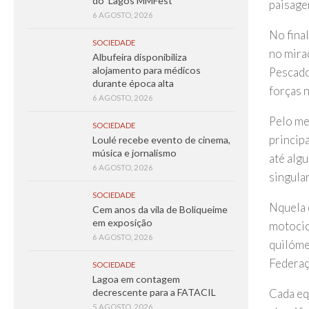
do ‘Lagos MMFest’
paisage
6 AGOSTO, 2026
No fina
SOCIEDADE
no mira
Albufeira disponibiliza
alojamento para médicos
Pescado
durante época alta
forças 
6 AGOSTO, 2026
Pelo mei
SOCIEDADE
princip
Loulé recebe evento de cinema,
música e jornalismo
até alg
6 AGOSTO, 2026
singula
SOCIEDADE
Nquela 
Cem anos da vila de Boliqueime
em exposição
motocicl
6 AGOSTO, 2026
quilóme
Federaç
SOCIEDADE
Lagoa em contagem
Cada eq
decrescente para a FATACIL
5 AGOSTO, 2026