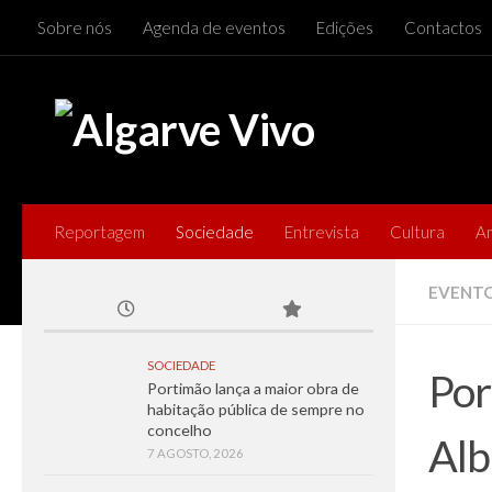
Sobre nós
Agenda de eventos
Edições
Contactos
Skip to content
Reportagem
Sociedade
Entrevista
Cultura
A
EVENT
SOCIEDADE
Por
Portimão lança a maior obra de
habitação pública de sempre no
concelho
Alb
7 AGOSTO, 2026