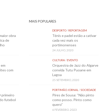
MAIS POPULARES
DESPORTO
/
REPORTAGEM
maior obra
Ténis e padel estão a cativar
ica de
cada vez mais os
lho
portimonenses
24 JULHO, 2020
CULTURA
/
EVENTO
o em
Orquestra de Jazz do Algarve
ites com
convida Tutu Puoane em
Lagoa
25 SETEMBRO, 2020
PORTIMÃO JORNAL
/
SOCIEDADE
 primeiro
Pires de Sousa: “Não pinto
 do futebol
como posso. Pinto como
quero”
6 FEVEREIRO, 2023