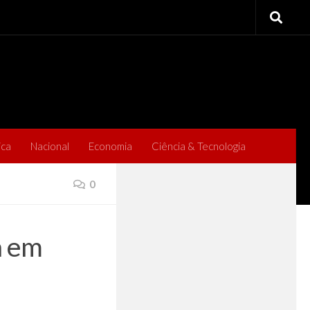
ica
Nacional
Economia
Ciência & Tecnologia
0
a em