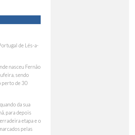
Portugal de Lés-a-
 onde nasceu Fernão
ufeira, sendo
o perto de 30
aquando da sua
hã, para depois
derradeira etapa e o
 marcados pelas