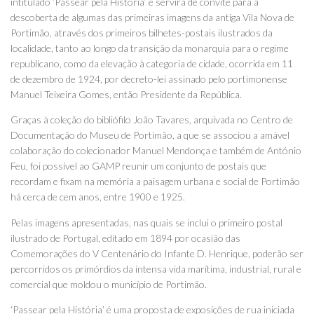
intitulado ‘Passear pela História’ e servirá de convite para a
descoberta de algumas das primeiras imagens da antiga Vila Nova de
Portimão, através dos primeiros bilhetes-postais ilustrados da
localidade, tanto ao longo da transição da monarquia para o regime
republicano, como da elevação à categoria de cidade, ocorrida em 11
de dezembro de 1924, por decreto-lei assinado pelo portimonense
Manuel Teixeira Gomes, então Presidente da República.
Graças à coleção do bibliófilo João Tavares, arquivada no Centro de
Documentação do Museu de Portimão, a que se associou a amável
colaboração do colecionador Manuel Mendonça e também de António
Feu, foi possível ao GAMP reunir um conjunto de postais que
recordam e fixam na memória a paisagem urbana e social de Portimão
há cerca de cem anos, entre 1900 e 1925.
Pelas imagens apresentadas, nas quais se inclui o primeiro postal
ilustrado de Portugal, editado em 1894 por ocasião das
Comemorações do V Centenário do Infante D. Henrique, poderão ser
percorridos os primórdios da intensa vida marítima, industrial, rural e
comercial que moldou o município de Portimão.
‘Passear pela História’ é uma proposta de exposições de rua iniciada