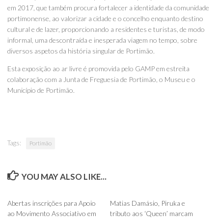
em 2017, que também procura fortalecer a identidade da comunidade
portimonense, ao valorizar a cidade e o concelho enquanto destino
cultural e de lazer, proporcionando a residentes e turistas, de modo
informal, uma descontraída e inesperada viagem no tempo, sobre
diversos aspetos da história singular de Portimão.
Esta exposição ao ar livre é promovida pelo GAMP em estreita
colaboração com a Junta de Freguesia de Portimão, o Museu e o
Município de Portimão.
Tags:
Portimão
YOU MAY ALSO LIKE...
0
0
Abertas inscrições para Apoio
Matias Damásio, Piruka e
ao Movimento Associativo em
tributo aos ‘Queen’ marcam