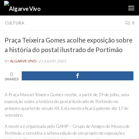
Skip to content
CULTURA
0
Praça Teixeira Gomes acolhe exposição sobre
a história do postal ilustrado de Portimão
BY
ALGARVE VIVO
·
21 JULHO, 2023
0
SHARES
A Praça Manuel Teixeira Gomes recebe, a partir de 29 de julho, uma
exposição sobre a história do postal ilustrado de Portimão no
primeiro quartel do século XX. Esta mostra ficará patente até 17 de
setembro.
A mostra é organizada pelo GAMP – Grupo de Amigos do Museu de
Portimão e constitui a sétima edição de um projeto de exposições