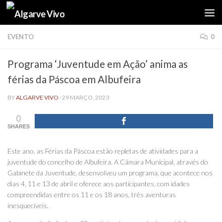
Skip to content
EVENTO
0
Programa ‘Juventude em Ação’ anima as
férias da Páscoa em Albufeira
BY
ALGARVE VIVO
·
29 MARÇO, 2023
0
SHARES
Este ano, as Férias da Páscoa estão repletas de atividades para a
juventude do concelho de Albufeira. A Câmara Municipal, através do
Gabinete da Juventude, desenvolveu um programa, que acontece nos
dias 4, 11 e 13 de abril e oferece aos participantes, com idades
compreendidas entre os 11 e os 18 anos, três aventuras
inesquecíveis.