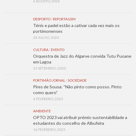
6 AGOSTO, 2026
DESPORTO
/
REPORTAGEM
Ténis e padel estão a cativar cada vez mais os
portimonenses
24 JULHO, 2020
CULTURA
/
EVENTO
Orquestra de Jazz do Algarve convida Tutu Puoane
em Lagoa
25 SETEMBRO, 2020
PORTIMÃO JORNAL
/
SOCIEDADE
Pires de Sousa: “Não pinto como posso. Pinto
como quero”
6 FEVEREIRO, 2023
AMBIENTE
OPTO 2023 vai atribuir prémio sustentabilidade a
estudantes do concelho de Albufeira
16 FEVEREIRO, 2023