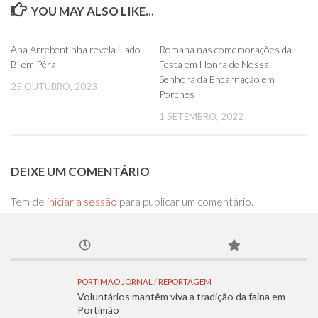
YOU MAY ALSO LIKE...
0
0
Ana Arrebentinha revela ‘Lado
Romana nas comemorações da
B’ em Pêra
Festa em Honra de Nossa
Senhora da Encarnação em
25 OUTUBRO, 2023
Porches
1 SETEMBRO, 2022
DEIXE UM COMENTÁRIO
Tem de
iniciar a sessão
para publicar um comentário.
PORTIMÃO JORNAL
/
REPORTAGEM
Voluntários mantêm viva a tradição da faina em
Portimão