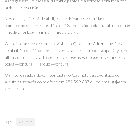
As vagas são limitadas a 30 participantes e a seleção será feita por
ordem de inscrição.
Nos dias 4, 11 e 13 de abril, os participantes, com idades
compreendidas entre os 11 e os 18 anos, vão poder usufruir de três
dias de atividades para os mais corajosos.
O projeto arranca com uma visita ao Quantum: Adrenaline Park, a 4
de abril. No dia 11 de abril, a aventura marcada é o Escape Day e, no
último dia da ação, a 13 de abril, os jovens vão poder divertir-se no
Selva Aventura – Parque Aventura.
Os interessados devem contactar o Gabinete da Juventude de
Albufeira através do telefone em 289 599 637 ou do email gaj@cm-
albufeira.pt.
Tags:
Albufeira