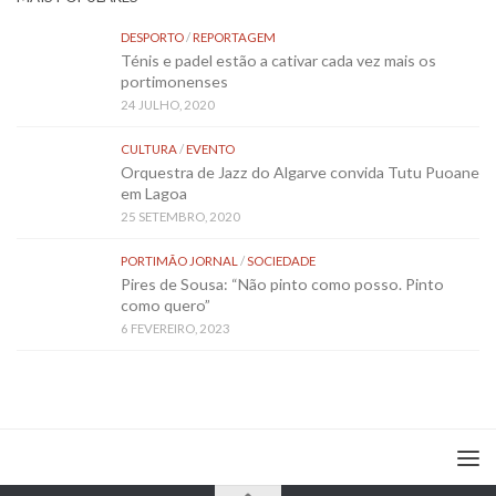
DESPORTO
/
REPORTAGEM
Ténis e padel estão a cativar cada vez mais os
portimonenses
24 JULHO, 2020
CULTURA
/
EVENTO
Orquestra de Jazz do Algarve convida Tutu Puoane
em Lagoa
25 SETEMBRO, 2020
PORTIMÃO JORNAL
/
SOCIEDADE
Pires de Sousa: “Não pinto como posso. Pinto
como quero”
6 FEVEREIRO, 2023