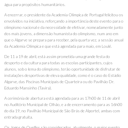
água para propósitos humanitários.
A encerrar, o presidente da Academia Olímpica de Portugal felicitou os
envolvidos na iniciativa, reforçando a importância deste evento para o
olimpismo nacional e da necessidade de efetivar, nomeadamente junto
dos mais jovens, a dimensão humanista do olimpismo, num ano em
que o Algarve se prepara para receber, pela quarta vez, a sessão anual
da Academia Olímpica e que está agendada para maio, em Loulé.
De 11 a 19 de abril, está assim prometida uma grande festa do
desporto e da cultura para todas as escolas participantes, cujos
alunos, sob o lema do olimpismo, terão oportunidade de disfrutar de
instalações desportivas de eleva qualidade, como é o caso do Estádio
Algarve, das Piscinas Municipais de Quarteira ou do Pavilhão Dr.
Eduardo Mansinho (Tavira).
A cerimónia de abertura está agendada para as 17h00 de 11 de abril
no Auditório Municipal de Olhão, e a de encerramento para as 16h00
do dia 19, no Pavilhão Municipal de São Brás de Alportel, ambas com
entrada gratuita.
Os Jogos de Quelfes são considerados, atualmente, o maior evento