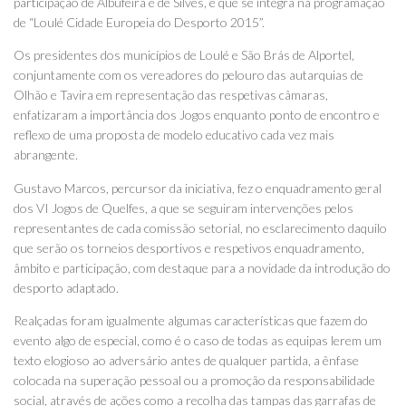
participação de Albufeira e de Silves, e que se integra na programação
de “Loulé Cidade Europeia do Desporto 2015”.
Os presidentes dos municípios de Loulé e São Brás de Alportel,
conjuntamente com os vereadores do pelouro das autarquias de
Olhão e Tavira em representação das respetivas câmaras,
enfatizaram a importância dos Jogos enquanto ponto de encontro e
reflexo de uma proposta de modelo educativo cada vez mais
abrangente.
Gustavo Marcos, percursor da iniciativa, fez o enquadramento geral
dos VI Jogos de Quelfes, a que se seguiram intervenções pelos
representantes de cada comissão setorial, no esclarecimento daquilo
que serão os torneios desportivos e respetivos enquadramento,
âmbito e participação, com destaque para a novidade da introdução do
desporto adaptado.
Realçadas foram igualmente algumas características que fazem do
evento algo de especial, como é o caso de todas as equipas lerem um
texto elogioso ao adversário antes de qualquer partida, a ênfase
colocada na superação pessoal ou a promoção da responsabilidade
social, através de ações como a recolha das tampas das garrafas de