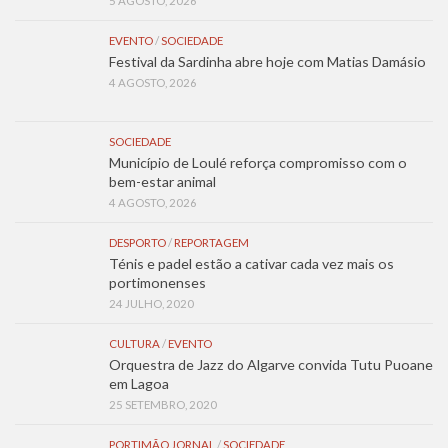
5 AGOSTO, 2026
EVENTO
/
SOCIEDADE
Festival da Sardinha abre hoje com Matias Damásio
4 AGOSTO, 2026
SOCIEDADE
Município de Loulé reforça compromisso com o
bem-estar animal
4 AGOSTO, 2026
DESPORTO
/
REPORTAGEM
Ténis e padel estão a cativar cada vez mais os
portimonenses
24 JULHO, 2020
CULTURA
/
EVENTO
Orquestra de Jazz do Algarve convida Tutu Puoane
em Lagoa
25 SETEMBRO, 2020
PORTIMÃO JORNAL
/
SOCIEDADE