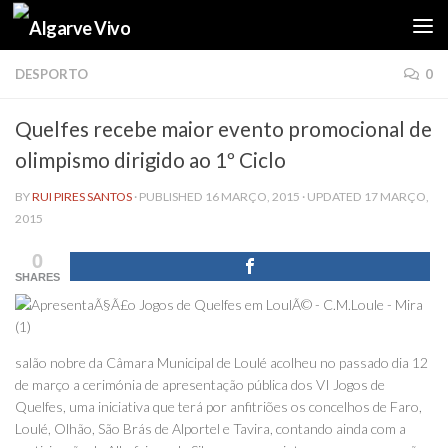
Skip to content
DESPORTO
0
Quelfes recebe maior evento promocional de
olimpismo dirigido ao 1º Ciclo
BY
RUI PIRES SANTOS
· PUBLISHED
16 MARÇO, 2015
· UPDATED
17 MARÇO,
2015
0
SHARES
salão nobre da Câmara Municipal de Loulé acolheu no passado dia 12
de março a cerimónia de apresentação pública dos VI Jogos de
Quelfes, uma iniciativa que terá por anfitriões os concelhos de Faro,
Loulé, Olhão, São Brás de Alportel e Tavira, contando ainda com a