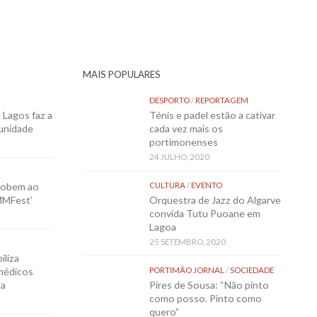
MAIS POPULARES
DESPORTO
/
REPORTAGEM
Lagos faz a
Ténis e padel estão a cativar
munidade
cada vez mais os
portimonenses
24 JULHO, 2020
sobem ao
CULTURA
/
EVENTO
MMFest’
Orquestra de Jazz do Algarve
convida Tutu Puoane em
Lagoa
25 SETEMBRO, 2020
iliza
médicos
PORTIMÃO JORNAL
/
SOCIEDADE
ta
Pires de Sousa: “Não pinto
como posso. Pinto como
quero”