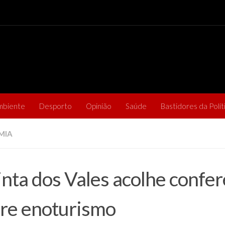
mbiente
Desporto
Opinião
Saúde
Bastidores da Polít
MIA
nta dos Vales acolhe confer
re enoturismo