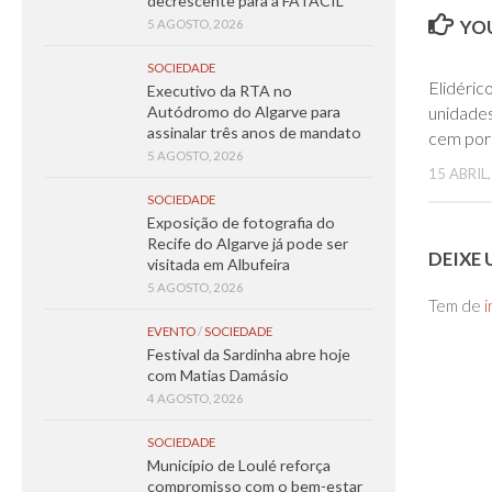
decrescente para a FATACIL
YOU
5 AGOSTO, 2026
SOCIEDADE
Elidéric
Executivo da RTA no
unidades
Autódromo do Algarve para
assinalar três anos de mandato
cem por
5 AGOSTO, 2026
15 ABRIL
SOCIEDADE
Exposição de fotografia do
Recife do Algarve já pode ser
DEIXE
visitada em Albufeira
5 AGOSTO, 2026
Tem de
i
EVENTO
/
SOCIEDADE
Festival da Sardinha abre hoje
com Matias Damásio
4 AGOSTO, 2026
SOCIEDADE
Município de Loulé reforça
compromisso com o bem-estar