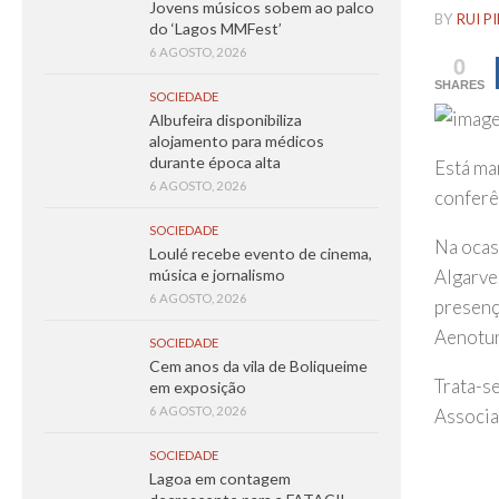
Jovens músicos sobem ao palco
BY
RUI P
do ‘Lagos MMFest’
6 AGOSTO, 2026
0
SHARES
SOCIEDADE
Albufeira disponibiliza
alojamento para médicos
durante época alta
Está ma
6 AGOSTO, 2026
conferê
SOCIEDADE
Na ocas
Loulé recebe evento de cinema,
Algarve
música e jornalismo
6 AGOSTO, 2026
presenç
Aenotur
SOCIEDADE
Cem anos da vila de Boliqueime
Trata-s
em exposição
6 AGOSTO, 2026
Associa
SOCIEDADE
Lagoa em contagem