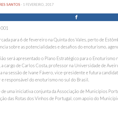
IRES SANTOS
·
1 FEVEREIRO, 2017
rcada para 6 de fevereiro na Quinta dos Vales, perto de Estôm
ncia sobre as potencialidades e desafios do enoturismo, age
ião será apresentado o Plano Estratégico para o Enoturismo n
, a cargo de Carlos Costa, professor na Universidade de Aveir
a na sessão de Ivane Fávero, vice-presidente e futura candidat
 e responsável do enoturismo no sul do Brasil.
e de uma iniciativa conjunta da Associação de Municípios Por
ção das Rotas dos Vinhos de Portugal, com apoio do Municípi