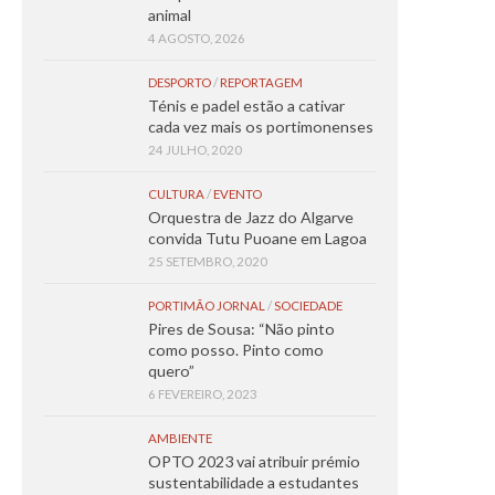
animal
4 AGOSTO, 2026
DESPORTO
/
REPORTAGEM
Ténis e padel estão a cativar
cada vez mais os portimonenses
24 JULHO, 2020
CULTURA
/
EVENTO
Orquestra de Jazz do Algarve
convida Tutu Puoane em Lagoa
25 SETEMBRO, 2020
PORTIMÃO JORNAL
/
SOCIEDADE
Pires de Sousa: “Não pinto
como posso. Pinto como
quero”
6 FEVEREIRO, 2023
AMBIENTE
OPTO 2023 vai atribuir prémio
sustentabilidade a estudantes