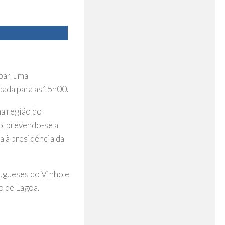
bar, uma
ndada para as15h00.
a região do
o, prevendo-se a
a à presidência da
tugueses do Vinho e
o de Lagoa.