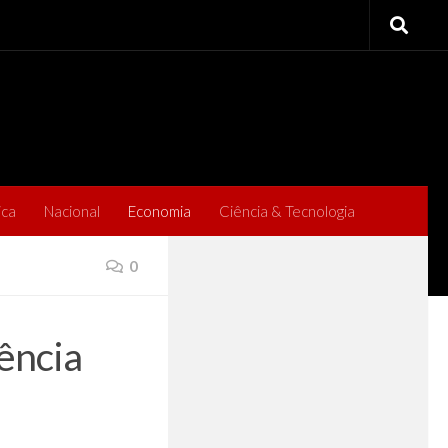
ica
Nacional
Economia
Ciência & Tecnologia
0
ência