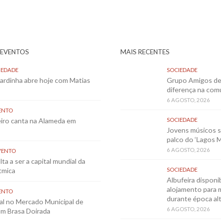
 EVENTOS
MAIS RECENTES
IEDADE
SOCIEDADE
Sardinha abre hoje com Matias
Grupo Amigos de 
diferença na co
6 AGOSTO, 2026
ENTO
eiro canta na Alameda em
SOCIEDADE
Jovens músicos 
palco do ‘Lagos 
6 AGOSTO, 2026
VENTO
ta a ser a capital mundial da
tmica
SOCIEDADE
Albufeira disponib
alojamento para 
ENTO
durante época al
al no Mercado Municipal de
6 AGOSTO, 2026
m Brasa Doirada