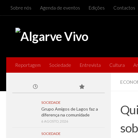
Sobre nós
Agenda de eventos
Edições
Contactos
Skip to content
Reportagem
Sociedade
Entrevista
Cultura
A
ECONO
SOCIEDADE
Qui
Grupo Amigos de Lagos faz a
diferença na comunidade
6 AGOSTO, 2026
sob
SOCIEDADE