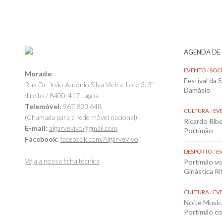
AGENDA DE
EVENTO
/
SOC
Morada:
Festival da 
Rua Dr. João António Silva Vieira, Lote 3, 3º
Damásio
direito / 8400-417 Lagoa
Telemóvel:
967 823 648
CULTURA
/
EV
(Chamada para a rede móvel nacional)
Ricardo Rib
E-mail:
algarvevivo@gmail.com
Portimão
Facebook:
facebook.com/AlgarveVivo
DESPORTO
/
E
Veja a nossa ficha técnica
Portimão vol
Ginástica Rí
CULTURA
/
EV
Noite Music
Portimão co