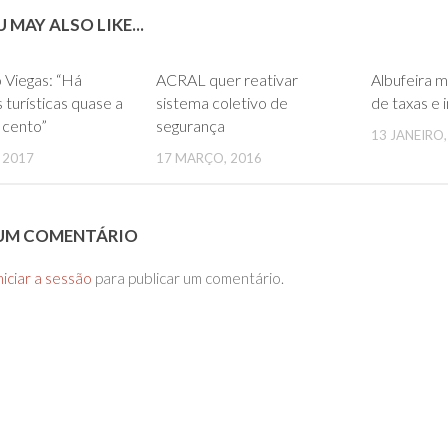
 MAY ALSO LIKE...
0
0
o Viegas: “Há
ACRAL quer reativar
Albufeira 
 turísticas quase a
sistema coletivo de
de taxas e
 cento”
segurança
13 JANEIRO,
, 2017
17 MARÇO, 2016
 UM COMENTÁRIO
niciar a sessão
para publicar um comentário.