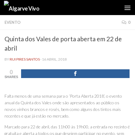
Skip to content
EVENTO
0
Quinta dos Vales de porta aberta em 22 de
abril
BY
RUI PIRES SANTOS
·
16 ABRIL, 2018
0
SHARES
Falta menos de uma semana para o ‘Porta Aberta 2018’, o evento
anual da Quinta dos Vales onde são apresentados ao público os
novos vinhos brancos e rosés, bem como alguns dos tintos mais
recentes e que já estão no mercado.
Marcado para 22 de abril, das 11h00 às 19h00, a entrada no recinto é
gratuita e aberta a todos os que desejem participar no evento, sem