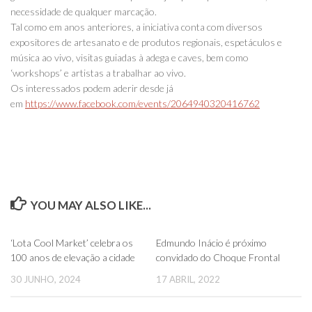
necessidade de qualquer marcação.
Tal como em anos anteriores, a iniciativa conta com diversos
expositores de artesanato e de produtos regionais, espetáculos e
música ao vivo, visitas guiadas à adega e caves, bem como
‘workshops’ e artistas a trabalhar ao vivo.
Os interessados podem aderir desde já
em
https://www.facebook.com/events/2064940320416762
YOU MAY ALSO LIKE...
0
0
‘Lota Cool Market’ celebra os
Edmundo Inácio é próximo
100 anos de elevação a cidade
convidado do Choque Frontal
30 JUNHO, 2024
17 ABRIL, 2022