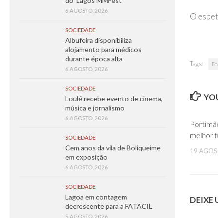
do ‘Lagos MMFest’
6 AGOSTO, 2026
O espet
SOCIEDADE
Albufeira disponibiliza
alojamento para médicos
durante época alta
Tags:
Fo
6 AGOSTO, 2026
SOCIEDADE
YOU
Loulé recebe evento de cinema,
música e jornalismo
6 AGOSTO, 2026
Portimã
melhor f
SOCIEDADE
Cem anos da vila de Boliqueime
19 AGOS
em exposição
6 AGOSTO, 2026
SOCIEDADE
Lagoa em contagem
DEIXE
decrescente para a FATACIL
5 AGOSTO, 2026