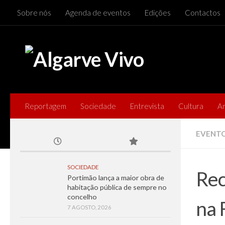
Sobre nós
Agenda de eventos
Edições
Contactos
Skip to content
Reportagem
Sociedade
Entrevista
Cultura
A
EVENT
SOCIEDADE
Rec
Portimão lança a maior obra de
habitação pública de sempre no
concelho
na 
7 AGOSTO, 2026