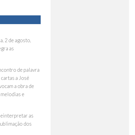
a, 2 de agosto,
egra as
ncontro de palavra
 cartas a José
evocam a obra de
 melodias e
reinterpretar as
sublimação dos