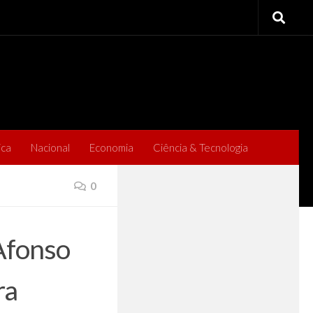
ica
Nacional
Economia
Ciência & Tecnologia
0
Afonso
ra