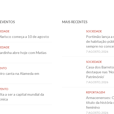
 EVENTOS
MAIS RECENTES
IEDADE
SOCIEDADE
 Marisco começa a 10 de agosto
Portimão lança a 
de habitação públ
sempre no conce
IEDADE
7 AGOSTO, 2026
Sardinha abre hoje com Matias
SOCIEDADE
Casa dos Barret
ENTO
destaque nas ‘No
eiro canta na Alameda em
Património’
7 AGOSTO, 2026
VENTO
REPORTAGEM
ta a ser a capital mundial da
Armacenenses: O
tmica
título da história
feminino
7 AGOSTO, 2026