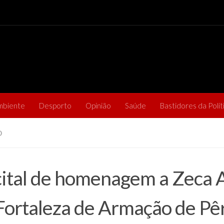
mbiente
Desporto
Opinião
Saúde
Bastidores da Polít
O
ital de homenagem a Zeca 
Fortaleza de Armação de Pê