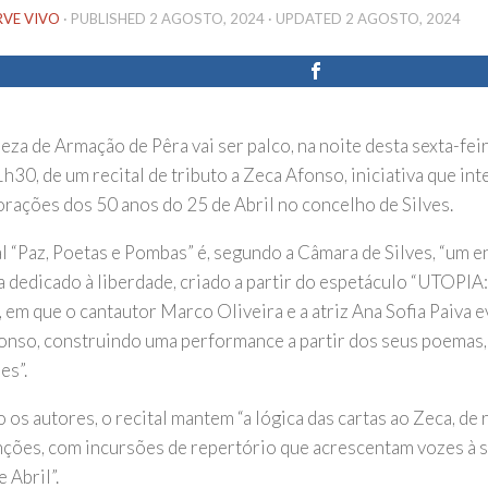
RVE VIVO
· PUBLISHED
2 AGOSTO, 2024
· UPDATED
2 AGOSTO, 2024
eza de Armação de Pêra vai ser palco, na noite desta sexta-feir
h30, de um recital de tributo a Zeca Afonso, iniciativa que int
ações dos 50 anos do 25 de Abril no concelho de Silves.
al “Paz, Poetas e Pombas” é, segundo a Câmara de Silves, “um e
a dedicado à liberdade, criado a partir do espetáculo “UTOPIA:
, em que o cantautor Marco Oliveira e a atriz Ana Sofia Paiva 
onso, construindo uma performance a partir dos seus poemas,
es”.
os autores, o recital mantem “a lógica das cartas ao Zeca, de 
nções, com incursões de repertório que acrescentam vozes à 
e Abril”.