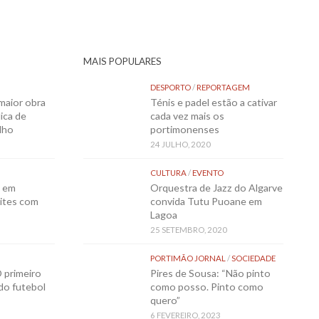
MAIS POPULARES
DESPORTO
/
REPORTAGEM
maior obra
Ténis e padel estão a cativar
ica de
cada vez mais os
lho
portimonenses
24 JULHO, 2020
CULTURA
/
EVENTO
o em
Orquestra de Jazz do Algarve
ites com
convida Tutu Puoane em
Lagoa
25 SETEMBRO, 2020
PORTIMÃO JORNAL
/
SOCIEDADE
 primeiro
Pires de Sousa: “Não pinto
 do futebol
como posso. Pinto como
quero”
6 FEVEREIRO, 2023