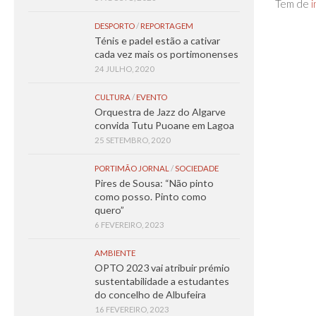
Tem de
i
DESPORTO
/
REPORTAGEM
Ténis e padel estão a cativar
cada vez mais os portimonenses
24 JULHO, 2020
CULTURA
/
EVENTO
Orquestra de Jazz do Algarve
convida Tutu Puoane em Lagoa
25 SETEMBRO, 2020
PORTIMÃO JORNAL
/
SOCIEDADE
Pires de Sousa: “Não pinto
como posso. Pinto como
quero”
6 FEVEREIRO, 2023
AMBIENTE
OPTO 2023 vai atribuir prémio
sustentabilidade a estudantes
do concelho de Albufeira
16 FEVEREIRO, 2023