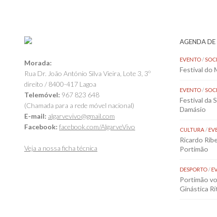
AGENDA DE
EVENTO
/
SOC
Morada:
Festival do
Rua Dr. João António Silva Vieira, Lote 3, 3º
direito / 8400-417 Lagoa
EVENTO
/
SOC
Telemóvel:
967 823 648
Festival da 
(Chamada para a rede móvel nacional)
Damásio
E-mail:
algarvevivo@gmail.com
Facebook:
facebook.com/AlgarveVivo
CULTURA
/
EV
Ricardo Rib
Veja a nossa ficha técnica
Portimão
DESPORTO
/
E
Portimão vol
Ginástica Rí