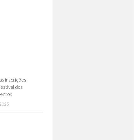
0
as inscrições
Festival dos
entos
2025