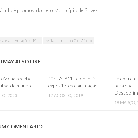
áculo é promovido pelo Município de Silves
rtaleza de Armação de Pêra
recital de tributo a Zeca Afonso
 MAY ALSO LIKE...
0
0
o Arena recebe
40ª FATACIL com mais
Já abriram 
utsal do mundo
expositores e animação
para o XII 
Descobrim
TO, 2023
12 AGOSTO, 2019
18 MARÇO, 
 UM COMENTÁRIO