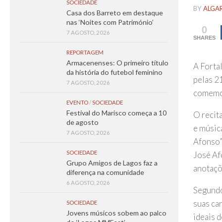
SOCIEDADE
BY
ALGA
Casa dos Barreto em destaque
nas ‘Noites com Património’
0
7 AGOSTO, 2026
SHARES
REPORTAGEM
Armacenenses: O primeiro título
A Fortal
da história do futebol feminino
pelas 21
7 AGOSTO, 2026
comemor
EVENTO
/
SOCIEDADE
Festival do Marisco começa a 10
O recit
de agosto
e músic
7 AGOSTO, 2026
Afonso”
SOCIEDADE
José Af
Grupo Amigos de Lagos faz a
anotaçõ
diferença na comunidade
6 AGOSTO, 2026
Segundo 
suas ca
SOCIEDADE
Jovens músicos sobem ao palco
ideais d