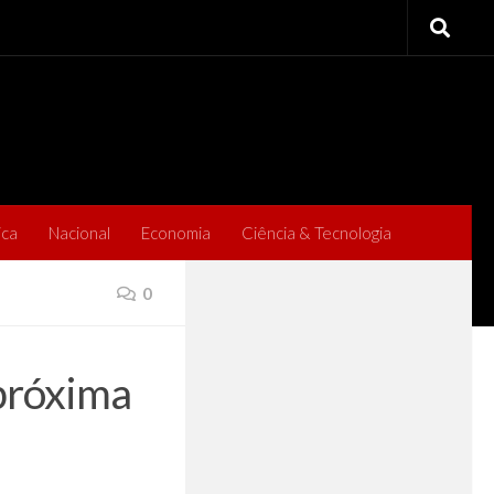
ica
Nacional
Economia
Ciência & Tecnologia
0
próxima