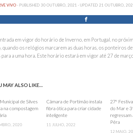
RVE VIVO
· PUBLISHED
30 OUTUBRO, 2021
· UPDATED
21 OUTUBRO, 202
ntrada em vigor do horário de Inverno, em Portugal, no próxim
, quando os relógios marcarem as duas horas, os ponteiros d
 para a uma hora. Este horário estará em vigor até 27 de març
 MAY ALSO LIKE...
0
0
unicipal de Silves
Câmara de Portimão instala
27º Festiva
ira na compostagem
fibra ótica para criar cidade
do Mar e 3
ária
inteligente
regressam 
Pêra
MBRO, 2020
11 JULHO, 2022
12 MAIO, 2