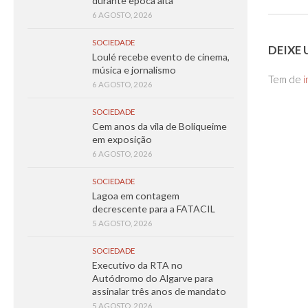
durante época alta
6 AGOSTO, 2026
SOCIEDADE
DEIXE
Loulé recebe evento de cinema,
música e jornalismo
Tem de
i
6 AGOSTO, 2026
SOCIEDADE
Cem anos da vila de Boliqueime
em exposição
6 AGOSTO, 2026
SOCIEDADE
Lagoa em contagem
decrescente para a FATACIL
5 AGOSTO, 2026
SOCIEDADE
Executivo da RTA no
Autódromo do Algarve para
assinalar três anos de mandato
5 AGOSTO, 2026