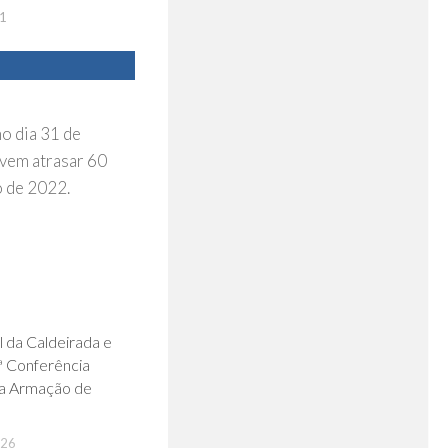
1
o dia 31 de
evem atrasar 60
o de 2022.
0
l da Caldeirada e
ª Conferência
a Armação de
026