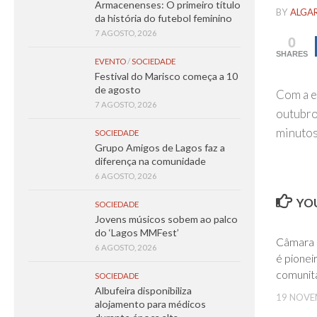
Armacenenses: O primeiro título
BY
ALGA
da história do futebol feminino
7 AGOSTO, 2026
0
SHARES
EVENTO
/
SOCIEDADE
Festival do Marisco começa a 10
de agosto
Com a e
7 AGOSTO, 2026
outubro
minutos
SOCIEDADE
Grupo Amigos de Lagos faz a
diferença na comunidade
6 AGOSTO, 2026
YOU
SOCIEDADE
Jovens músicos sobem ao palco
do ‘Lagos MMFest’
Câmara M
6 AGOSTO, 2026
é pione
comunit
SOCIEDADE
Albufeira disponibiliza
19 NOVE
alojamento para médicos