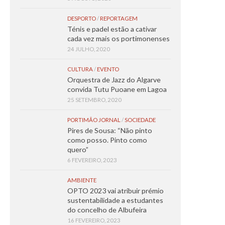
DESPORTO
/
REPORTAGEM
Ténis e padel estão a cativar
cada vez mais os portimonenses
24 JULHO, 2020
CULTURA
/
EVENTO
Orquestra de Jazz do Algarve
convida Tutu Puoane em Lagoa
25 SETEMBRO, 2020
PORTIMÃO JORNAL
/
SOCIEDADE
Pires de Sousa: “Não pinto
como posso. Pinto como
quero”
6 FEVEREIRO, 2023
AMBIENTE
OPTO 2023 vai atribuir prémio
sustentabilidade a estudantes
do concelho de Albufeira
16 FEVEREIRO, 2023