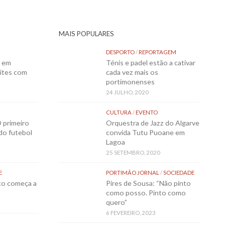
MAIS POPULARES
DESPORTO
/
REPORTAGEM
o em
Ténis e padel estão a cativar
ites com
cada vez mais os
portimonenses
24 JULHO, 2020
CULTURA
/
EVENTO
 primeiro
Orquestra de Jazz do Algarve
 do futebol
convida Tutu Puoane em
Lagoa
25 SETEMBRO, 2020
E
PORTIMÃO JORNAL
/
SOCIEDADE
sco começa a
Pires de Sousa: “Não pinto
como posso. Pinto como
quero”
6 FEVEREIRO, 2023