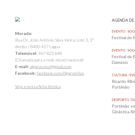
AGENDA DE
EVENTO
/
SOC
Morada:
Festival do
Rua Dr. João António Silva Vieira, Lote 3, 3º
direito / 8400-417 Lagoa
EVENTO
/
SOC
Telemóvel:
967 823 648
Festival da 
(Chamada para a rede móvel nacional)
Damásio
E-mail:
algarvevivo@gmail.com
Facebook:
facebook.com/AlgarveVivo
CULTURA
/
EV
Ricardo Rib
Veja a nossa ficha técnica
Portimão
DESPORTO
/
E
Portimão vol
Ginástica Rí