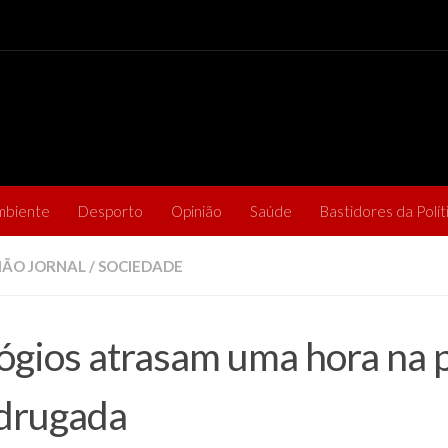
mbiente
Desporto
Opinião
Saúde
Bastidores da Polít
ÃO JORNAL
/
SOCIEDADE
ógios atrasam uma hora na 
drugada