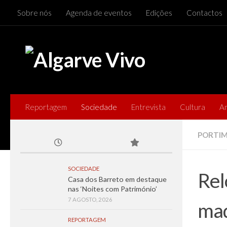
Sobre nós
Agenda de eventos
Edições
Contactos
Skip to content
Reportagem
Sociedade
Entrevista
Cultura
A
PORTIM
SOCIEDADE
Rel
Casa dos Barreto em destaque
nas ‘Noites com Património’
7 AGOSTO, 2026
ma
REPORTAGEM