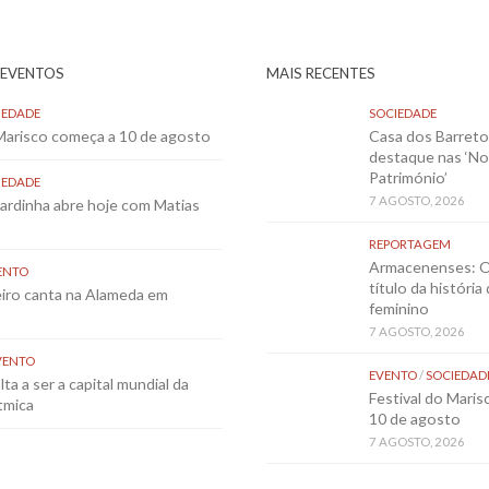
 EVENTOS
MAIS RECENTES
IEDADE
SOCIEDADE
 Marisco começa a 10 de agosto
Casa dos Barret
destaque nas ‘No
Património’
IEDADE
7 AGOSTO, 2026
Sardinha abre hoje com Matias
REPORTAGEM
Armacenenses: O
ENTO
título da história
eiro canta na Alameda em
feminino
7 AGOSTO, 2026
VENTO
EVENTO
/
SOCIEDAD
ta a ser a capital mundial da
Festival do Mari
tmica
10 de agosto
7 AGOSTO, 2026