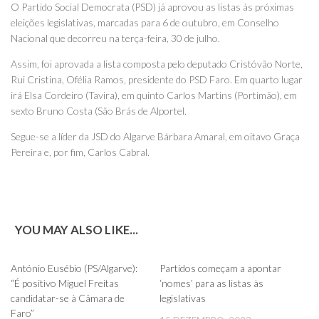
O Partido Social Democrata (PSD) já aprovou as listas às próximas
eleições legislativas, marcadas para 6 de outubro, em Conselho
Nacional que decorreu na terça-feira, 30 de julho.
Assim, foi aprovada a lista composta pelo deputado Cristóvão Norte,
Rui Cristina, Ofélia Ramos, presidente do PSD Faro. Em quarto lugar
irá Elsa Cordeiro (Tavira), em quinto Carlos Martins (Portimão), em
sexto Bruno Costa (São Brás de Alportel.
Segue-se a líder da JSD do Algarve Bárbara Amaral, em oitavo Graça
Pereira e, por fim, Carlos Cabral.
YOU MAY ALSO LIKE...
0
0
António Eusébio (PS/Algarve):
Partidos começam a apontar
“É positivo Miguel Freitas
‘nomes’ para as listas às
candidatar-se à Câmara de
legislativas
Faro”