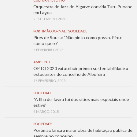
CULTURA
/
EVENTO
Orquestra de Jazz do Algarve convida Tutu Puoane
em Lagoa
25 SETEMBRO, 2020
PORTIMÃO JORNAL
/
SOCIEDADE
Pires de Sousa: “Não pinto como posso. Pinto
como quero”
6 FEVEREIRO, 2023
AMBIENTE
OPTO 2023 vai atribuir prémio sustentabilidade a
estudantes do concelho de Albufeira
16 FEVEREIRO, 2023
SOCIEDADE
“A Ilha de Tavira foi dos sítios mais especiais onde
estive”
4 MARÇO, 2015
SOCIEDADE
Portimão lança a maior obra de habitação pública de
sempre no concelho