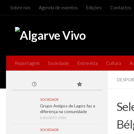
Sobre nós
Agenda de eventos
Edições
Contactos
Skip to content
Reportagem
Sociedade
Entrevista
Cultura
A
DESPO
SOCIEDADE
Sel
Grupo Amigos de Lagos faz a
diferença na comunidade
6 AGOSTO, 2026
Bél
SOCIEDADE