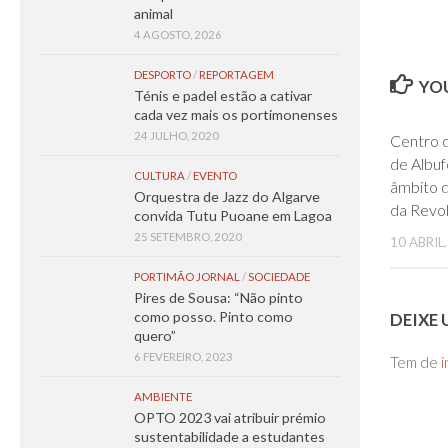
animal
4 AGOSTO, 2026
DESPORTO
/
REPORTAGEM
YOU
Ténis e padel estão a cativar
cada vez mais os portimonenses
24 JULHO, 2020
Centro d
de Albuf
CULTURA
/
EVENTO
âmbito 
Orquestra de Jazz do Algarve
da Revo
convida Tutu Puoane em Lagoa
25 SETEMBRO, 2020
10 ABRIL
PORTIMÃO JORNAL
/
SOCIEDADE
Pires de Sousa: “Não pinto
como posso. Pinto como
DEIXE
quero”
6 FEVEREIRO, 2023
Tem de
i
AMBIENTE
OPTO 2023 vai atribuir prémio
sustentabilidade a estudantes