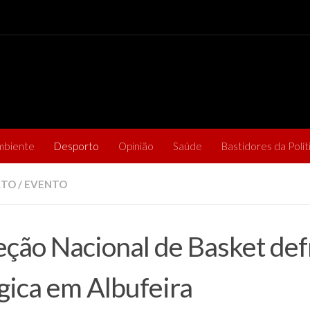
mbiente
Desporto
Opinião
Saúde
Bastidores da Polít
RTO
/
EVENTO
eção Nacional de Basket def
gica em Albufeira