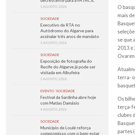
decrescente para a FATACIL
O basqu
5 AGOSTO, 2026
mais de
SOCIEDADE
Basquet
Executivo da RTA no
Autódromo do Algarve para
seleçõe
assinalar três anos de mandato
se que 
5 AGOSTO, 2026
2013 e 
Ovarense
SOCIEDADE
Exposição de fotografia do
Recife do Algarve já pode ser
Atualme
visitada em Albufeira
terra- 
5 AGOSTO, 2026
basquet
EVENTO
/
SOCIEDADE
Festival da Sardinha abre hoje
Os bilh
com Matias Damásio
terça-f
4 AGOSTO, 2026
clubes 
SOCIEDADE
Basquet
Município de Loulé reforça
partes 
compromisso com o bem-estar