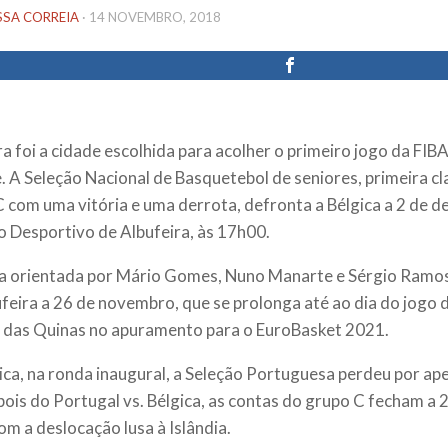
SSA CORREIA
·
14 NOVEMBRO, 2018
ra foi a cidade escolhida para acolher o primeiro jogo da FI
. A Seleção Nacional de Basquetebol de seniores, primeira cl
 com uma vitória e uma derrota, defronta a Bélgica a 2 de 
o Desportivo de Albufeira, às 17h00.
a orientada por Mário Gomes, Nuno Manarte e Sérgio Ramos 
feira a 26 de novembro, que se prolonga até ao dia do jogo d
 das Quinas no apuramento para o EuroBasket 2021.
ica, na ronda inaugural, a Seleção Portuguesa perdeu por ap
pois do Portugal vs. Bélgica, as contas do grupo C fecham a 
om a deslocação lusa à Islândia.