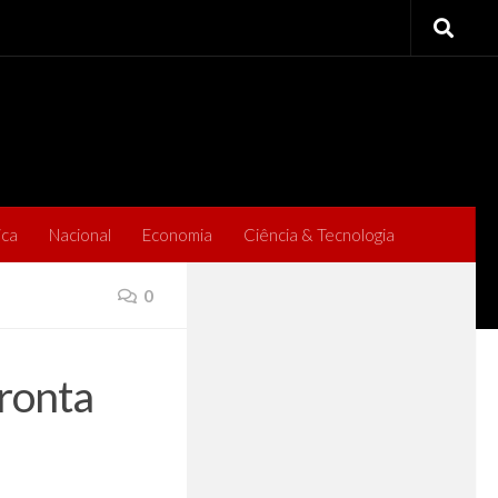
ica
Nacional
Economia
Ciência & Tecnologia
0
ronta