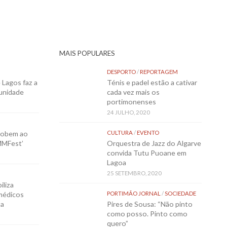
MAIS POPULARES
DESPORTO
/
REPORTAGEM
Lagos faz a
Ténis e padel estão a cativar
munidade
cada vez mais os
portimonenses
24 JULHO, 2020
sobem ao
CULTURA
/
EVENTO
MMFest’
Orquestra de Jazz do Algarve
convida Tutu Puoane em
Lagoa
25 SETEMBRO, 2020
iliza
médicos
PORTIMÃO JORNAL
/
SOCIEDADE
ta
Pires de Sousa: “Não pinto
como posso. Pinto como
quero”