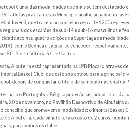
etebol é uma das modalidades que mais se tem destacado e
 360 atletas praticantes, o Município acolhe anualmente as F
ebol Juvenil, que trazem ao concelho cerca de 1200 represe
s regionais dos escalões de sub-14 e sub-16 masculinos e fe
a cidade acolheu quatro edições da Supertaça da modalidade
2014), com o Benfica a sagrar-se vencedor, respetivamente,
, F.C. Porto, Vitória S.C. e Galitos.
nte, Albufeira está representada na LPB Placard através de
o Imortal Basket Club- que este ano entrou para a principal di
ebol, depois de conquistar o título de campeão nacional da 
etes para o Portugal vs. Bélgica poderão ser adquiridos já a p
eira, 20 de novembro, no Pavilhão Desportivo de Albufeira ou
do concelho que promovem a modalidade: o Imortal Basket Cl
e de Albufeira. Cada bilhete terá o custo de 2 euros, montan
iguais, para ambos os clubes.