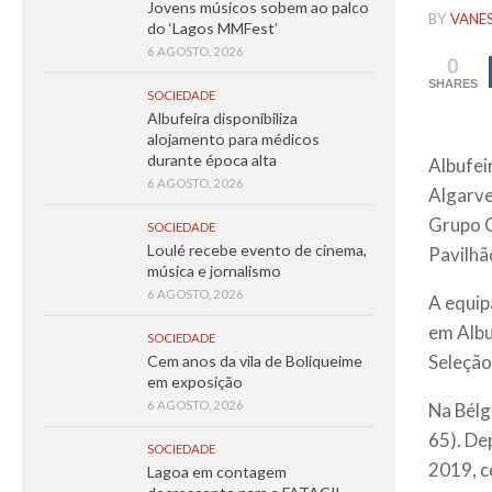
Jovens músicos sobem ao palco
BY
VANE
do ‘Lagos MMFest’
6 AGOSTO, 2026
0
SHARES
SOCIEDADE
Albufeira disponibiliza
alojamento para médicos
durante época alta
Albufei
6 AGOSTO, 2026
Algarve
Grupo C
SOCIEDADE
Loulé recebe evento de cinema,
Pavilhã
música e jornalismo
6 AGOSTO, 2026
A equip
em Albu
SOCIEDADE
Seleção
Cem anos da vila de Boliqueime
em exposição
6 AGOSTO, 2026
Na Bélg
65). De
SOCIEDADE
2019, c
Lagoa em contagem