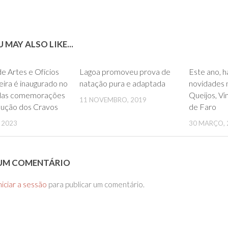
 MAY ALSO LIKE...
0
0
e Artes e Ofícios
Lagoa promoveu prova de
Este ano, h
eira é inaugurado no
natação pura e adaptada
novidades 
das comemorações
Queijos, Vi
11 NOVEMBRO, 2019
lução dos Cravos
de Faro
, 2023
30 MARÇO, 
 UM COMENTÁRIO
niciar a sessão
para publicar um comentário.