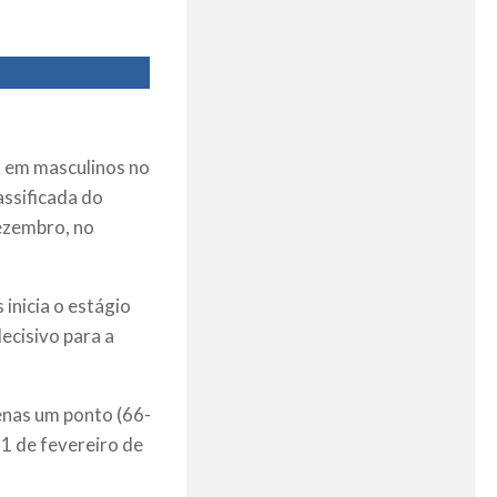
BA em masculinos no
assificada do
dezembro, no
inicia o estágio
ecisivo para a
enas um ponto (66-
21 de fevereiro de