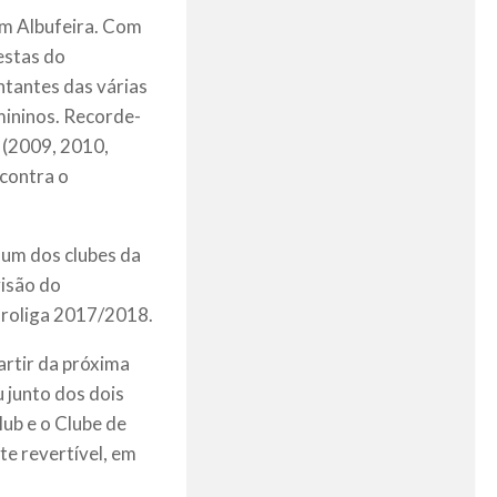
m Albufeira. Com
estas do
ntantes das várias
mininos. Recorde-
 (2009, 2010,
 contra o
 um dos clubes da
visão do
Proliga 2017/2018.
artir da próxima
 junto dos dois
ub e o Clube de
te revertível, em