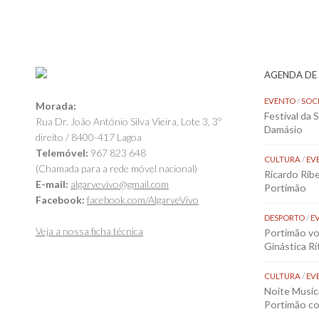
AGENDA DE
EVENTO
/
SOC
Morada:
Festival da 
Rua Dr. João António Silva Vieira, Lote 3, 3º
Damásio
direito / 8400-417 Lagoa
Telemóvel:
967 823 648
CULTURA
/
EV
(Chamada para a rede móvel nacional)
Ricardo Rib
E-mail:
algarvevivo@gmail.com
Portimão
Facebook:
facebook.com/AlgarveVivo
DESPORTO
/
E
Veja a nossa ficha técnica
Portimão vol
Ginástica Rí
CULTURA
/
EV
Noite Music
Portimão co