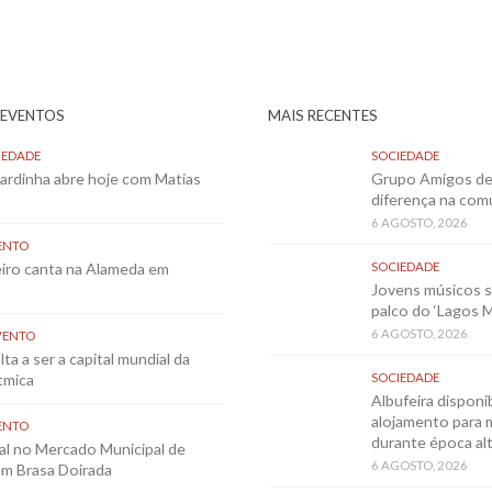
 EVENTOS
MAIS RECENTES
IEDADE
SOCIEDADE
Sardinha abre hoje com Matias
Grupo Amigos de 
diferença na co
6 AGOSTO, 2026
ENTO
eiro canta na Alameda em
SOCIEDADE
Jovens músicos 
palco do ‘Lagos 
6 AGOSTO, 2026
VENTO
ta a ser a capital mundial da
tmica
SOCIEDADE
Albufeira disponib
alojamento para 
ENTO
durante época al
al no Mercado Municipal de
6 AGOSTO, 2026
m Brasa Doirada