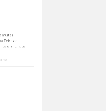
0
á muitas
na Feira de
nhos e Enchidos
2023