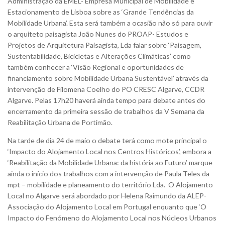
Administração da EMEL- Empresa Municipal de Mobilidade e
Estacionamento de Lisboa sobre as ‘Grande Tendências da
Mobilidade Urbana’. Esta será também a ocasião não só para ouvir
o arquiteto paisagista João Nunes do PROAP- Estudos e
Projetos de Arquitetura Paisagista, Lda falar sobre ‘Paisagem,
Sustentabilidade, Bicicletas e Alterações Climáticas’ como
também conhecer a ‘Visão Regional e oportunidades de
financiamento sobre Mobilidade Urbana Sustentável’ através da
intervenção de Filomena Coelho do PO CRESC Algarve, CCDR
Algarve. Pelas 17h20 haverá ainda tempo para debate antes do
encerramento da primeira sessão de trabalhos da V Semana da
Reabilitação Urbana de Portimão.
Na tarde de dia 24 de maio o debate terá como mote principal o
‘Impacto do Alojamento Local nos Centros Históricos’, embora a
‘Reabilitação da Mobilidade Urbana: da história ao Futuro’ marque
ainda o início dos trabalhos com a intervenção de Paula Teles da
mpt – mobilidade e planeamento do território Lda. O Alojamento
Local no Algarve será abordado por Helena Raimundo da ALEP-
Associação do Alojamento Local em Portugal enquanto que ‘O
Impacto do Fenómeno do Alojamento Local nos Núcleos Urbanos