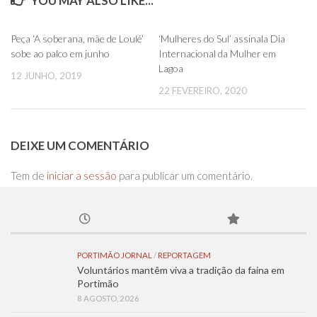
YOU MAY ALSO LIKE...
0
0
Peça ‘A soberana, mãe de Loulé’
‘Mulheres do Sul’ assinala Dia
sobe ao palco em junho
Internacional da Mulher em
Lagoa
12 JUNHO, 2019
22 FEVEREIRO, 2020
DEIXE UM COMENTÁRIO
Tem de
iniciar a sessão
para publicar um comentário.
PORTIMÃO JORNAL
/
REPORTAGEM
Voluntários mantêm viva a tradição da faina em
Portimão
8 AGOSTO, 2026