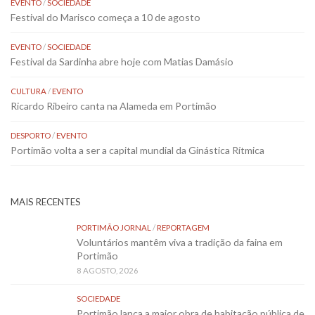
EVENTO
/
SOCIEDADE
Festival do Marisco começa a 10 de agosto
EVENTO
/
SOCIEDADE
Festival da Sardinha abre hoje com Matias Damásio
CULTURA
/
EVENTO
Ricardo Ribeiro canta na Alameda em Portimão
DESPORTO
/
EVENTO
Portimão volta a ser a capital mundial da Ginástica Rítmica
MAIS RECENTES
PORTIMÃO JORNAL
/
REPORTAGEM
Voluntários mantêm viva a tradição da faina em
Portimão
8 AGOSTO, 2026
SOCIEDADE
Portimão lança a maior obra de habitação pública de