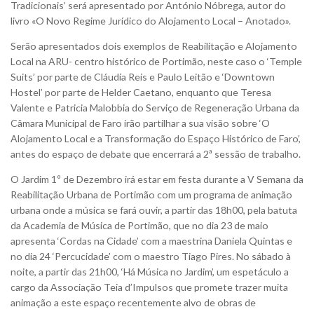
Tradicionais’ será apresentado por António Nóbrega, autor do
livro «O Novo Regime Jurídico do Alojamento Local – Anotado».
Serão apresentados dois exemplos de Reabilitação e Alojamento
Local na ARU- centro histórico de Portimão, neste caso o ‘Temple
Suits’ por parte de Cláudia Reis e Paulo Leitão e ‘Downtown
Hostel’ por parte de Helder Caetano, enquanto que Teresa
Valente e Patricia Malobbia do Serviço de Regeneração Urbana da
Câmara Municipal de Faro irão partilhar a sua visão sobre ‘O
Alojamento Local e a Transformação do Espaço Histórico de Faro’,
antes do espaço de debate que encerrará a 2ª sessão de trabalho.
O Jardim 1º de Dezembro irá estar em festa durante a V Semana da
Reabilitação Urbana de Portimão com um programa de animação
urbana onde a música se fará ouvir, a partir das 18h00, pela batuta
da Academia de Música de Portimão, que no dia 23 de maio
apresenta ‘Cordas na Cidade’ com a maestrina Daniela Quintas e
no dia 24 ‘Percucidade’ com o maestro Tiago Pires. No sábado à
noite, a partir das 21h00, ‘Há Música no Jardim’, um espetáculo a
cargo da Associação Teia d’Impulsos que promete trazer muita
animação a este espaço recentemente alvo de obras de