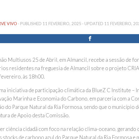
RVE VIVO
· PUBLISHED
11 FEVEREIRO, 2025
· UPDATED
11 FEVEREIRO, 20
hão Multiusos 25 de Abril, em Almancil, recebe a sessão de f
rios residentes na freguesia de Almancil sobre o projeto CRIA
fevereiro, às 18h00.
ma iniciativa de participação climática da BlueZ C Institute – I
ação Marinha e Economia do Carbono, em parceria com a Co
o do Parque Natural da Ria Formosa, sendo que o município de
utura de Apoio desta Comissão.
r ciência cidadã com foco na relação clima-oceano, gerando
s stocks de carbono azul do Parque Natural da Ria Formosa e 