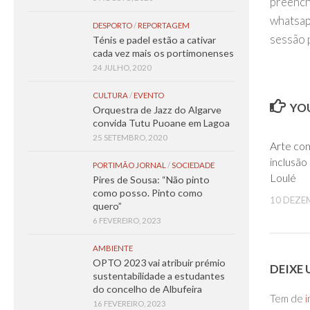
preenc
whatsap
DESPORTO
/
REPORTAGEM
sessão 
Ténis e padel estão a cativar
cada vez mais os portimonenses
24 JULHO, 2020
CULTURA
/
EVENTO
YOU
Orquestra de Jazz do Algarve
convida Tutu Puoane em Lagoa
25 SETEMBRO, 2020
Arte co
inclusão
PORTIMÃO JORNAL
/
SOCIEDADE
Loulé
Pires de Sousa: “Não pinto
como posso. Pinto como
10 DEZE
quero”
6 FEVEREIRO, 2023
AMBIENTE
OPTO 2023 vai atribuir prémio
DEIXE
sustentabilidade a estudantes
do concelho de Albufeira
Tem de
i
16 FEVEREIRO, 2023