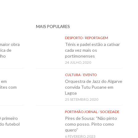
MAIS POPULARES
DESPORTO
/
REPORTAGEM
maior obra
Ténis e padel estão a cativar
ica de
cada vez mais os
lho
portimonenses
24 JULHO, 2020
CULTURA
/
EVENTO
o em
Orquestra de Jazz do Algarve
ites com
convida Tutu Puoane em
Lagoa
25 SETEMBRO, 2020
PORTIMÃO JORNAL
/
SOCIEDADE
 primeiro
Pires de Sousa: “Não pinto
 do futebol
como posso. Pinto como
quero”
6 FEVEREIRO, 2023