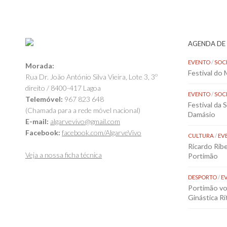
AGENDA DE
EVENTO
/
SOC
Morada:
Festival do
Rua Dr. João António Silva Vieira, Lote 3, 3º
direito / 8400-417 Lagoa
EVENTO
/
SOC
Telemóvel:
967 823 648
Festival da 
(Chamada para a rede móvel nacional)
Damásio
E-mail:
algarvevivo@gmail.com
Facebook:
facebook.com/AlgarveVivo
CULTURA
/
EV
Ricardo Rib
Veja a nossa ficha técnica
Portimão
DESPORTO
/
E
Portimão vol
Ginástica Rí