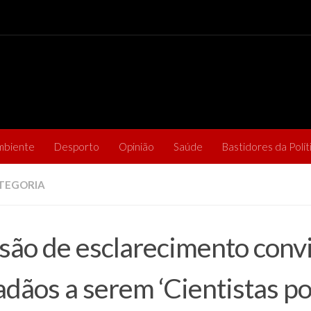
mbiente
Desporto
Opinião
Saúde
Bastidores da Polít
TEGORIA
são de esclarecimento conv
adãos a serem ‘Cientistas p