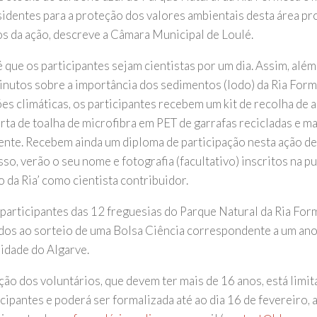
sidentes para a proteção dos valores ambientais desta área pr
os da ação, descreve a Câmara Municipal de Loulé.
 é que os participantes sejam cientistas por um dia. Assim, al
inutos sobre a importância dos sedimentos (lodo) da Ria For
ões climáticas, os participantes recebem um kit de recolha de 
rta de toalha de microfibra em PET de garrafas recicladas e m
nte. Recebem ainda um diploma de participação nesta ação de
so, verão o seu nome e fotografia (facultativo) inscritos na p
 da Ria’ como cientista contribuidor.
participantes das 12 freguesias do Parque Natural da Ria For
ados ao sorteio de uma Bolsa Ciência correspondente a um ano
idade do Algarve.
ição dos voluntários, que devem ter mais de 16 anos, está limi
cipantes e poderá ser formalizada até ao dia 16 de fevereiro, 