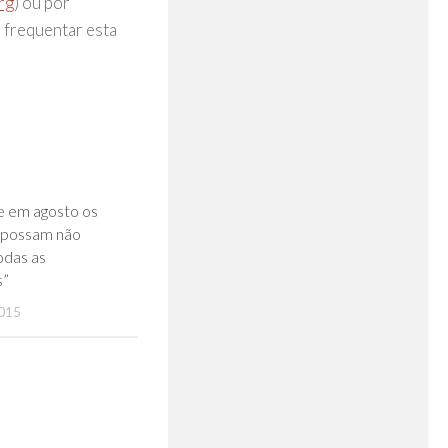
rg
) ou por
 frequentar esta
0
e em agosto os
 possam não
odas as
s”
015