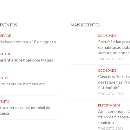
 EVENTOS
MAIS RECENTES
IEDADE
SOCIEDADE
 Marisco começa a 10 de agosto
Portimão lança a 
de habitação públ
sempre no conce
IEDADE
7 AGOSTO, 2026
Sardinha abre hoje com Matias
SOCIEDADE
Casa dos Barret
ENTO
destaque nas ‘No
eiro canta na Alameda em
Património’
7 AGOSTO, 2026
VENTO
REPORTAGEM
ta a ser a capital mundial da
Armacenenses: O
tmica
título da história
feminino
7 AGOSTO, 2026