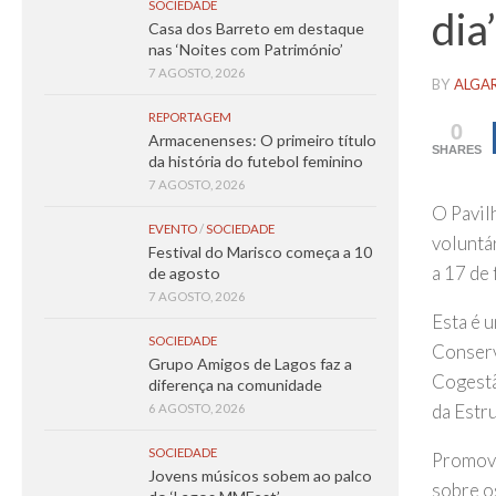
SOCIEDADE
dia’
Casa dos Barreto em destaque
nas ‘Noites com Património’
7 AGOSTO, 2026
BY
ALGA
REPORTAGEM
0
Armacenenses: O primeiro título
SHARES
da história do futebol feminino
7 AGOSTO, 2026
O Pavil
EVENTO
/
SOCIEDADE
voluntá
Festival do Marisco começa a 10
a 17 de 
de agosto
7 AGOSTO, 2026
Esta é u
SOCIEDADE
Conserv
Grupo Amigos de Lagos faz a
Cogestã
diferença na comunidade
da Estr
6 AGOSTO, 2026
SOCIEDADE
Promove
Jovens músicos sobem ao palco
sobre o