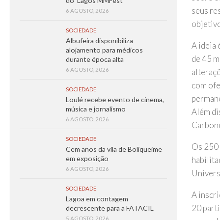
do ‘Lagos MMFest’
seus re
6 AGOSTO, 2026
objetiv
SOCIEDADE
Albufeira disponibiliza
A ideia
alojamento para médicos
de 45 m
durante época alta
6 AGOSTO, 2026
alteraç
com ofe
SOCIEDADE
permane
Loulé recebe evento de cinema,
música e jornalismo
Além dis
6 AGOSTO, 2026
Carbono
SOCIEDADE
Os 250 
Cem anos da vila de Boliqueime
em exposição
habilit
6 AGOSTO, 2026
Univers
SOCIEDADE
A inscr
Lagoa em contagem
20 parti
decrescente para a FATACIL
5 AGOSTO, 2026