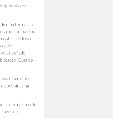
otegida são os
ém de uma formação
mosa no combate às
amostras de lodo
arcador
 voluntariado.
ublicação ‘Guia do
mosa ficam ainda
 de propinas na
tada a um máximo de
através do