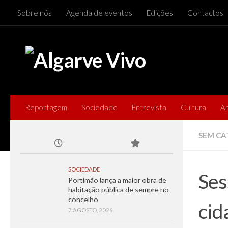
Sobre nós
Agenda de eventos
Edições
Contactos
Skip to content
Reportagem
Sociedade
Entrevista
Cultura
A
SEM CA
SOCIEDADE
Ses
Portimão lança a maior obra de
habitação pública de sempre no
concelho
cid
7 AGOSTO, 2026