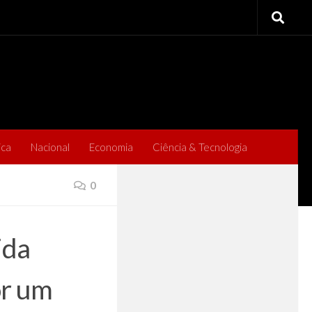
ica
Nacional
Economia
Ciência & Tecnologia
0
ida
or um