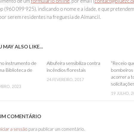
himento de um
formulário online
, por email (
contact@bluezc.o
p (960 099 925), indicando o nome e a idade, e que pretendem
por serem residentes na freguesia de Almancil.
 MAY ALSO LIKE...
0
0
mo instrumento de
Albufeira sensibiliza contra
“Receio qu
 na Biblioteca de
incêndios florestais
bombeiros
acorrer a t
24 FEVEREIRO, 2017
solicitaçõe
MBRO, 2023
19 JULHO, 2
 UM COMENTÁRIO
niciar a sessão
para publicar um comentário.