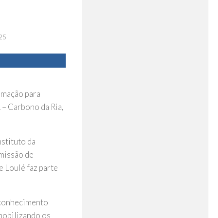
25
ormação para
 – Carbono da Ria,
nstituto da
missão de
 Loulé faz parte
 conhecimento
mobilizando os