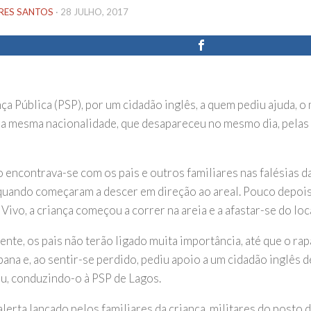
IRES SANTOS
·
28 JULHO, 2017
ça Pública (PSP), por um cidadão inglês, a quem pediu ajuda, o
da mesma nacionalidade, que desapareceu no mesmo dia, pelas 
 encontrava-se com os pais e outros familiares nas falésias d
quando começaram a descer em direção ao areal. Pouco depoi
Vivo, a criança começou a correr na areia e a afastar-se do loca
ente, os pais não terão ligado muita importância, até que o rap
ana e, ao sentir-se perdido, pediu apoio a um cidadão inglês d
u, conduzindo-o à PSP de Lagos.
alerta lançado pelos familiares da criança, militares do posto