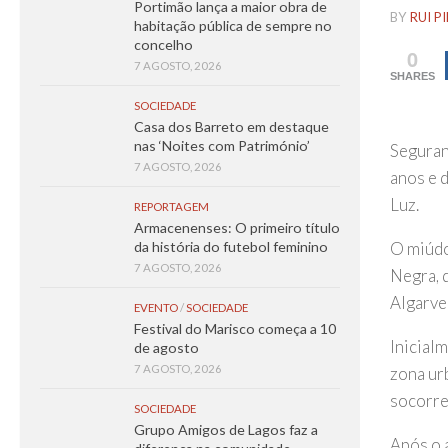
Portimão lança a maior obra de
BY
RUI P
habitação pública de sempre no
concelho
0
7 AGOSTO, 2026
SHARES
SOCIEDADE
Casa dos Barreto em destaque
nas ‘Noites com Património’
Seguran
7 AGOSTO, 2026
anos e 
Luz.
REPORTAGEM
Armacenenses: O primeiro título
O miúdo
da história do futebol feminino
7 AGOSTO, 2026
Negra, 
Algarve 
EVENTO
/
SOCIEDADE
Festival do Marisco começa a 10
Inicialm
de agosto
7 AGOSTO, 2026
zona urb
socorre
SOCIEDADE
Grupo Amigos de Lagos faz a
Após o 