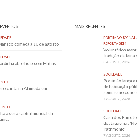
 EVENTOS
MAIS RECENTES
IEDADE
PORTIMÃO JORNAL
 Marisco começa a 10 de agosto
REPORTAGEM
Voluntários mant
tradição da faina
IEDADE
8 AGOSTO, 2026
Sardinha abre hoje com Matias
SOCIEDADE
Portimão lança a 
ENTO
de habitação públ
eiro canta na Alameda em
sempre no conce
7 AGOSTO, 2026
VENTO
SOCIEDADE
ta a ser a capital mundial da
Casa dos Barret
tmica
destaque nas ‘No
Património’
7 AGOSTO, 2026