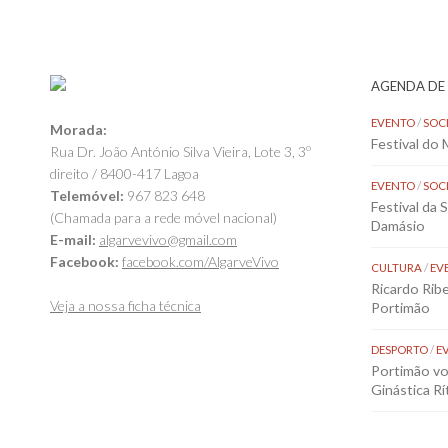
AGENDA DE
EVENTO
/
SOC
Morada:
Festival do
Rua Dr. João António Silva Vieira, Lote 3, 3º
direito / 8400-417 Lagoa
EVENTO
/
SOC
Telemóvel:
967 823 648
Festival da 
(Chamada para a rede móvel nacional)
Damásio
E-mail:
algarvevivo@gmail.com
Facebook:
facebook.com/AlgarveVivo
CULTURA
/
EV
Ricardo Rib
Veja a nossa ficha técnica
Portimão
DESPORTO
/
E
Portimão vol
Ginástica Rí