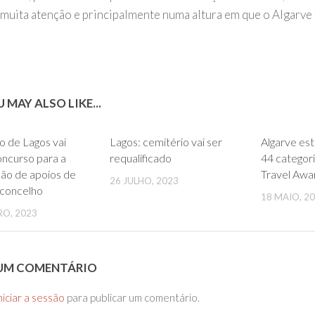
muita atenção e principalmente numa altura em que o Algarve 
 MAY ALSO LIKE...
0
0
o de Lagos vai
Lagos: cemitério vai ser
Algarve es
oncurso para a
requalificado
44 categor
ão de apoios de
Travel Awa
26 JULHO, 2023
 concelho
18 MAIO, 2
RO, 2023
 UM COMENTÁRIO
niciar a sessão
para publicar um comentário.