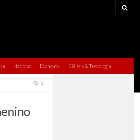
ica
Nacional
Economia
Ciência & Tecnologia
0
menino