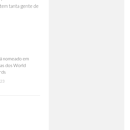
tem tanta gente de
0
tá nomeado em
ias dos World
rds
023