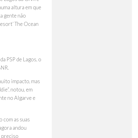
 numa altura em que
ta gente não
resort’ The Ocean
 da PSP de Lagos, o
GNR.
muito impacto, mas
die”, notou, em
nte no Algarve e
do com as suas
 agora andou
é preciso