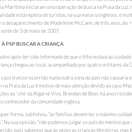
cia Marítima iniciaram uma operação de busca na Praia da Luz,
alidade está repleta de turistas, na sua maioria ingleses, e mui
 o desaparecimento de Madeleine McCann, de três anos, do ‘
 noite de 3 de maio de 2007.
I À PSP BUSCAR A CRIANÇA
utos após ter sido informado de que o filho estava ao cuidado
criança chegou ao local, acompanhado por quatro militares da 
e caso tivesse ocorrido numa outra zona do país não causaria 
i na Praia da Luz é motivo de mais atenção devido ao caso Mad
ões ao ‘site’ da Algarve Vivo, Brendan de Beer, há anos reside
o conhecedor da comunidade inglesa.
quer forma, sublinhou, “as famílias devem ter o máximo cuida
s”. Na sua opinião, “não podemos julgar os pais do menino que
ecido, pois sabemos que às vezes as crianças têm birras, mas 