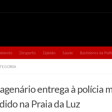
mbiente
Desporto
Opinião
Saúde
Bastidores da Polít
TEGORIA
agenário entrega à polícia 
dido na Praia da Luz