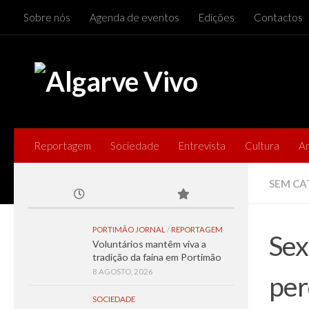
Sobre nós
Agenda de eventos
Edições
Contactos
Skip to content
Reportagem
Sociedade
Entrevista
Cultura
A
SEM CA
PORTIMÃO JORNAL
/
REPORTAGEM
Sex
Voluntários mantêm viva a
tradição da faina em Portimão
8 AGOSTO, 2026
per
SOCIEDADE