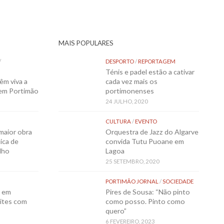
MAIS POPULARES
/
DESPORTO
/
REPORTAGEM
Ténis e padel estão a cativar
êm viva a
cada vez mais os
 em Portimão
portimonenses
24 JULHO, 2020
CULTURA
/
EVENTO
maior obra
Orquestra de Jazz do Algarve
ica de
convida Tutu Puoane em
lho
Lagoa
25 SETEMBRO, 2020
PORTIMÃO JORNAL
/
SOCIEDADE
o em
Pires de Sousa: “Não pinto
ites com
como posso. Pinto como
quero”
6 FEVEREIRO, 2023