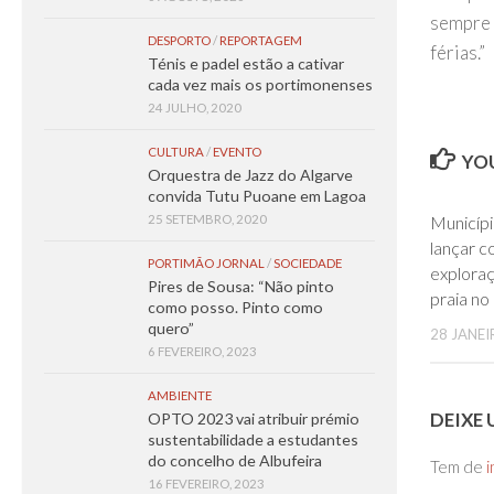
sempre 
DESPORTO
/
REPORTAGEM
férias.”
Ténis e padel estão a cativar
cada vez mais os portimonenses
24 JULHO, 2020
CULTURA
/
EVENTO
YOU
Orquestra de Jazz do Algarve
convida Tutu Puoane em Lagoa
25 SETEMBRO, 2020
Municípi
lançar c
PORTIMÃO JORNAL
/
SOCIEDADE
exploraç
Pires de Sousa: “Não pinto
praia no
como posso. Pinto como
quero”
28 JANEI
6 FEVEREIRO, 2023
AMBIENTE
DEIXE
OPTO 2023 vai atribuir prémio
sustentabilidade a estudantes
do concelho de Albufeira
Tem de
i
16 FEVEREIRO, 2023