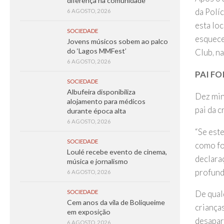
diferença na comunidade
da Polí
6 AGOSTO, 2026
esta loc
SOCIEDADE
esquece
Jovens músicos sobem ao palco
do ‘Lagos MMFest’
Club, na
6 AGOSTO, 2026
PAI FO
SOCIEDADE
Albufeira disponibiliza
Dez min
alojamento para médicos
pai da 
durante época alta
6 AGOSTO, 2026
“Se est
SOCIEDADE
como fo
Loulé recebe evento de cinema,
declaraç
música e jornalismo
profund
6 AGOSTO, 2026
SOCIEDADE
De qual
Cem anos da vila de Boliqueime
criança
em exposição
desapar
6 AGOSTO, 2026