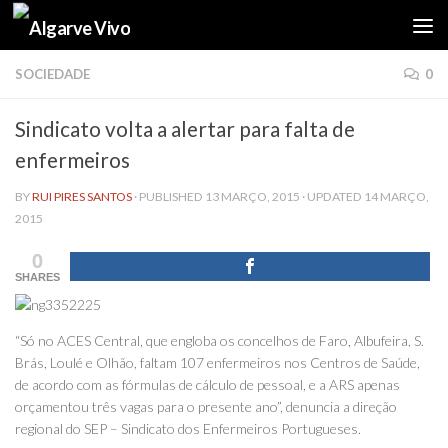
Skip to content
SOCIEDADE
0
Sindicato volta a alertar para falta de
enfermeiros
BY
RUI PIRES SANTOS
· PUBLISHED
13 MARÇO, 2015
· UPDATED
14 MARÇO,
2015
0
SHARES
“Só no ACES Central, que engloba os concelhos de Faro, Albufeira, S.
Brás, Loulé e Olhão, faltam 107 enfermeiros nos Centros de Saúde,
de acordo com as fórmulas de cálculo de pessoal, e a ARS apenas
orçamentou três vagas para o presente ano”, denuncia a direção
regional do SEP – Sindicato dos Enfermeiros Portugueses.