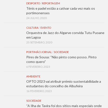
DESPORTO
/
REPORTAGEM
Ténis e padel estão a cativar cada vez mais os
portimonenses
24 JULHO, 2020
CULTURA
/
EVENTO
Orquestra de Jazz do Algarve convida Tutu Puoane
em Lagoa
25 SETEMBRO, 2020
PORTIMÃO JORNAL
/
SOCIEDADE
Pires de Sousa: “Não pinto como posso. Pinto
como quero”
6 FEVEREIRO, 2023
AMBIENTE
OPTO 2023 vai atribuir prémio sustentabilidade a
estudantes do concelho de Albufeira
16 FEVEREIRO, 2023
SOCIEDADE
“A Ilha de Tavira foi dos sítios mais especiais onde