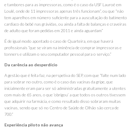
e tambores para as impressoras, como é o caso da USF Lauroé em
Loulé, onde de 11 impressoras apenas três funcionam”, ou que “não
tem aparelhos em número suficiente para a auscultação do batimento
cardíaco do bebé nas grávidas, ou ainda a falta de balanças e craveiras
de adulto que foram pedidas em 2011 e ainda aguardam”
É de igual modo apontado o caso de Quarteira, em que haverá
profissionais “que se viram na iminência de comprar impressoras e
tonners e utilizam o seu computador pessoal para o serviço.”
Da carência ao desperdício
A gestão que é feita faz, na perspetiva do SEP, com que “falte num lado
para sobrar no outro, como é o caso das vacinas da gripe, que
inicialmente eram para ser só administradas gratuitamente a utentes
com mais de 65 anos, o que ‘obrigou’ a que todos os outros tivessem
que adquirir na farmácia, e como resultado disso sobraram muitas
vacinas, sendo que só no Centro de Saúde de Olhão são cerca de
700.”
Experiência piloto não avança