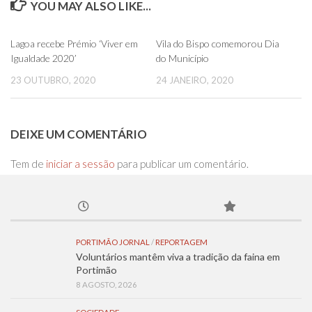
YOU MAY ALSO LIKE...
0
0
Lagoa recebe Prémio ‘Viver em
Vila do Bispo comemorou Dia
Igualdade 2020’
do Município
23 OUTUBRO, 2020
24 JANEIRO, 2020
DEIXE UM COMENTÁRIO
Tem de
iniciar a sessão
para publicar um comentário.
PORTIMÃO JORNAL
/
REPORTAGEM
Voluntários mantêm viva a tradição da faina em
Portimão
8 AGOSTO, 2026