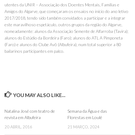
utentes da UNIR – Associação dos Doentes Mentais, Famílias e
Amigos do Algarve, que começaram os ensaios no início do ano letivo
2017/2018, tendo sido também convidados a participar e a integrar
este maravilhoso espetáculo, outros grupos da região do Algarve,
nomeadamente: alunos da Associação Semente de Alfarroba (Tavira);
alunos do Estúdio da Bordeira (Faro); alunos do ATL A Pimponeta
(Faro) e alunos do Clube Avô (Albufeira), num total superior a 80
bailarinos participantes em palco.
YOU MAY ALSO LIKE...
0
0
Natalina José com teatro de
Semana da Água e das
revista em Albufeira
Florestas em Loulé
20 ABRIL, 2016
21 MARÇO, 2024