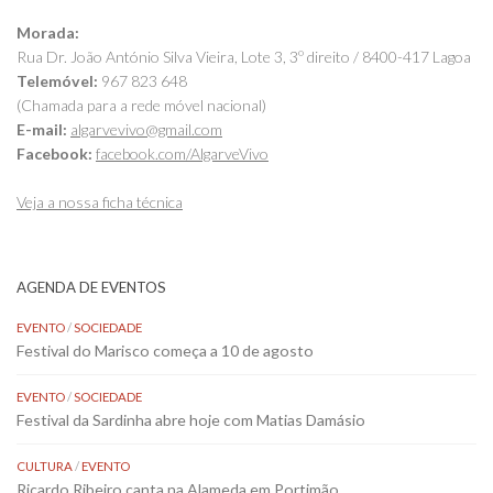
Morada:
Rua Dr. João António Silva Vieira, Lote 3, 3º direito / 8400-417 Lagoa
Telemóvel:
967 823 648
(Chamada para a rede móvel nacional)
E-mail:
algarvevivo@gmail.com
Facebook:
facebook.com/AlgarveVivo
Veja a nossa ficha técnica
AGENDA DE EVENTOS
EVENTO
/
SOCIEDADE
Festival do Marisco começa a 10 de agosto
EVENTO
/
SOCIEDADE
Festival da Sardinha abre hoje com Matias Damásio
CULTURA
/
EVENTO
Ricardo Ribeiro canta na Alameda em Portimão