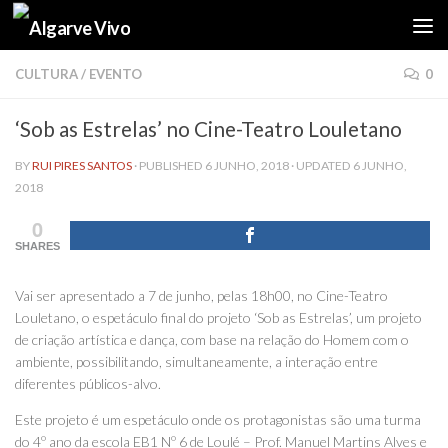
Skip to content
CULTURA
/
EVENTO
0
‘Sob as Estrelas’ no Cine-Teatro Louletano
BY
RUI PIRES SANTOS
· PUBLISHED
6 JUNHO, 2018
· UPDATED
6 JUNHO,
2018
0
SHARES
Vai ser apresentado a 7 de junho, pelas 18h00, no Cine-Teatro
Louletano, o espetáculo final do projeto ‘Sob as Estrelas’, um projeto
de criação artística e dança, com base na relação do Homem com o
ambiente, possibilitando, simultaneamente, a interação entre
diferentes públicos-alvo.
Este projeto é um espetáculo onde os protagonistas são uma turma
do 4º ano da escola EB1 Nº 6 de Loulé – Prof. Manuel Martins Alves e