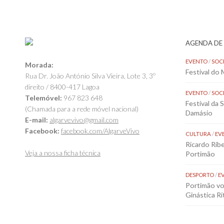
AGENDA DE
EVENTO
/
SOC
Morada:
Festival do
Rua Dr. João António Silva Vieira, Lote 3, 3º
direito / 8400-417 Lagoa
EVENTO
/
SOC
Telemóvel:
967 823 648
Festival da 
(Chamada para a rede móvel nacional)
Damásio
E-mail:
algarvevivo@gmail.com
Facebook:
facebook.com/AlgarveVivo
CULTURA
/
EV
Ricardo Rib
Veja a nossa ficha técnica
Portimão
DESPORTO
/
E
Portimão vol
Ginástica Rí