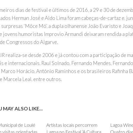
meiros dias de festival e últimos de 2016, a 29 e 30 de dezemb
ados Herman José e Aldo Lima foram cabeças-de-cartaz e, ju
 surpresas ‘Môce Mó’, a dupla olhanense João Evaristo e Joaq
e jovens humoristas Improvio Armandi deixaram rendida a plat
 de Congressos do Algarve.
R realiza-se desde 2006 e já contou com a participação de ma
is e internacionais. Raul Solnado, Fernando Mendes, Fernand
, Marco Horácio, António Raminhos e os brasileiros Rafinha B
e Marcela Leal, entre outros.
 MAY ALSO LIKE...
0
0
unicipal de Loulé
Artistas locais percorrem
Lagoa Win
visitas orientadas
Lagoa no Festival ‘A Cultura
Quatro dia