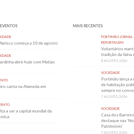
 EVENTOS
MAIS RECENTES
IEDADE
PORTIMÃO JORNAL
 Marisco começa a 10 de agosto
REPORTAGEM
Voluntários mant
tradição da faina
IEDADE
8 AGOSTO, 2026
Sardinha abre hoje com Matias
SOCIEDADE
Portimão lança a 
ENTO
de habitação públ
eiro canta na Alameda em
sempre no conce
7 AGOSTO, 2026
VENTO
SOCIEDADE
ta a ser a capital mundial da
Casa dos Barret
tmica
destaque nas ‘No
Património’
7 AGOSTO, 2026