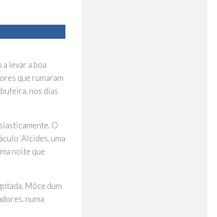
a levar a boa
adores que rumaram
bufeira, nos dias
usiasticamente. O
áculo ‘Alcides, uma
uma noite que
esgotada, Môce dum
tadores, numa