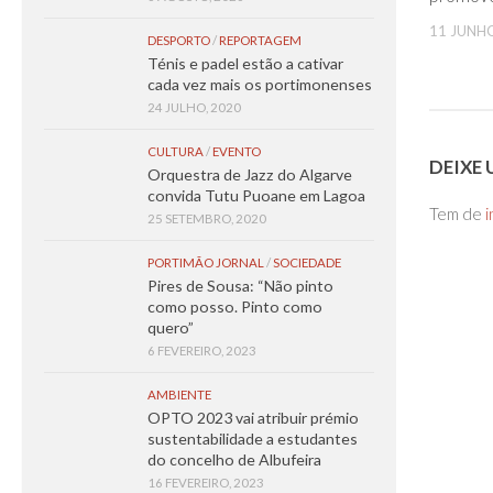
11 JUNHO
DESPORTO
/
REPORTAGEM
Ténis e padel estão a cativar
cada vez mais os portimonenses
24 JULHO, 2020
CULTURA
/
EVENTO
DEIXE
Orquestra de Jazz do Algarve
convida Tutu Puoane em Lagoa
Tem de
i
25 SETEMBRO, 2020
PORTIMÃO JORNAL
/
SOCIEDADE
Pires de Sousa: “Não pinto
como posso. Pinto como
quero”
6 FEVEREIRO, 2023
AMBIENTE
OPTO 2023 vai atribuir prémio
sustentabilidade a estudantes
do concelho de Albufeira
16 FEVEREIRO, 2023