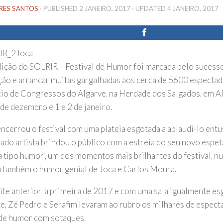
IRES SANTOS
· PUBLISHED
2 JANEIRO, 2017
· UPDATED
4 JANEIRO, 2017
dição do SOLRIR – Festival de Humor foi marcada pelo sucesso 
ção e arrancar muitas gargalhadas aos cerca de 5600 espect
cio de Congressos do Algarve, na Herdade dos Salgados, em Al
 de dezembro e 1 e 2 de janeiro.
encerrou o festival com uma plateia esgotada a aplaudi-lo ent
ado artista brindou o público com a estreia do seu novo espet
 tipo humor’, um dos momentos mais brilhantes do festival, n
 também o humor genial de Joca e Carlos Moura.
oite anterior, a primeira de 2017 e com uma sala igualmente 
e, Zé Pedro e Serafim levaram ao rubro os milhares de espec
de humor com sotaques.