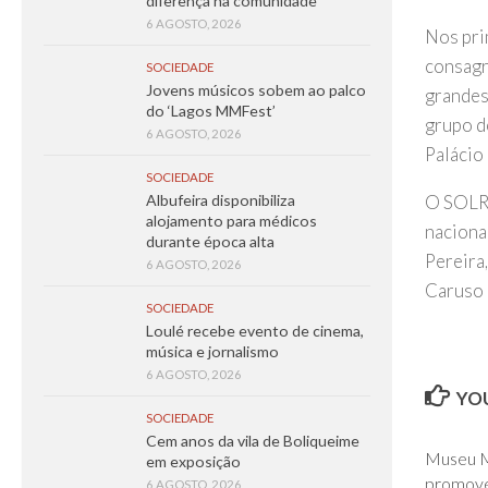
diferença na comunidade
6 AGOSTO, 2026
Nos pri
consagr
SOCIEDADE
Jovens músicos sobem ao palco
grandes
do ‘Lagos MMFest’
grupo d
6 AGOSTO, 2026
Palácio
SOCIEDADE
O SOLRI
Albufeira disponibiliza
alojamento para médicos
naciona
durante época alta
Pereira
6 AGOSTO, 2026
Caruso 
SOCIEDADE
Loulé recebe evento de cinema,
música e jornalismo
6 AGOSTO, 2026
YOU
SOCIEDADE
Cem anos da vila de Boliqueime
Museu M
em exposição
promove 
6 AGOSTO, 2026