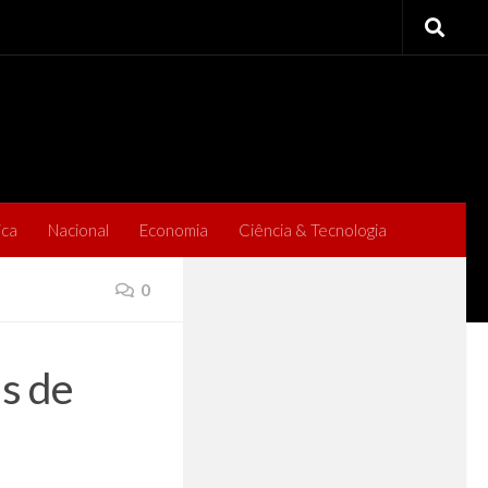
ica
Nacional
Economia
Ciência & Tecnologia
0
s de