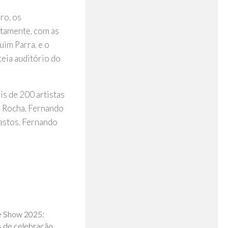
ro, os
ntamente, com as
uim Parra, e o
eia auditório do
is de 200 artistas
o Rocha, Fernando
astos, Fernando
0
e Show 2025:
s de celebração