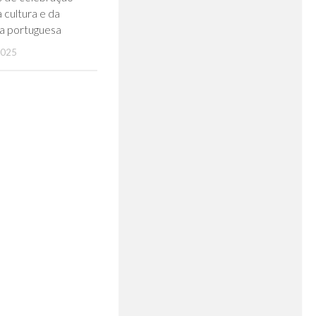
a cultura e da
a portuguesa
2025