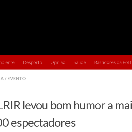
mbiente
Desporto
Opinião
Saúde
Bastidores da Polít
RA
/
EVENTO
RIR levou bom humor a mai
0 espectadores