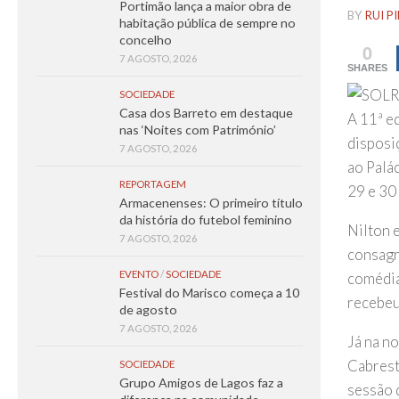
Portimão lança a maior obra de
BY
RUI P
habitação pública de sempre no
concelho
0
7 AGOSTO, 2026
SHARES
SOCIEDADE
Casa dos Barreto em destaque
A 11ª e
nas ‘Noites com Património’
disposi
7 AGOSTO, 2026
ao Palá
REPORTAGEM
29 e 30
Armacenenses: O primeiro título
da história do futebol feminino
Nilton 
7 AGOSTO, 2026
consagr
EVENTO
/
SOCIEDADE
comédia
Festival do Marisco começa a 10
recebeu
de agosto
7 AGOSTO, 2026
Já na n
Cabrest
SOCIEDADE
Grupo Amigos de Lagos faz a
sessão 