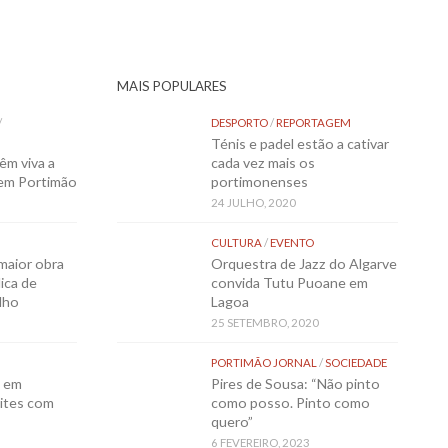
MAIS POPULARES
/
DESPORTO
/
REPORTAGEM
Ténis e padel estão a cativar
êm viva a
cada vez mais os
 em Portimão
portimonenses
24 JULHO, 2020
CULTURA
/
EVENTO
maior obra
Orquestra de Jazz do Algarve
ica de
convida Tutu Puoane em
lho
Lagoa
25 SETEMBRO, 2020
PORTIMÃO JORNAL
/
SOCIEDADE
o em
Pires de Sousa: “Não pinto
ites com
como posso. Pinto como
quero”
6 FEVEREIRO, 2023