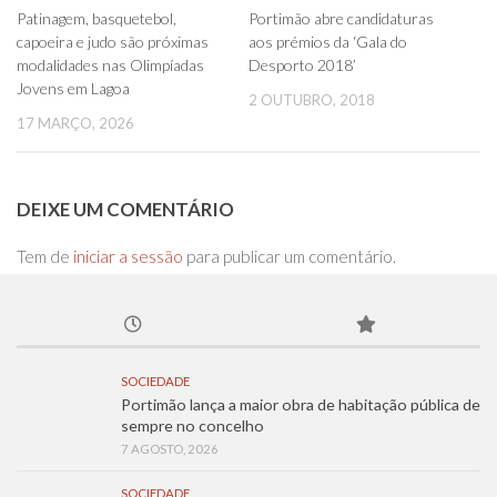
0
0
Patinagem, basquetebol,
Portimão abre candidaturas
capoeira e judo são próximas
aos prémios da ‘Gala do
modalidades nas Olimpíadas
Desporto 2018’
Jovens em Lagoa
2 OUTUBRO, 2018
17 MARÇO, 2026
DEIXE UM COMENTÁRIO
Tem de
iniciar a sessão
para publicar um comentário.
SOCIEDADE
Portimão lança a maior obra de habitação pública de
sempre no concelho
7 AGOSTO, 2026
SOCIEDADE