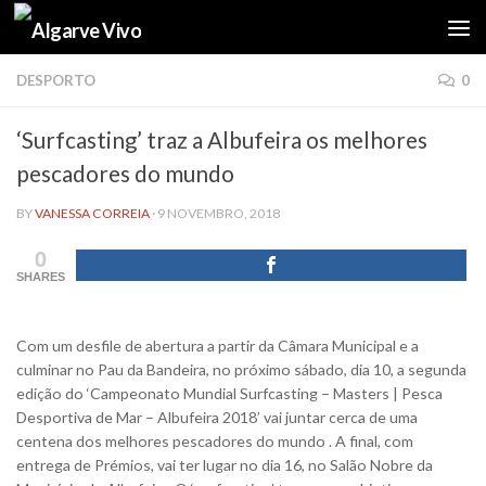
Skip to content
DESPORTO
0
‘Surfcasting’ traz a Albufeira os melhores
pescadores do mundo
BY
VANESSA CORREIA
·
9 NOVEMBRO, 2018
0
SHARES
Com um desfile de abertura a partir da Câmara Municipal e a
culminar no Pau da Bandeira, no próximo sábado, dia 10, a segunda
edição do ‘Campeonato Mundial Surfcasting – Masters | Pesca
Desportiva de Mar – Albufeira 2018’ vai juntar cerca de uma
centena dos melhores pescadores do mundo . A final, com
entrega de Prémios, vai ter lugar no dia 16, no Salão Nobre da