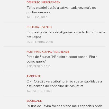
DESPORTO
/
REPORTAGEM
Ténis e padel estão a cativar cada vez mais os
portimonenses
24 JULHO, 2020
CULTURA
/
EVENTO
Orquestra de Jazz do Algarve convida Tutu Puoane
em Lagoa
25 SETEMBRO, 2020
PORTIMÃO JORNAL
/
SOCIEDADE
Pires de Sousa: “Não pinto como posso. Pinto
como quero”
6 FEVEREIRO, 2023
AMBIENTE
OPTO 2023 vai atribuir prémio sustentabilidade a
estudantes do concelho de Albufeira
16 FEVEREIRO, 2023
SOCIEDADE
“A Ilha de Tavira foi dos sítios mais especiais onde