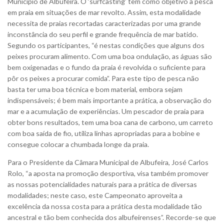
Município de Albufeira. O ‘surfcasting’ tem como objetivo a pesca
em praia em situações de mar revolto. Assim, esta modalidade
necessita de praias recortadas caracterizadas por uma grande
inconstância do seu perfil e grande frequência de mar batido.
Segundo os participantes, “é nestas condições que alguns dos
peixes procuram alimento. Com uma boa ondulação, as águas são
bem oxigenadas e o fundo da praia é revolvida o suficiente para
pôr os peixes a procurar comida”. Para este tipo de pesca não
basta ter uma boa técnica e bom material, embora sejam
indispensáveis; é bem mais importante a prática, a observação do
mar e a acumulação de experiências. Um pescador de praia para
obter bons resultados, tem uma boa cana de carbono, um carreto
com boa saída de fio, utiliza linhas apropriadas para a bobine e
consegue colocar a chumbada longe da praia.
Para o Presidente da Câmara Municipal de Albufeira, José Carlos
Rolo, “a aposta na promoção desportiva, visa também promover
as nossas potencialidades naturais para a prática de diversas
modalidades; neste caso, este Campeonato aproveita a
excelência da nossa costa para a prática desta modalidade tão
ancestral e tão bem conhecida dos albufeirenses”. Recorde-se que