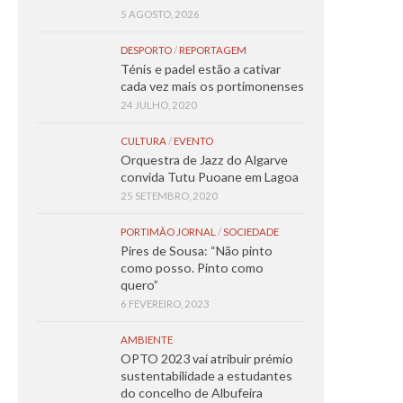
5 AGOSTO, 2026
DESPORTO
/
REPORTAGEM
Ténis e padel estão a cativar
cada vez mais os portimonenses
24 JULHO, 2020
CULTURA
/
EVENTO
Orquestra de Jazz do Algarve
convida Tutu Puoane em Lagoa
25 SETEMBRO, 2020
PORTIMÃO JORNAL
/
SOCIEDADE
Pires de Sousa: “Não pinto
como posso. Pinto como
quero”
6 FEVEREIRO, 2023
AMBIENTE
OPTO 2023 vai atribuir prémio
sustentabilidade a estudantes
do concelho de Albufeira