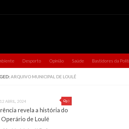
mbiente
Desporto
Opinião
Saúde
Bastidores da Polít
GED:
ARQUIVO MUNICIPAL DE LOULÉ
0
12 ABRIL, 2024
ência revela a história do
 Operário de Loulé