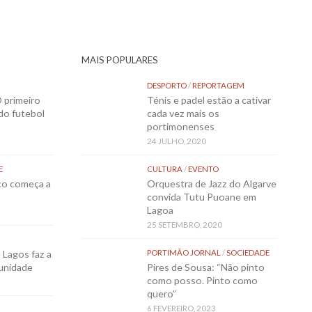
MAIS POPULARES
DESPORTO
/
REPORTAGEM
 primeiro
Ténis e padel estão a cativar
 do futebol
cada vez mais os
portimonenses
24 JULHO, 2020
E
CULTURA
/
EVENTO
sco começa a
Orquestra de Jazz do Algarve
convida Tutu Puoane em
Lagoa
25 SETEMBRO, 2020
Lagos faz a
PORTIMÃO JORNAL
/
SOCIEDADE
munidade
Pires de Sousa: “Não pinto
como posso. Pinto como
quero”
6 FEVEREIRO, 2023