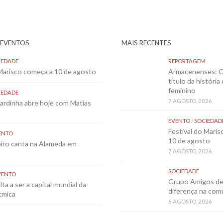
 EVENTOS
MAIS RECENTES
IEDADE
REPORTAGEM
 Marisco começa a 10 de agosto
Armacenenses: O
título da história
feminino
IEDADE
7 AGOSTO, 2026
Sardinha abre hoje com Matias
EVENTO
/
SOCIEDAD
Festival do Mari
ENTO
10 de agosto
eiro canta na Alameda em
7 AGOSTO, 2026
SOCIEDADE
VENTO
Grupo Amigos de 
ta a ser a capital mundial da
diferença na co
tmica
6 AGOSTO, 2026