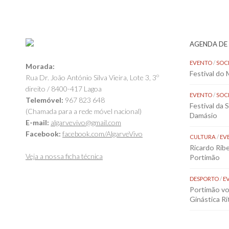
AGENDA DE
EVENTO
/
SOC
Morada:
Festival do
Rua Dr. João António Silva Vieira, Lote 3, 3º
direito / 8400-417 Lagoa
EVENTO
/
SOC
Telemóvel:
967 823 648
Festival da 
(Chamada para a rede móvel nacional)
Damásio
E-mail:
algarvevivo@gmail.com
Facebook:
facebook.com/AlgarveVivo
CULTURA
/
EV
Ricardo Rib
Veja a nossa ficha técnica
Portimão
DESPORTO
/
E
Portimão vol
Ginástica Rí