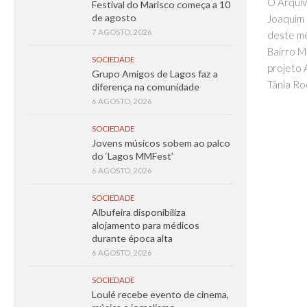
O Arquiv
Festival do Marisco começa a 10
de agosto
Joaquim 
7 AGOSTO, 2026
deste mê
Bairro M
SOCIEDADE
projeto 
Grupo Amigos de Lagos faz a
Tânia Rod
diferença na comunidade
6 AGOSTO, 2026
SOCIEDADE
Jovens músicos sobem ao palco
do ‘Lagos MMFest’
6 AGOSTO, 2026
SOCIEDADE
Albufeira disponibiliza
alojamento para médicos
durante época alta
6 AGOSTO, 2026
SOCIEDADE
Loulé recebe evento de cinema,