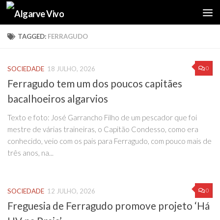
Skip to content
TAGGED:
FERRAGUDO
0
SOCIEDADE
18 JULHO, 2026
Ferragudo tem um dos poucos capitães
bacalhoeiros algarvios
Texto e foto: José Garrancho Filho de um pescador que foi
mestre de várias traineiras, o Capitão Condesso, como era
conhecido, veio com os pais para Ferragudo, com pouco mais de
três anos, na...
0
SOCIEDADE
12 JULHO, 2026
Freguesia de Ferragudo promove projeto ‘Há