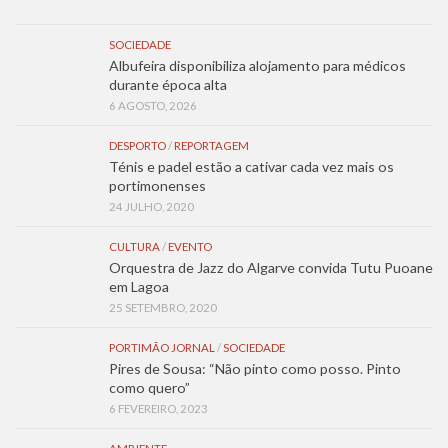
SOCIEDADE
Albufeira disponibiliza alojamento para médicos
durante época alta
6 AGOSTO, 2026
DESPORTO
/
REPORTAGEM
Ténis e padel estão a cativar cada vez mais os
portimonenses
24 JULHO, 2020
CULTURA
/
EVENTO
Orquestra de Jazz do Algarve convida Tutu Puoane
em Lagoa
25 SETEMBRO, 2020
PORTIMÃO JORNAL
/
SOCIEDADE
Pires de Sousa: “Não pinto como posso. Pinto
como quero”
6 FEVEREIRO, 2023