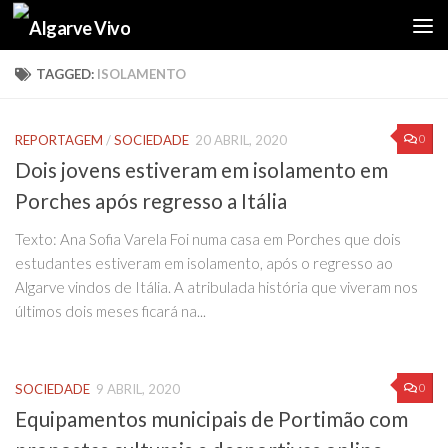
Skip to content
TAGGED:
ISOLAMENTO
0
REPORTAGEM
/
SOCIEDADE
20 ABRIL, 2020
Dois jovens estiveram em isolamento em
Porches após regresso a Itália
Texto: Ana Sofia Varela Foi numa casa em Porches que dois
estudantes estiveram em isolamento, após o regresso ao
Algarve vindos de Itália. A atribulada história que viveram nos
últimos dois meses ficará na...
0
SOCIEDADE
9 ABRIL, 2020
Equipamentos municipais de Portimão com