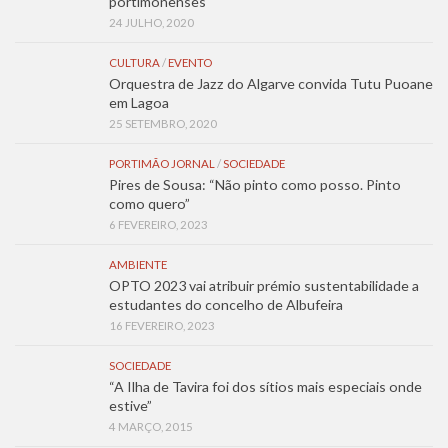
portimonenses
24 JULHO, 2020
CULTURA
/
EVENTO
Orquestra de Jazz do Algarve convida Tutu Puoane
em Lagoa
25 SETEMBRO, 2020
PORTIMÃO JORNAL
/
SOCIEDADE
Pires de Sousa: “Não pinto como posso. Pinto
como quero”
6 FEVEREIRO, 2023
AMBIENTE
OPTO 2023 vai atribuir prémio sustentabilidade a
estudantes do concelho de Albufeira
16 FEVEREIRO, 2023
SOCIEDADE
“A Ilha de Tavira foi dos sítios mais especiais onde
estive”
4 MARÇO, 2015