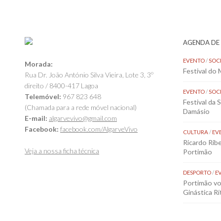
AGENDA DE
EVENTO
/
SOC
Morada:
Festival do
Rua Dr. João António Silva Vieira, Lote 3, 3º
direito / 8400-417 Lagoa
EVENTO
/
SOC
Telemóvel:
967 823 648
Festival da 
(Chamada para a rede móvel nacional)
Damásio
E-mail:
algarvevivo@gmail.com
Facebook:
facebook.com/AlgarveVivo
CULTURA
/
EV
Ricardo Rib
Veja a nossa ficha técnica
Portimão
DESPORTO
/
E
Portimão vol
Ginástica Rí