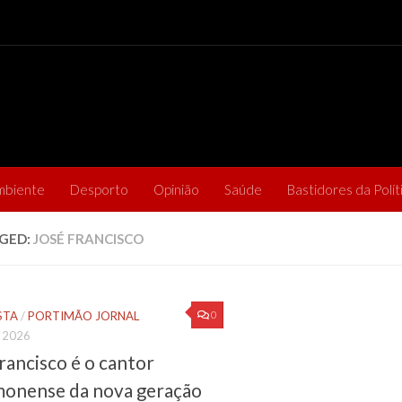
mbiente
Desporto
Opinião
Saúde
Bastidores da Polít
GED:
JOSÉ FRANCISCO
0
STA
/
PORTIMÃO JORNAL
, 2026
rancisco é o cantor
monense da nova geração