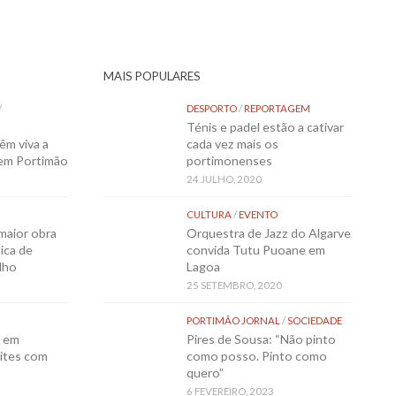
MAIS POPULARES
/
DESPORTO
/
REPORTAGEM
Ténis e padel estão a cativar
êm viva a
cada vez mais os
 em Portimão
portimonenses
24 JULHO, 2020
CULTURA
/
EVENTO
maior obra
Orquestra de Jazz do Algarve
ica de
convida Tutu Puoane em
lho
Lagoa
25 SETEMBRO, 2020
PORTIMÃO JORNAL
/
SOCIEDADE
o em
Pires de Sousa: “Não pinto
ites com
como posso. Pinto como
quero”
6 FEVEREIRO, 2023