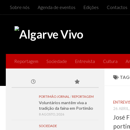
Sobre nós
Agenda de eventos
Edições
Contactos
Skip to content
Reportagem
Sociedade
Entrevista
Cultura
A
TAG
PORTIMÃO JORNAL
/
REPORTAGEM
ENTREVI
Voluntários mantêm viva a
tradição da faina em Portimão
26 ABRIL
8 AGOSTO, 2026
José F
porti
SOCIEDADE