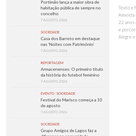
Portimão lança a maior obra de
Texto e 
habitação pública de sempre no
concelho
Almeida 
7 AGOSTO, 2026
22 anos 
e percor
SOCIEDADE
Alegre e 
Casa dos Barreto em destaque
nas ‘Noites com Património’
7 AGOSTO, 2026
REPORTAGEM
Armacenenses: O primeiro título
da história do futebol feminino
7 AGOSTO, 2026
EVENTO
/
SOCIEDADE
Festival do Marisco começa a 10
de agosto
7 AGOSTO, 2026
SOCIEDADE
Grupo Amigos de Lagos faz a