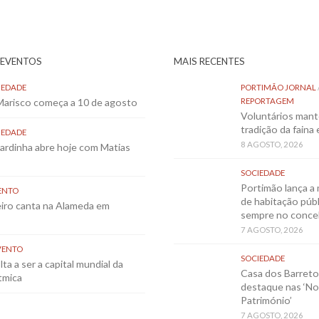
 EVENTOS
MAIS RECENTES
IEDADE
PORTIMÃO JORNAL
 Marisco começa a 10 de agosto
REPORTAGEM
Voluntários mant
tradição da faina
IEDADE
8 AGOSTO, 2026
Sardinha abre hoje com Matias
SOCIEDADE
Portimão lança a 
ENTO
de habitação públ
eiro canta na Alameda em
sempre no conce
7 AGOSTO, 2026
VENTO
SOCIEDADE
ta a ser a capital mundial da
Casa dos Barret
tmica
destaque nas ‘No
Património’
7 AGOSTO, 2026