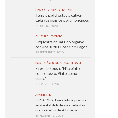
DESPORTO
/
REPORTAGEM
Ténis e padel estão a cativar
cada vez mais os portimonenses
24 JULHO, 2020
CULTURA
/
EVENTO
Orquestra de Jazz do Algarve
convida Tutu Puoane em Lagoa
25 SETEMBRO, 2020
PORTIMÃO JORNAL
/
SOCIEDADE
Pires de Sousa: “Não pinto
como posso. Pinto como
quero”
6 FEVEREIRO, 2023
AMBIENTE
OPTO 2023 vai atribuir prémio
sustentabilidade a estudantes
do concelho de Albufeira
16 FEVEREIRO, 2023