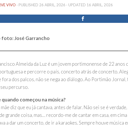
RVE VIVO
· PUBLISHED
26 ABRIL, 2026
· UPDATED
16 ABRIL, 2026
 foto: José Garrancho
ancisco Almeida da Luz é um jovem portimonense de 22 anos q
portuguesa e percorre o país, concerto atrás de concerto. Aleg
e fora dos palcos, não se nega ao diálogo. Ao Portimão Jornal,
 seu percurso.
 quando começou na música?
mãe diz que eu já cantava, antes de falar. Não sei se é verdad
de grande coisa, mas… recordo-me de cantar em casa, em cima
ava a dar um concerto, de ir a karaokes. Sempre houve música 