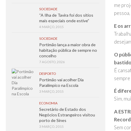
me proj
SOCIEDADE
pessoa, 
“A Ilha de Tavira foi dos sítios
mais especiais onde estive”
E os ar
4 MARÇO, 2015
Trabalh
SOCIEDADE
desejam
Portimão lança a maior obra de
habitação pública de sempre no
O públi
concelho
bastido
7 AGOSTO, 2026
É cansat
DESPORTO
sempre 
Portimão vai acolher Dia
Paralímpico na Escola
É difer
3 MARÇO, 2015
Sim, mui
ECONOMIA
Secretário de Estado dos
A EST
Negócios Estrangeiros visitou
Recorda
porto de Sines
Sem con
3 MARÇO, 2015