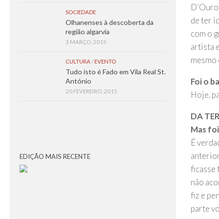
D’Ouro, 
SOCIEDADE
de ter i
Olhanenses à descoberta da
região algarvia
com o g
3 MARÇO, 2015
artista
mesmo e
CULTURA
/
EVENTO
Tudo isto é Fado em Vila Real St.
Foi o b
António
20 FEVEREIRO, 2015
Hoje, p
DA TER
Mas foi
É verdad
anterio
EDIÇÃO MAIS RECENTE
ficasse 
não aco
fiz e pe
parte vo