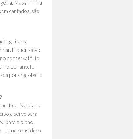
ngeira. Mas a minha
bem cantados, são
udei guitarra
inar. Fiquei, salvo
o no conservatório
, no 10º ano, fui
caba por englobar o
?
 pratico. No piano,
iso e serve para
u para o piano,
o, e que considero