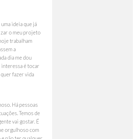
 uma ideia que já
izar o meu projeto
hoje trabalham
assem a
ada dia me dou
 interessa é tocar
quer fazer vida
lhoso. Há pessoas
ituações. Temos de
ente vai gostar. É
o-me orgulhoso com
o e não ter qualquer