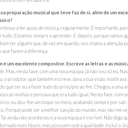
sa preparação musical que teve faz de si, além de um exc
sico?
continuo a ter aulas de música, regularmente. É importante, p
e tudo. Estamos sempre a aprender. E, depois, porque vamos g
bom ter alguém que, de vez em quando, nos chama a atenção p
s que fazem a diferença.
é um excelente compositor. Escreve as letras e as músic
e. Mas, nesta fase, com uma nova equipa, já não sou só eu. Na
a, o produtor, que também escreve, dava a sua visão, mostrava
do que ser eu a fazer tudo do princípio ao fim. Chegou a uma a
músicas minhas e pensava que era tudo igual. Nesta fase, com u
início, ou dou-lhe um toque no meio, acabando sempre por sair
ico. Porque pode ser a melhor canção do mundo, mas não me vejo
. Tal ainda não aconteceu e a nova equipa é incrível. Não digo q
tornado mais fáceis, mas possuem outra qualidade. Inclui o Jo