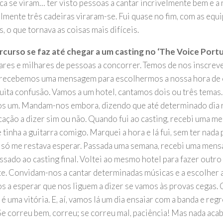
ca se viram… ter visto pessoas a cantar incrivelmente bem e a
almente três cadeiras viraram-se. Fui quase no fim, com as equ
, o que tornava as coisas mais difíceis.
curso se faz até chegar a um casting no ‘The Voice Port
ares e milhares de pessoas a concorrer. Temos de nos inscreve
 recebemos uma mensagem para escolhermos a nossa hora de c
uita confusão. Vamos a um hotel, cantamos dois ou três temas.
s um. Mandam-nos embora, dizendo que até determinado dia
ação a dizer sim ou não. Quando fui ao casting, recebi uma m
 tinha a guitarra comigo. Marquei a hora e lá fui, sem ter nada
e só me restava esperar. Passada uma semana, recebi uma mens
ssado ao casting final. Voltei ao mesmo hotel para fazer outro 
te. Convidam-nos a cantar determinadas músicas e a escolher a
s a esperar que nos liguem a dizer se vamos às provas cegas. 
 é uma vitória. E, aí, vamos lá um dia ensaiar com a banda e re
Se correu bem, correu; se correu mal, paciência! Mas nada acaba