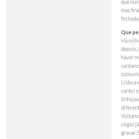
que nun
mas fin
fechadas
Que per
Há milh
depois,
haver m
cantamo
comunic
Lisboa e
cantei 
tinha pa
diferen
Voltamo
cegas já
gravar. 