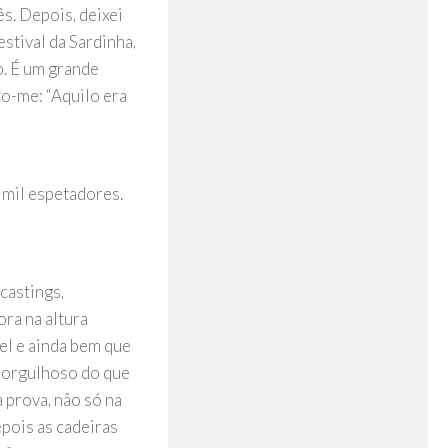
ês. Depois, deixei
estival da Sardinha,
o. É um grande
to-me: “Aquilo era
 mil espetadores.
 castings,
ra na altura
vel e ainda bem que
u orgulhoso do que
à prova, não só na
epois as cadeiras