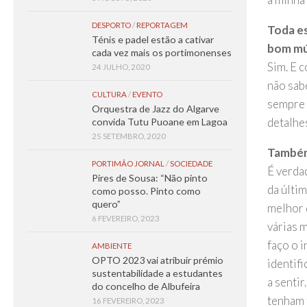
DESPORTO
/
REPORTAGEM
Toda es
Ténis e padel estão a cativar
bom mú
cada vez mais os portimonenses
Sim. E 
24 JULHO, 2020
não sab
CULTURA
/
EVENTO
sempre 
Orquestra de Jazz do Algarve
detalhe
convida Tutu Puoane em Lagoa
25 SETEMBRO, 2020
Também 
PORTIMÃO JORNAL
/
SOCIEDADE
É verdad
Pires de Sousa: “Não pinto
da últim
como posso. Pinto como
quero”
melhor 
6 FEVEREIRO, 2023
várias 
faço o 
AMBIENTE
OPTO 2023 vai atribuir prémio
identif
sustentabilidade a estudantes
a sentir
do concelho de Albufeira
tenham 
16 FEVEREIRO, 2023