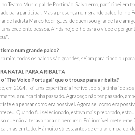
no Teatro Municipal de Portimão. Salvo erro, participei em tr
dade para participar. Mas a presença num grande palco foi no F
rande fadista Marco Rodrigues, de quem sou grande fã e amig
 e uma excelente pessoa. Ainda hoje olho para o vídeo e pergun
u?”.
atismo num grande palco?
ara mim, todos os palcos são grandes, sejam para cinco ou para
RA NATAL PARA A RIBALTA
 o ‘The Voice Portugal’ que o trouxe para a ribalta?
e, em 2024. Foi uma experiência incrível, pois já tinha ido aos
rmente, e nunca tinha passado. Agradeço não ter passado, embo
triste e a pensar como era possível. Agora sei como era possí
nteceu. Quando fui selecionado, estava mais preparado, esto
nso que não alterava nada no percurso. Foi incrível, meteu-me 
cal, mas em tudo. Há muito stress, antes de entrar em palco, d