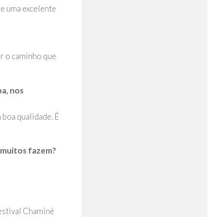
de uma excelente
r o caminho que
pa, nos
m boa qualidade. É
.
o muitos fazem?
Festival Chaminé