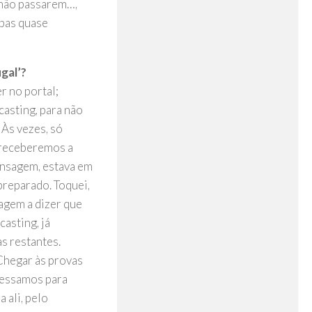
 não passarem…,
ipas quase
ugal’?
r no portal;
asting, para não
 Às vezes, só
 receberemos a
ensagem, estava em
 preparado. Toquei,
agem a dizer que
casting, já
s restantes.
Chegar às provas
gressamos para
 ali, pelo