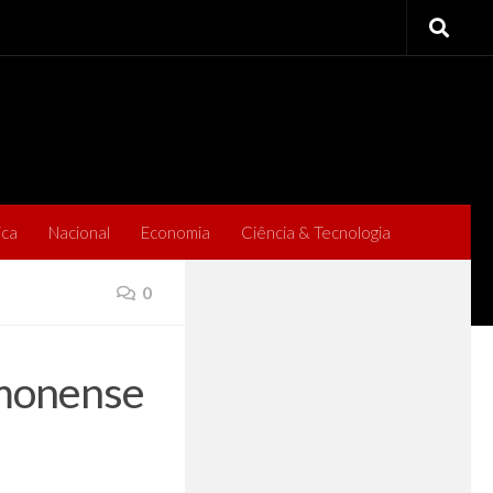
ica
Nacional
Economia
Ciência & Tecnologia
0
imonense