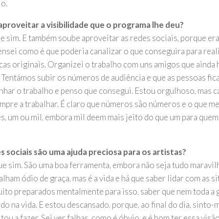
io.
proveitar a visibilidade que o programa lhe deu?
e sim. E também soube aproveitar as redes sociais, porque era
Pensei como é que poderia canalizar o que conseguira para real
cas originais. Organizei o trabalho com uns amigos que ainda 
 Tentámos subir os números de audiência e que as pessoas fic
har o trabalho e penso que consegui. Estou orgulhoso, mas c
empre a trabalhar. É claro que números são números e o que me
s, um ou mil, embora mil deem mais jeito do que um para quem 
s sociais são uma ajuda preciosa para os artistas?
ue sim. São uma boa ferramenta, embora não seja tudo maravi
lham ódio de graça, mas é a vida e há que saber lidar com as s
uito preparados mentalmente para isso, saber que nem toda a g
do na vida. E estou descansado, porque, ao final do dia, sint
tou a fazer. Sei ver falhas, como é óbvio, e é bom ter essa visã