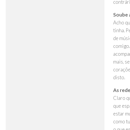
contrár
Soube a
Acho qu
tinha. 
de músi
comigo.
acompan
mais, s
coraçõe
disto.
As rede
Claro q
que espa
estar m
como tu
o que es