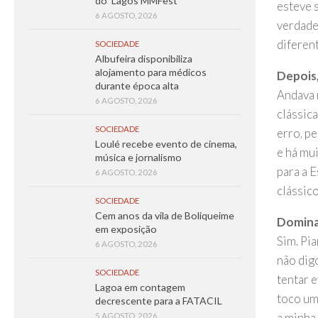
do ‘Lagos MMFest’
esteve 
6 AGOSTO, 2026
verdade
diferen
SOCIEDADE
Albufeira disponibiliza
alojamento para médicos
Depois
durante época alta
Andava n
6 AGOSTO, 2026
clássica
SOCIEDADE
erro, p
Loulé recebe evento de cinema,
e há mui
música e jornalismo
para a 
6 AGOSTO, 2026
clássico
SOCIEDADE
Cem anos da vila de Boliqueime
Domina 
em exposição
Sim. Pia
6 AGOSTO, 2026
não dig
SOCIEDADE
tentar 
Lagoa em contagem
toco um
decrescente para a FATACIL
a minha
5 AGOSTO, 2026