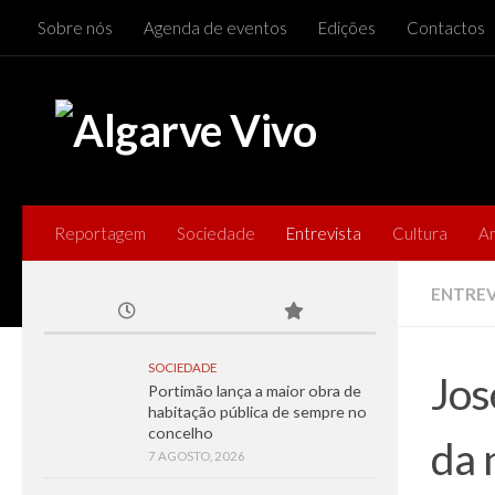
Sobre nós
Agenda de eventos
Edições
Contactos
Skip to content
Reportagem
Sociedade
Entrevista
Cultura
A
ENTREV
SOCIEDADE
Jos
Portimão lança a maior obra de
habitação pública de sempre no
concelho
da 
7 AGOSTO, 2026