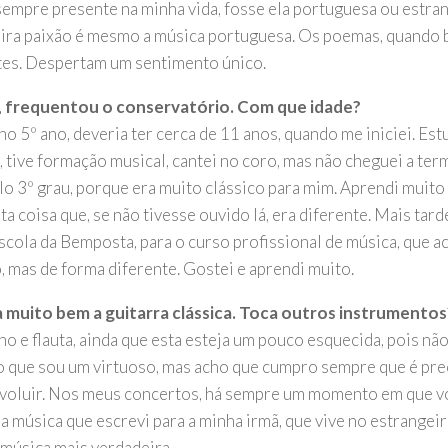
sempre presente na minha vida, fosse ela portuguesa ou estra
ira paixão é mesmo a música portuguesa. Os poemas, quando 
tes. Despertam um sentimento único.
, frequentou o conservatório. Com que idade?
o 5º ano, deveria ter cerca de 11 anos, quando me iniciei. Est
, tive formação musical, cantei no coro, mas não cheguei a term
elo 3º grau, porque era muito clássico para mim. Aprendi muit
ta coisa que, se não tivesse ouvido lá, era diferente. Mais tarde
Escola da Bemposta, para o curso profissional de música, que a
, mas de forma diferente. Gostei e aprendi muito.
muito bem a guitarra clássica. Toca outros instrumentos
no e flauta, ainda que esta esteja um pouco esquecida, pois não
o que sou um virtuoso, mas acho que cumpro sempre que é prec
evoluir. Nos meus concertos, há sempre um momento em que vo
a música que escrevi para a minha irmã, que vive no estrangeir
 música mais verdadeira.