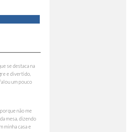
ue se destaca na
re e divertido,
 falou um pouco
e, porque não me
 da mesa, dizendo
em minha casa e