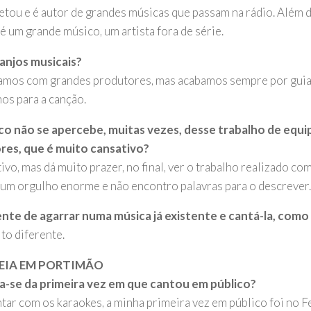
etou e é autor de grandes músicas que passam na rádio. Além 
é um grande músico, um artista fora de série.
ranjos musicais?
amos com grandes produtores, mas acabamos sempre por guia
os para a canção.
co não se apercebe, muitas vezes, desse trabalho de equi
res, que é muito cansativo?
ivo, mas dá muito prazer, no final, ver o trabalho realizado co
um orgulho enorme e não encontro palavras para o descrever
ente de agarrar numa música já existente e cantá-la, com
to diferente.
REIA EM PORTIMÃO
-se da primeira vez em que cantou em público?
tar com os karaokes, a minha primeira vez em público foi no 