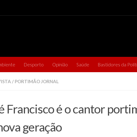
mbiente
Desporto
Opinião
Saúde
Bastidores da Polít
ISTA
/
PORTIMÃO JORNAL
é Francisco é o cantor port
nova geração