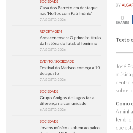
SOCIEDADE
BY
ALGA
Casa dos Barreto em destaque
nas ‘Noites com Património’
0
7 AGOSTO, 2026
SHARES
REPORTAGEM
Armacenenses: O primeiro título
Texto e
da história do futebol feminino
7 AGOSTO, 2026
EVENTO
/
SOCIEDADE
José Fr
Festival do Marisco começa a 10
de agosto
música 
7 AGOSTO, 2026
dentro 
sobre o
SOCIEDADE
Grupo Amigos de Lagos faz a
Como e
diferença na comunidade
6 AGOSTO, 2026
A minha 
lembro 
SOCIEDADE
que est
Jovens músicos sobem ao palco