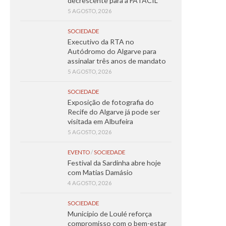
decrescente para a FATACIL
5 AGOSTO, 2026
SOCIEDADE
Executivo da RTA no
Autódromo do Algarve para
assinalar três anos de mandato
5 AGOSTO, 2026
SOCIEDADE
Exposição de fotografia do
Recife do Algarve já pode ser
visitada em Albufeira
5 AGOSTO, 2026
EVENTO
/
SOCIEDADE
Festival da Sardinha abre hoje
com Matias Damásio
4 AGOSTO, 2026
SOCIEDADE
Município de Loulé reforça
compromisso com o bem-estar