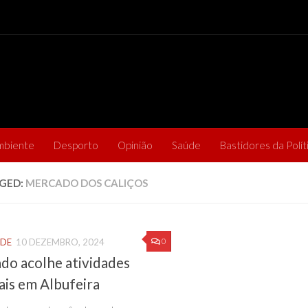
mbiente
Desporto
Opinião
Saúde
Bastidores da Polít
GED:
MERCADO DOS CALIÇOS
0
ADE
10 DEZEMBRO, 2024
do acolhe atividades
ais em Albufeira