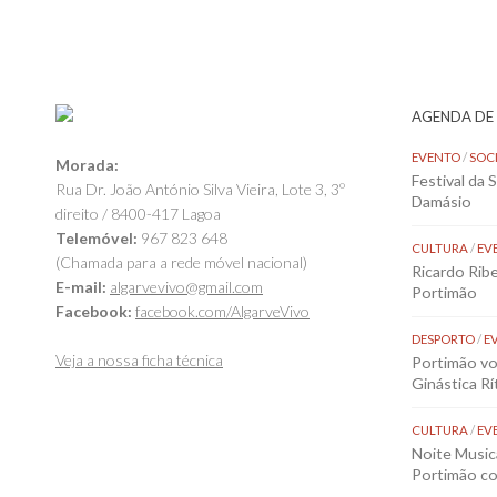
AGENDA DE
EVENTO
/
SOC
Morada:
Festival da 
Rua Dr. João António Silva Vieira, Lote 3, 3º
Damásio
direito / 8400-417 Lagoa
Telemóvel:
967 823 648
CULTURA
/
EV
(Chamada para a rede móvel nacional)
Ricardo Rib
E-mail:
algarvevivo@gmail.com
Portimão
Facebook:
facebook.com/AlgarveVivo
DESPORTO
/
E
Veja a nossa ficha técnica
Portimão vol
Ginástica Rí
CULTURA
/
EV
Noite Music
Portimão co