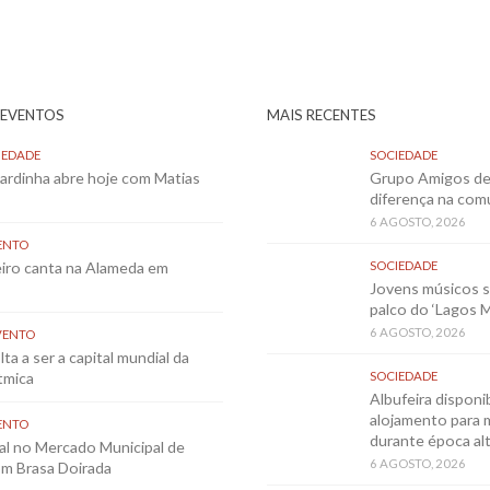
 EVENTOS
MAIS RECENTES
IEDADE
SOCIEDADE
Sardinha abre hoje com Matias
Grupo Amigos de 
diferença na co
6 AGOSTO, 2026
ENTO
eiro canta na Alameda em
SOCIEDADE
Jovens músicos 
palco do ‘Lagos 
6 AGOSTO, 2026
VENTO
ta a ser a capital mundial da
tmica
SOCIEDADE
Albufeira disponib
alojamento para 
ENTO
durante época al
al no Mercado Municipal de
6 AGOSTO, 2026
m Brasa Doirada