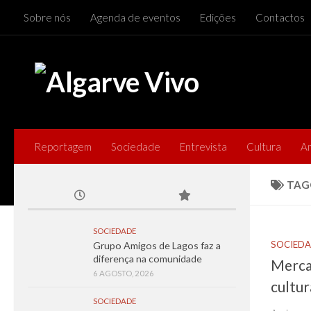
Sobre nós
Agenda de eventos
Edições
Contactos
Skip to content
Reportagem
Sociedade
Entrevista
Cultura
A
TAG
SOCIEDADE
SOCIED
Grupo Amigos de Lagos faz a
diferença na comunidade
Merca
6 AGOSTO, 2026
cultur
SOCIEDADE