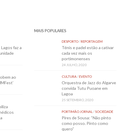
MAIS POPULARES
DESPORTO
/
REPORTAGEM
Lagos faz a
Ténis e padel estão a cativar
munidade
cada vez mais os
portimonenses
24 JULHO, 2020
sobem ao
CULTURA
/
EVENTO
MMFest’
Orquestra de Jazz do Algarve
convida Tutu Puoane em
Lagoa
25 SETEMBRO, 2020
iliza
médicos
PORTIMÃO JORNAL
/
SOCIEDADE
ta
Pires de Sousa: “Não pinto
como posso. Pinto como
quero”