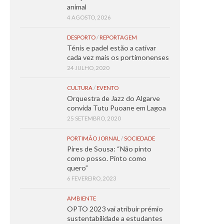
animal
4 AGOSTO, 2026
DESPORTO
/
REPORTAGEM
Ténis e padel estão a cativar
cada vez mais os portimonenses
24 JULHO, 2020
CULTURA
/
EVENTO
Orquestra de Jazz do Algarve
convida Tutu Puoane em Lagoa
25 SETEMBRO, 2020
PORTIMÃO JORNAL
/
SOCIEDADE
Pires de Sousa: “Não pinto
como posso. Pinto como
quero”
6 FEVEREIRO, 2023
AMBIENTE
OPTO 2023 vai atribuir prémio
sustentabilidade a estudantes