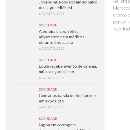
Ao longo
Jovens músicos sobem ao palco
do ‘Lagos MMFest’
Mercado 
6 AGOSTO, 2026
é palco d
pensar n
SOCIEDADE
teve iníc
Albufeira disponibiliza
alojamento para médicos
durante época alta
6 AGOSTO, 2026
SOCIEDADE
Loulé recebe evento de cinema,
música e jornalismo
6 AGOSTO, 2026
SOCIEDADE
Cem anos da vila de Boliqueime
em exposição
6 AGOSTO, 2026
SOCIEDADE
Lagoa em contagem