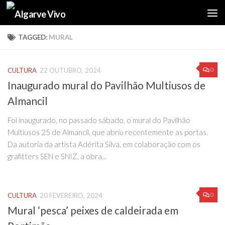
Skip to content
TAGGED:
MURAL
0
CULTURA
22 OUTUBRO, 2024
Inaugurado mural do Pavilhão Multiusos de
Almancil
Foi inaugurado, no passado sábado, o mural do Pavilhão
Multiusos 25 de Almancil, que abriu recentemente as portas.
Da autoria da artista Adérita Silva, em colaboração com os
grafitters SEN e SNIZ, a obra...
0
CULTURA
20 FEVEREIRO, 2024
Mural ‘pesca’ peixes de caldeirada em