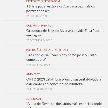
DESPORTO
/
REPORTAGEM
Ténis e padel estão a cativar cada vez mais os
portimonenses
24 JULHO, 2020
CULTURA
/
EVENTO
Orquestra de Jazz do Algarve convida Tutu Puoane
em Lagoa
25 SETEMBRO, 2020
PORTIMÃO JORNAL
/
SOCIEDADE
Pires de Sousa: “Não pinto como posso. Pinto
como quero”
6 FEVEREIRO, 2023
AMBIENTE
OPTO 2023 vai atribuir prémio sustentabilidade a
estudantes do concelho de Albufeira
16 FEVEREIRO, 2023
SOCIEDADE
“A Ilha de Tavira foi dos sítios mais especiais onde