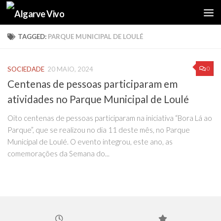
Skip to content
TAGGED:
PARQUE MUNICIPAL DE LOULÉ
0
SOCIEDADE
20 MAIO, 2024
Centenas de pessoas participaram em
atividades no Parque Municipal de Loulé
Oito centenas de pessoas participaram na iniciativa “Bora Lá ao
Parque”, que se realizou no dia 11 deste mês, no Parque
Municipal de Loulé. O evento integrou, este ano, as
comemorações da Semana do...