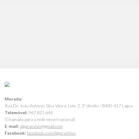
Morada:
Rua Dr. João António Silva Vieira, Lote 3, 3º direito / 8400-417 Lagoa
Telemóvel:
967 823 648
(Chamada para a rede móvel nacional)
E-mail:
algarvevivo@gmail.com
Facebook:
facebook.com/AlgarveVivo