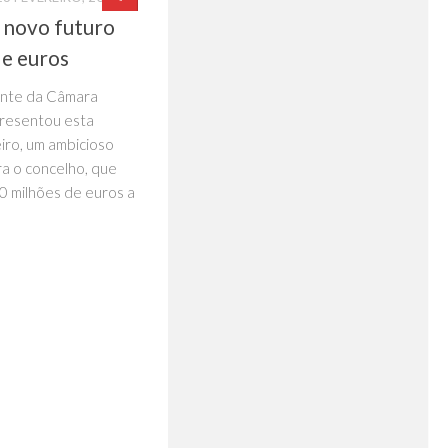
 novo futuro
e euros
ente da Câmara
presentou esta
eiro, um ambicioso
ra o concelho, que
0 milhões de euros a