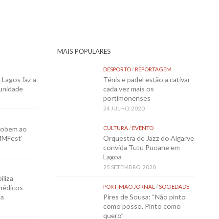
MAIS POPULARES
DESPORTO
/
REPORTAGEM
Lagos faz a
Ténis e padel estão a cativar
munidade
cada vez mais os
portimonenses
24 JULHO, 2020
sobem ao
CULTURA
/
EVENTO
MMFest’
Orquestra de Jazz do Algarve
convida Tutu Puoane em
Lagoa
25 SETEMBRO, 2020
iliza
médicos
PORTIMÃO JORNAL
/
SOCIEDADE
ta
Pires de Sousa: “Não pinto
como posso. Pinto como
quero”