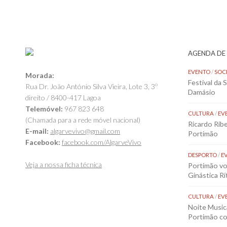
AGENDA DE
EVENTO
/
SOC
Morada:
Festival da 
Rua Dr. João António Silva Vieira, Lote 3, 3º
Damásio
direito / 8400-417 Lagoa
Telemóvel:
967 823 648
CULTURA
/
EV
(Chamada para a rede móvel nacional)
Ricardo Rib
E-mail:
algarvevivo@gmail.com
Portimão
Facebook:
facebook.com/AlgarveVivo
DESPORTO
/
E
Veja a nossa ficha técnica
Portimão vol
Ginástica Rí
CULTURA
/
EV
Noite Music
Portimão co