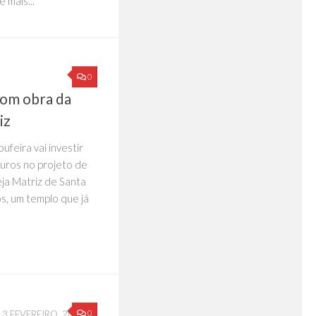
e mais...
0
com obra da
iz
ufeira vai investir
euros no projeto de
eja Matriz de Santa
s, um templo que já
0
13 FEVEREIRO, 2020