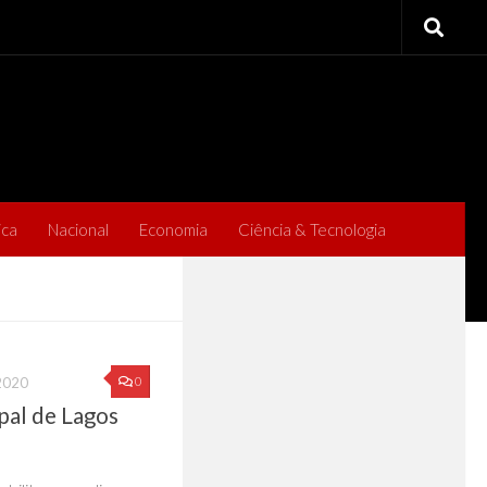
ica
Nacional
Economia
Ciência & Tecnologia
0
2020
pal de Lagos