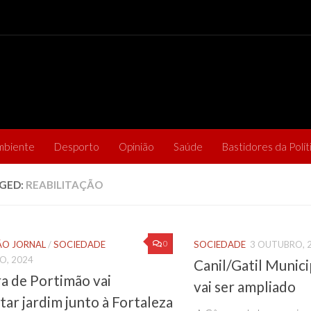
mbiente
Desporto
Opinião
Saúde
Bastidores da Polít
GED:
REABILITAÇÃO
0
O JORNAL
/
SOCIEDADE
SOCIEDADE
3 OUTUBRO, 
O, 2024
Canil/Gatil Munici
a de Portimão vai
vai ser ampliado
itar jardim junto à Fortaleza