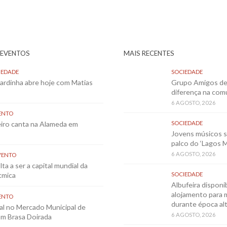
 EVENTOS
MAIS RECENTES
IEDADE
SOCIEDADE
Sardinha abre hoje com Matias
Grupo Amigos de 
diferença na co
6 AGOSTO, 2026
ENTO
eiro canta na Alameda em
SOCIEDADE
Jovens músicos 
palco do ‘Lagos 
6 AGOSTO, 2026
VENTO
ta a ser a capital mundial da
tmica
SOCIEDADE
Albufeira disponib
alojamento para 
ENTO
durante época al
al no Mercado Municipal de
6 AGOSTO, 2026
m Brasa Doirada