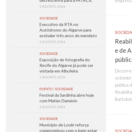
empreita
decrescente para a FATACIL
5 AGOSTO, 2026
SOCIEDADE
Executivo da RTA no
Autódromo do Algarve para
SOCIED
assinalar três anos de mandato
Reabil
5 AGOSTO, 2026
e de A
SOCIEDADE
públic
Exposição de fotografia do
Recife do Algarve já pode ser
Decorrer
visitada em Albufeira
setembro
5 AGOSTO, 2026
pública 
EVENTO
/
SOCIEDADE
Reabilit
Festival da Sardinha abre hoje
Bartolom
com Matias Damásio
4 AGOSTO, 2026
SOCIEDADE
Município de Loulé reforça
compromisso com o bem-estar
SOCIED