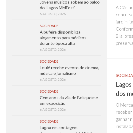
Jovens músicos sobem ao palco
A Câmara
do ‘Lagos MMFest’
concurso
6 AGOSTO, 2026
jardim j
SOCIEDADE
Conforme
Albufeira disponibiliza
Bila, pre
alojamento para médicos
preservar
durante época alta
6 AGOSTO, 2026
SOCIEDADE
Loulé recebe evento de cinema,
música e jornalismo
SOCIED
6 AGOSTO, 2026
Lagos 
SOCIEDADE
dos m
Cem anos da vila de Boliqueime
em exposição
O Merca
6 AGOSTO, 2026
receber 
ganhar n
SOCIEDADE
instalad
Lagoa em contagem