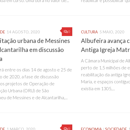
da em curso. Uma obra no valor de...
reabilitar e possibilitar qu
0
ADE
14 AGOSTO, 2020
CULTURA
5 MAIO, 2020
itação urbana de Messines
Albufeira avança 
lcantarilha em discussão
Antiga Igreja Matr
a
A Câmara Municipal de Alb
perto de 1,5 milhões de 
á entre os dias 14 de agosto e 25 de
reabilitação da antiga Igr
 de 2020, a fase de discussão
Maria, e espaços contíguo
dos projetos de Operação de
existia em 1305,...
ação Urbana (ORU) de São
eu de Messines e de Alcantarilha,...
0
ADE
1 MARÇO, 2020
ECONOMIA
/
SOCIEDADE