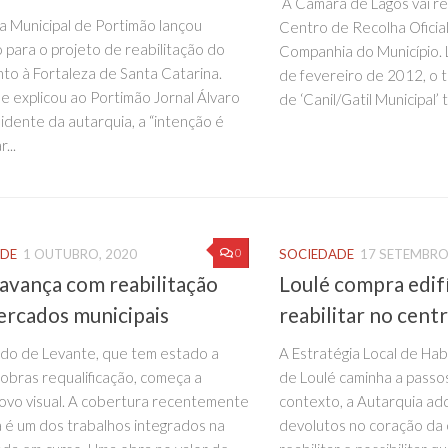
A Câmara de Lagos vai rea
 Municipal de Portimão lançou
Centro de Recolha Oficia
 para o projeto de reabilitação do
Companhia do Município. 
unto à Fortaleza de Santa Catarina.
de fevereiro de 2012, o
 explicou ao Portimão Jornal Álvaro
de ‘Canil/Gatil Municipal’
sidente da autarquia, a “intenção é
...
0
ADE
1 OUTUBRO, 2020
SOCIEDADE
17 SETEMBRO
avança com reabilitação
Loulé compra edifí
ercados municipais
reabilitar no cent
do de Levante, que tem estado a
A Estratégia Local de Ha
obras requalificação, começa a
de Loulé caminha a passos
ovo visual. A cobertura recentemente
contexto, a Autarquia adqu
a é um dos trabalhos integrados na
devolutos no coração da 