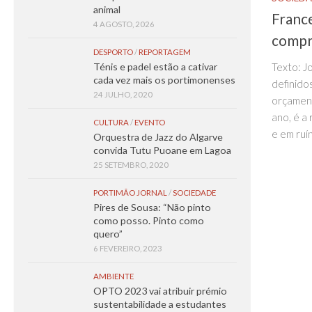
animal
France
4 AGOSTO, 2026
compr
DESPORTO
/
REPORTAGEM
Texto: J
Ténis e padel estão a cativar
cada vez mais os portimonenses
definido
24 JULHO, 2020
orçament
ano, é a
CULTURA
/
EVENTO
e em ruí
Orquestra de Jazz do Algarve
convida Tutu Puoane em Lagoa
25 SETEMBRO, 2020
PORTIMÃO JORNAL
/
SOCIEDADE
Pires de Sousa: “Não pinto
como posso. Pinto como
quero”
6 FEVEREIRO, 2023
AMBIENTE
OPTO 2023 vai atribuir prémio
sustentabilidade a estudantes