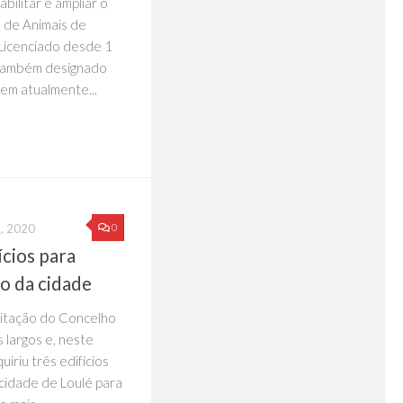
bilitar e ampliar o
l de Animais de
Licenciado desde 1
 também designado
 tem atualmente...
0
, 2020
cios para
ro da cidade
bitação do Concelho
 largos e, neste
iriu três edifícios
cidade de Loulé para