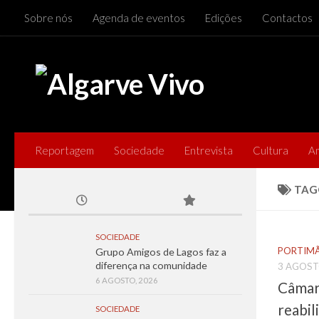
Sobre nós
Agenda de eventos
Edições
Contactos
Skip to content
Reportagem
Sociedade
Entrevista
Cultura
A
TAG
SOCIEDADE
PORTIMÃ
Grupo Amigos de Lagos faz a
diferença na comunidade
3 AGOST
6 AGOSTO, 2026
Câmar
reabil
SOCIEDADE