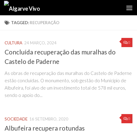
Skip to content
TAGGED:
RECUPERAÇÃO
0
CULTURA
24 MARÇO, 2024
Concluída recuperação das muralhas do
Castelo de Paderne
As obras de recuperação das muralhas do Castelo de Paderne
estão concluídas. O monumento, sob gestão do Município de
Albufeira, foi alvo de um investimento total de 578 mil euros,
sendo o apoio do...
0
SOCIEDADE
16 SETEMBRO, 2020
Albufeira recupera rotundas