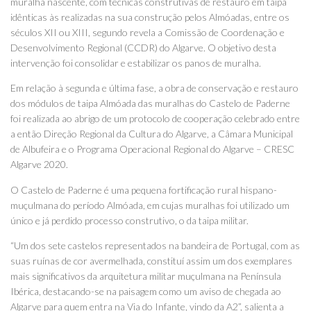
muralha nascente, com técnicas construtivas de restauro em taipa
idênticas às realizadas na sua construção pelos Almóadas, entre os
séculos XII ou XIII, segundo revela a Comissão de Coordenação e
Desenvolvimento Regional (CCDR) do Algarve. O objetivo desta
intervenção foi consolidar e estabilizar os panos de muralha.
Em relação à segunda e última fase, a obra de conservação e restauro
dos módulos de taipa Almóada das muralhas do Castelo de Paderne
foi realizada ao abrigo de um protocolo de cooperação celebrado entre
a então Direção Regional da Cultura do Algarve, a Câmara Municipal
de Albufeira e o Programa Operacional Regional do Algarve – CRESC
Algarve 2020.
O Castelo de Paderne é uma pequena fortificação rural hispano-
muçulmana do período Almóada, em cujas muralhas foi utilizado um
único e já perdido processo construtivo, o da taipa militar.
“Um dos sete castelos representados na bandeira de Portugal, com as
suas ruínas de cor avermelhada, constituí assim um dos exemplares
mais significativos da arquitetura militar muçulmana na Península
Ibérica, destacando-se na paisagem como um aviso de chegada ao
Algarve para quem entra na Via do Infante, vindo da A2”, salienta a