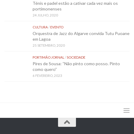
Ténis e padel estão a cativar cada vez mais os
portimonenses
24 JULHO, 2020
CULTURA
/
EVENTO
Orquestra de Jazz do Algarve convida Tutu Puoane
em Lagoa
25 SETEMBRO, 2020
PORTIMÃO JORNAL
/
SOCIEDADE
Pires de Sousa: “Não pinto como posso. Pinto
como quero”
6 FEVEREIRO, 2023