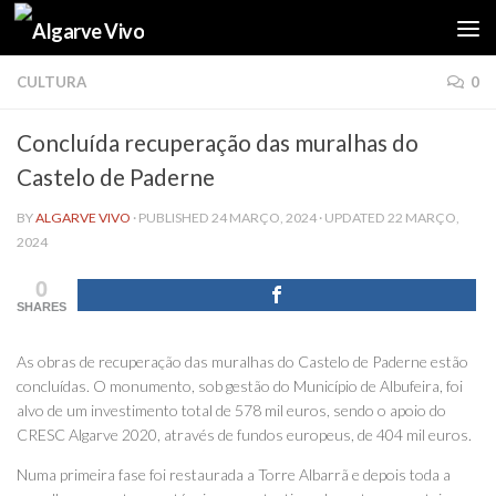
Skip to content
CULTURA
0
Concluída recuperação das muralhas do
Castelo de Paderne
BY
ALGARVE VIVO
· PUBLISHED
24 MARÇO, 2024
· UPDATED
22 MARÇO,
2024
0
SHARES
As obras de recuperação das muralhas do Castelo de Paderne estão
concluídas. O monumento, sob gestão do Município de Albufeira, foi
alvo de um investimento total de 578 mil euros, sendo o apoio do
CRESC Algarve 2020, através de fundos europeus, de 404 mil euros.
Numa primeira fase foi restaurada a Torre Albarrã e depois toda a