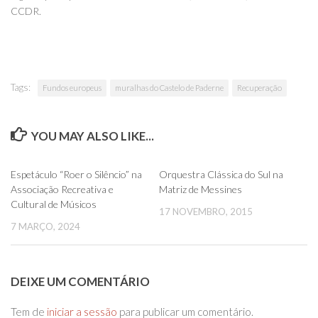
CCDR.
Tags:
Fundos europeus
muralhas do Castelo de Paderne
Recuperação
YOU MAY ALSO LIKE...
0
0
Espetáculo “Roer o Silêncio” na
Orquestra Clássica do Sul na
Associação Recreativa e
Matriz de Messines
Cultural de Músicos
17 NOVEMBRO, 2015
7 MARÇO, 2024
DEIXE UM COMENTÁRIO
Tem de
iniciar a sessão
para publicar um comentário.