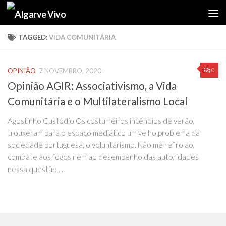
Skip to content
TAGGED:
VIDA COMUNITÁRIA
0
OPINIÃO
7 NOVEMBRO, 2020
Opinião AGIR: Associativismo, a Vida
Comunitária e o Multilateralismo Local
Agostinho Custódio Os costumeiros incêndios de verão
trouxeram para o espaço mediático um velho problema da
sociedade portuguesa, o voluntarismo. Não me refiro ao
combate aos fogos nem ao desempenho das autoridades
nessa questão,...