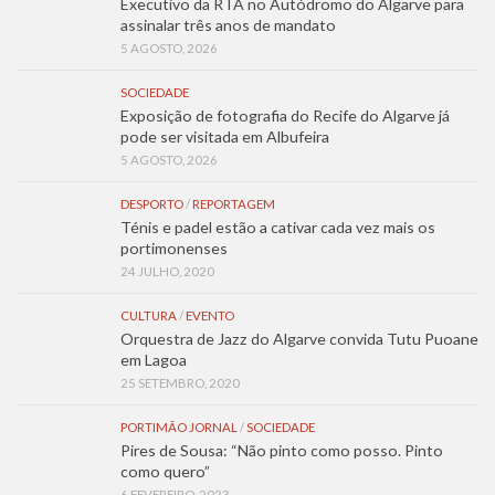
Executivo da RTA no Autódromo do Algarve para
assinalar três anos de mandato
5 AGOSTO, 2026
SOCIEDADE
Exposição de fotografia do Recife do Algarve já
pode ser visitada em Albufeira
5 AGOSTO, 2026
DESPORTO
/
REPORTAGEM
Ténis e padel estão a cativar cada vez mais os
portimonenses
24 JULHO, 2020
CULTURA
/
EVENTO
Orquestra de Jazz do Algarve convida Tutu Puoane
em Lagoa
25 SETEMBRO, 2020
PORTIMÃO JORNAL
/
SOCIEDADE
Pires de Sousa: “Não pinto como posso. Pinto
como quero”
6 FEVEREIRO, 2023