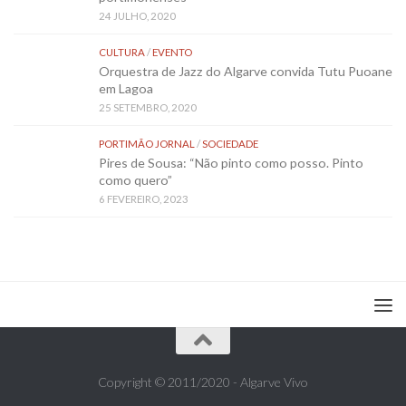
24 JULHO, 2020
CULTURA
/
EVENTO
Orquestra de Jazz do Algarve convida Tutu Puoane
em Lagoa
25 SETEMBRO, 2020
PORTIMÃO JORNAL
/
SOCIEDADE
Pires de Sousa: “Não pinto como posso. Pinto
como quero”
6 FEVEREIRO, 2023
Copyright © 2011/2020 - Algarve Vivo