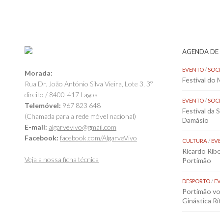
AGENDA DE
EVENTO
/
SOC
Morada:
Festival do
Rua Dr. João António Silva Vieira, Lote 3, 3º
direito / 8400-417 Lagoa
EVENTO
/
SOC
Telemóvel:
967 823 648
Festival da 
(Chamada para a rede móvel nacional)
Damásio
E-mail:
algarvevivo@gmail.com
Facebook:
facebook.com/AlgarveVivo
CULTURA
/
EV
Ricardo Rib
Veja a nossa ficha técnica
Portimão
DESPORTO
/
E
Portimão vol
Ginástica Rí