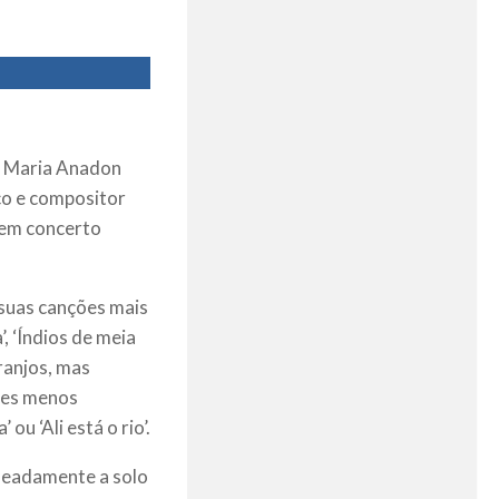
 e Maria Anadon
co e compositor
 em concerto
 suas canções mais
 ‘Índios de meia
ranjos, mas
ões menos
u ‘Ali está o rio’.
meadamente a solo