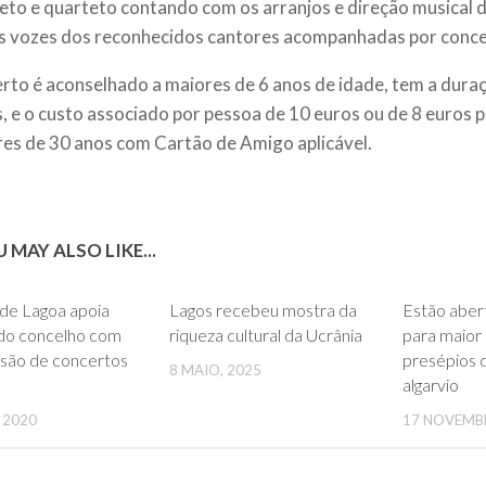
eto e quarteto contando com os arranjos e direção musical 
s vozes dos reconhecidos cantores acompanhadas por conce
rto é aconselhado a maiores de 6 anos de idade, tem a duraç
, e o custo associado por pessoa de 10 euros ou de 8 euros 
es de 30 anos com Cartão de Amigo aplicável.
 MAY ALSO LIKE...
0
0
de Lagoa apoia
Lagos recebeu mostra da
Estão abert
 do concelho com
riqueza cultural da Ucrânia
para maior 
ssão de concertos
presépios d
8 MAIO, 2025
algarvio
, 2020
17 NOVEMB