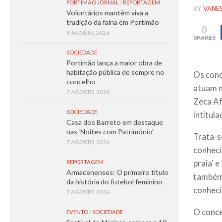
PORTIMÃO JORNAL
/
REPORTAGEM
BY
VANE
Voluntários mantêm viva a
tradição da faina em Portimão
0
8 AGOSTO, 2026
SHARES
SOCIEDADE
Portimão lança a maior obra de
habitação pública de sempre no
Os conc
concelho
atuam n
7 AGOSTO, 2026
Zeca Af
SOCIEDADE
intitula
Casa dos Barreto em destaque
nas ‘Noites com Património’
Trata-s
7 AGOSTO, 2026
conheci
praia’ 
REPORTAGEM
Armacenenses: O primeiro título
também 
da história do futebol feminino
conhecid
7 AGOSTO, 2026
O conce
EVENTO
/
SOCIEDADE