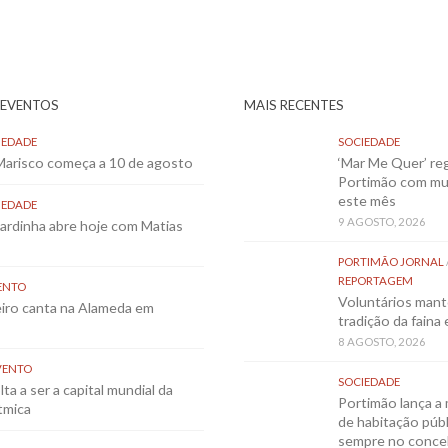
 EVENTOS
MAIS RECENTES
IEDADE
SOCIEDADE
 Marisco começa a 10 de agosto
‘Mar Me Quer’ re
Portimão com mu
este mês
IEDADE
9 AGOSTO, 2026
Sardinha abre hoje com Matias
PORTIMÃO JORNAL
REPORTAGEM
ENTO
Voluntários mant
eiro canta na Alameda em
tradição da faina
8 AGOSTO, 2026
VENTO
SOCIEDADE
ta a ser a capital mundial da
Portimão lança a 
tmica
de habitação públ
sempre no conce