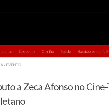
mbiente
Desporto
Opinião
Saúde
Bastidores da Polít
RA
/
EVENTO
buto a Zeca Afonso no Cine-
letano