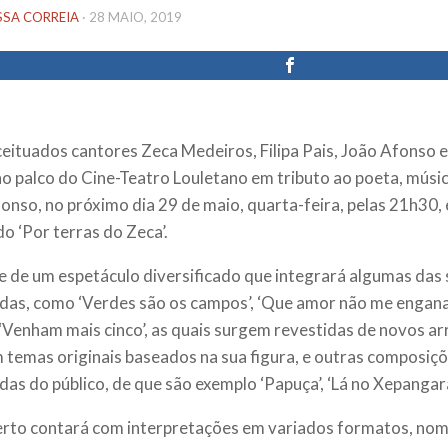
SSA CORREIA
·
28 MAIO, 2019
eituados cantores Zeca Medeiros, Filipa Pais, João Afonso
o palco do Cine-Teatro Louletano em tributo ao poeta, músi
onso, no próximo dia 29 de maio, quarta-feira, pelas 21h30,
do ‘Por terras do Zeca’.
e de um espetáculo diversificado que integrará algumas das
das, como ‘Verdes são os campos’, ‘Que amor não me engana’,
e ‘Venham mais cinco’, as quais surgem revestidas de novos ar
temas originais baseados na sua figura, e outras composiç
as do público, de que são exemplo ‘Papuça’, ‘Lá no Xepangara’ o
rto contará com interpretações em variados formatos, no