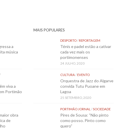
MAIS POPULARES
DESPORTO
/
REPORTAGEM
gressa a
Ténis e padel estão a cativar
ita música
cada vez mais os
portimonenses
24 JULHO, 2020
/
CULTURA
/
EVENTO
Orquestra de Jazz do Algarve
êm viva a
convida Tutu Puoane em
 em Portimão
Lagoa
25 SETEMBRO, 2020
PORTIMÃO JORNAL
/
SOCIEDADE
maior obra
Pires de Sousa: “Não pinto
ica de
como posso. Pinto como
lho
quero”