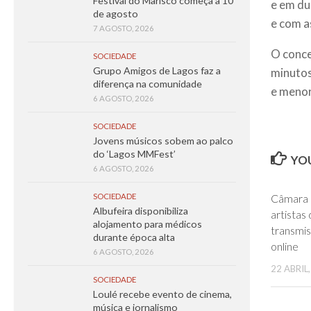
Festival do Marisco começa a 10
e em du
de agosto
e com a
7 AGOSTO, 2026
O conce
SOCIEDADE
Grupo Amigos de Lagos faz a
minutos
diferença na comunidade
e menor
6 AGOSTO, 2026
SOCIEDADE
Jovens músicos sobem ao palco
do ‘Lagos MMFest’
YOU
6 AGOSTO, 2026
Câmara 
SOCIEDADE
Albufeira disponibiliza
artistas
alojamento para médicos
transmi
durante época alta
online
6 AGOSTO, 2026
22 ABRIL
SOCIEDADE
Loulé recebe evento de cinema,
música e jornalismo