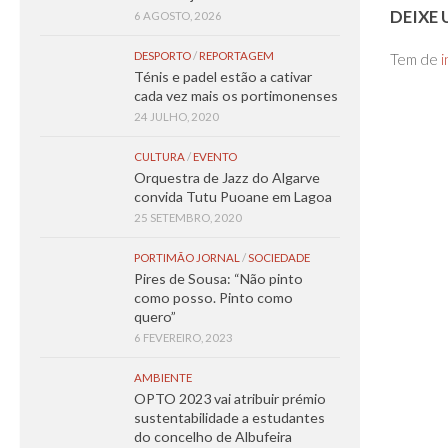
DEIXE
6 AGOSTO, 2026
DESPORTO
/
REPORTAGEM
Tem de
i
Ténis e padel estão a cativar
cada vez mais os portimonenses
24 JULHO, 2020
CULTURA
/
EVENTO
Orquestra de Jazz do Algarve
convida Tutu Puoane em Lagoa
25 SETEMBRO, 2020
PORTIMÃO JORNAL
/
SOCIEDADE
Pires de Sousa: “Não pinto
como posso. Pinto como
quero”
6 FEVEREIRO, 2023
AMBIENTE
OPTO 2023 vai atribuir prémio
sustentabilidade a estudantes
do concelho de Albufeira