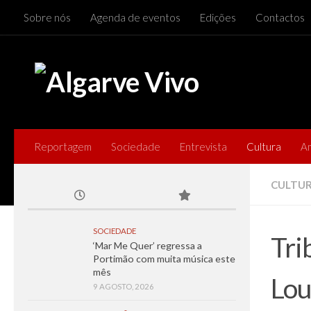
Sobre nós
Agenda de eventos
Edições
Contactos
Skip to content
Reportagem
Sociedade
Entrevista
Cultura
A
CULTU
SOCIEDADE
Tri
‘Mar Me Quer’ regressa a
Portimão com muita música este
mês
Lou
9 AGOSTO, 2026