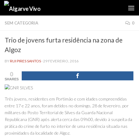
Skip to content
SEM CATEGORIA
0
Trio de jovens furta residência na zona de
Algoz
BY
RUI PIRES SANTOS
·
29 FEVEREIRO, 2016
0
SHARES
Três jovens, residentes em Portimão e com idades compreendidas
entre 17 e 22 anos, foram detidos no domingo, 28 de fevereiro, por
militares do Posto Territorial de Silves da Guarda Nacional
Republicana (GNR) após alerta cerca das 09h00, devido à suspeita da
prática do crime de furto no interior de uma residência situada nas
proximidades da localidade de Algoz.