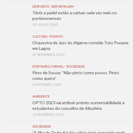
DESPORTO
/
REPORTAGEM
Ténis e padel estão a cativar cada vez mais os
portimonenses
24 JULHO, 2020
CULTURA
/
EVENTO
Orquestra de Jazz do Algarve convida Tutu Puoane
em Lagoa
25 SETEMBRO, 2020
PORTIMÃO JORNAL
/
SOCIEDADE
Pires de Sousa: “Não pinto como posso. Pinto
como quero”
6 FEVEREIRO, 2023
AMBIENTE
OPTO 2023 vai atribuir prémio sustentabilidade a
estudantes do concelho de Albufeira
16 FEVEREIRO, 2023
SOCIEDADE
“A Ilha de Tavira foi dos sítios mais especiais onde