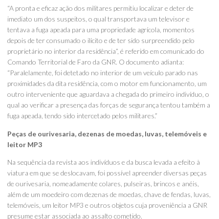
“A pronta e eficaz ação dos militares permitiu localizar e deter de
imediato um dos suspeitos, o qual transportava um televisor e
tentava a fuga apeada para uma propriedade agrícola, momentos
depois de ter consumado o ilícito e de ter sido surpreendido pelo
proprietário no interior da residência”, é referido em comunicado do
Comando Territorial de Faro da GNR. O documento adianta:
“Paralelamente, foi detetado no interior de um veículo parado nas
proximidades da dita residência, com o motor em funcionamento, um
outro interveniente que aguardava a chegada do primeiro indivíduo, o
qual ao verificar a presença das forças de segurança tentou também a
fuga apeada, tendo sido intercetado pelos militares.”
Peças de ourivesaria, dezenas de moedas, luvas, telemóveis e
leitor MP3
Na sequência da revista aos indivíduos e da busca levada a efeito à
viatura em que se deslocavam, foi possível apreender diversas peças
de ourivesaria, nomeadamente colares, pulseiras, brincos e anéis,
além de um moedeiro com dezenas de moedas, chave de fendas, luvas,
telemóveis, um leitor MP3 e outros objetos cuja proveniência a GNR
presume estar associada ao assalto cometido.