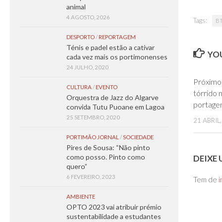
animal
4 AGOSTO, 2026
Tags:
B
DESPORTO
/
REPORTAGEM
Ténis e padel estão a cativar
YOU
cada vez mais os portimonenses
24 JULHO, 2020
Próximo
CULTURA
/
EVENTO
tórrido 
Orquestra de Jazz do Algarve
portage
convida Tutu Puoane em Lagoa
25 SETEMBRO, 2020
21 ABRIL
PORTIMÃO JORNAL
/
SOCIEDADE
Pires de Sousa: “Não pinto
como posso. Pinto como
DEIXE
quero”
6 FEVEREIRO, 2023
Tem de
i
AMBIENTE
OPTO 2023 vai atribuir prémio
sustentabilidade a estudantes