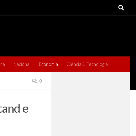
ica
Nacional
Economia
Ciência & Tecnologia
0
tand e