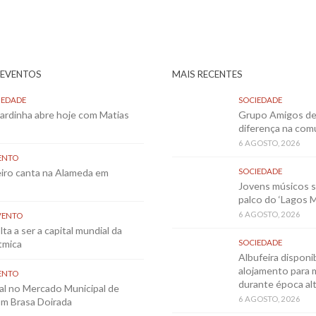
 EVENTOS
MAIS RECENTES
IEDADE
SOCIEDADE
Sardinha abre hoje com Matias
Grupo Amigos de 
diferença na co
6 AGOSTO, 2026
ENTO
eiro canta na Alameda em
SOCIEDADE
Jovens músicos 
palco do ‘Lagos 
6 AGOSTO, 2026
VENTO
ta a ser a capital mundial da
tmica
SOCIEDADE
Albufeira disponib
alojamento para 
ENTO
durante época al
al no Mercado Municipal de
6 AGOSTO, 2026
m Brasa Doirada