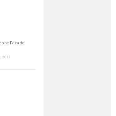
0
colhe Feira do
, 2017