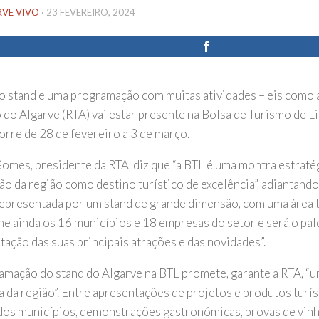
RVE VIVO
·
23 FEVEREIRO, 2024
 stand e uma programação com muitas atividades – eis como 
 do Algarve (RTA) vai estar presente na Bolsa de Turismo de L
orre de 28 de fevereiro a 3 de março.
omes, presidente da RTA, diz que “a BTL é uma montra estratég
o da região como destino turístico de excelência”, adiantando
representada por um stand de grande dimensão, com uma área t
ne ainda os 16 municípios e 18 empresas do setor e será o pal
tação das suas principais atrações e das novidades”.
amação do stand do Algarve na BTL promete, garante a RTA, “
a da região”. Entre apresentações de projetos e produtos turís
dos municípios, demonstrações gastronómicas, provas de vin