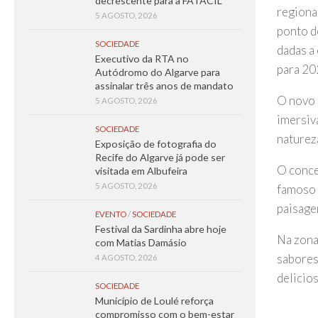
decrescente para a FATACIL
regiona
5 AGOSTO, 2026
ponto d
SOCIEDADE
dadas a
Executivo da RTA no
para 202
Autódromo do Algarve para
assinalar três anos de mandato
O novo 
5 AGOSTO, 2026
imersiv
SOCIEDADE
natureza
Exposição de fotografia do
Recife do Algarve já pode ser
O conce
visitada em Albufeira
5 AGOSTO, 2026
famoso d
paisage
EVENTO
/
SOCIEDADE
Festival da Sardinha abre hoje
Na zona
com Matias Damásio
sabores
4 AGOSTO, 2026
delicios
SOCIEDADE
Município de Loulé reforça
compromisso com o bem-estar