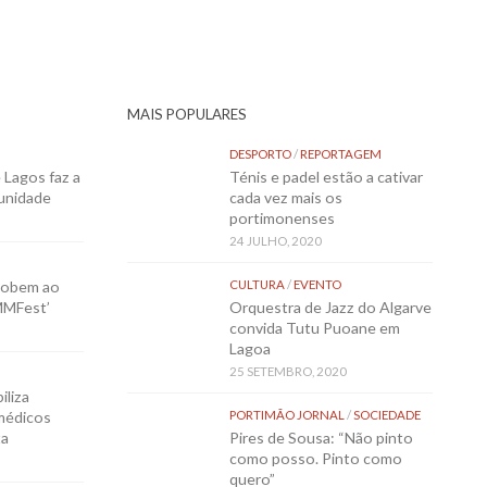
MAIS POPULARES
DESPORTO
/
REPORTAGEM
Lagos faz a
Ténis e padel estão a cativar
munidade
cada vez mais os
portimonenses
24 JULHO, 2020
sobem ao
CULTURA
/
EVENTO
MMFest’
Orquestra de Jazz do Algarve
convida Tutu Puoane em
Lagoa
25 SETEMBRO, 2020
iliza
médicos
PORTIMÃO JORNAL
/
SOCIEDADE
ta
Pires de Sousa: “Não pinto
como posso. Pinto como
quero”