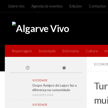
Sobre nós
Agenda de eventos
Edições
Contactos
Skip to content
Reportagem
Sociedade
Entrevista
Cultura
A
ECONO
SOCIEDADE
Tur
Grupo Amigos de Lagos faz a
diferença na comunidade
6 AGOSTO, 2026
mui
SOCIEDADE