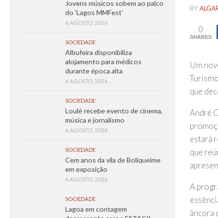
Jovens músicos sobem ao palco
BY
ALGA
do ‘Lagos MMFest’
6 AGOSTO, 2026
0
SHARES
SOCIEDADE
Albufeira disponibiliza
alojamento para médicos
Um novo
durante época alta
Turismo
6 AGOSTO, 2026
que dec
SOCIEDADE
Loulé recebe evento de cinema,
André G
música e jornalismo
promoçã
6 AGOSTO, 2026
estará 
SOCIEDADE
que reú
Cem anos da vila de Boliqueime
apresen
em exposição
6 AGOSTO, 2026
A progr
essênci
SOCIEDADE
Lagoa em contagem
âncora 