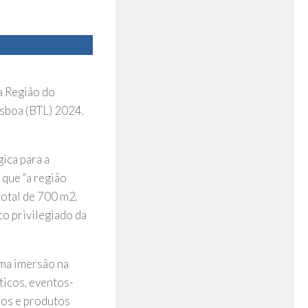
a Região do
isboa (BTL) 2024,
ica para a
 que “a região
otal de 700 m2,
co privilegiado da
uma imersão na
ticos, eventos-
hos e produtos