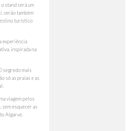
 o stand será um
Aí, serão também
estino turístico
a experiência
tiva, inspirada na
O segredo mais
o só as praias e as
l.
uma viagem pelos
s, sem esquecer as
do Algarve.