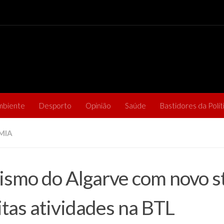
mbiente
Desporto
Opinião
Saúde
Bastidores da Polít
MIA
ismo do Algarve com novo s
tas atividades na BTL