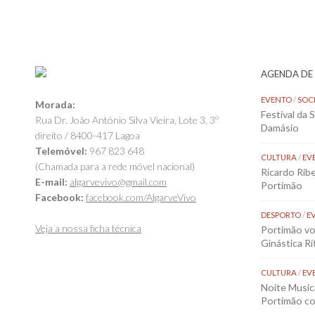
AGENDA DE
EVENTO
/
SOC
Morada:
Festival da 
Rua Dr. João António Silva Vieira, Lote 3, 3º
Damásio
direito / 8400-417 Lagoa
Telemóvel:
967 823 648
CULTURA
/
EV
(Chamada para a rede móvel nacional)
Ricardo Rib
E-mail:
algarvevivo@gmail.com
Portimão
Facebook:
facebook.com/AlgarveVivo
DESPORTO
/
E
Veja a nossa ficha técnica
Portimão vol
Ginástica Rí
CULTURA
/
EV
Noite Music
Portimão co