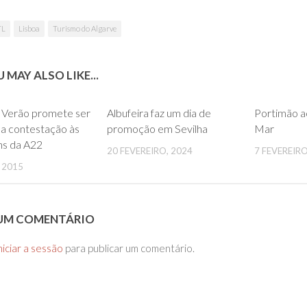
TL
Lisboa
Turismo do Algarve
 MAY ALSO LIKE...
0
0
 Verão promete ser
Albufeira faz um dia de
Portimão a
na contestação às
promoção em Sevilha
Mar
ns da A22
20 FEVEREIRO, 2024
7 FEVEREIRO
, 2015
 UM COMENTÁRIO
niciar a sessão
para publicar um comentário.