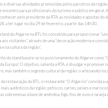
is e diversas atividades promovidas pelos parceiros da região,
e encontro para profissionais do turismo e público em geral. 
 conhecer, pelo presidente da RTA, as novidades e apostas do d
4, a ter lugar no dia 29 de fevereiro, a partir das 14h30.
stand do Algarve na BTL foi concebido para proporcionar “um
a aos visitantes”, através de uma “decoração moderna e convida
 e na cultura da região”.
ito do stand baseia-se no posicionamento do Algarve como “
a Europa”. O objetivo, salienta a RTA, é divulgar e promover nã
ns, mas também o segredo cultural da região: o artesanato loca
 da restauração da BTL, o restaurante “O Algarvio” convida a 
 mais autênticos da região: petiscos, carnes, peixes e marisco
as sobremesas à base de amêndoa, figo, fios de ovos e laranja 