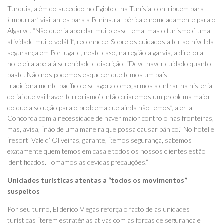
Turquia, além do sucedido no Egipto e na Tunísia, contribuem para
‘empurrar’ visitantes para a Península Ibérica e nomeadamente para o
Algarve. “Não queria abordar muito esse tema, mas o turismo é uma
atividade muito volátil”, reconhece. Sobre os cuidados a ter ao nível da
segurança em Portugal e, neste caso, na região algarvia, a diretora
hoteleira apela à serenidade e discrição. “Deve haver cuidado quanto
baste. Não nos podemos esquecer que temos um país
tradicionalmente pacífico e se agora começarmos a entrar na histeria
do ‘ai que vai haver terrorismo’, então criaremos um problema maior
do que a solução para o problema que ainda não temos”, alerta.
Concorda com a necessidade de haver maior controlo nas fronteiras,
mas, avisa, “não de uma maneira que possa causar pânico.” No hotel e
‘resort’ Vale d’ Oliveiras, garante, “temos segurança, sabemos
exatamente quem temos em casa e todos os nossos clientes estão
identificados. Tomamos as devidas precauções.”
Unidades turísticas atentas a “todos os movimentos”
suspeitos
Por seu turno, Elidérico Viegas reforça o facto de as unidades
turísticas “terem estratégias ativas com as forças de segurança e