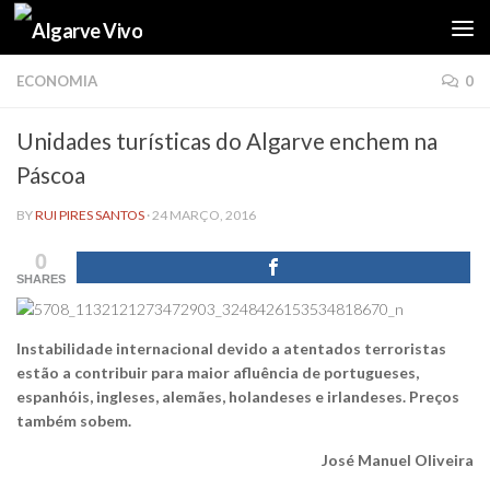
Skip to content
ECONOMIA
0
Unidades turísticas do Algarve enchem na
Páscoa
BY
RUI PIRES SANTOS
·
24 MARÇO, 2016
0
SHARES
Instabilidade internacional devido a atentados terroristas
estão a contribuir para maior afluência de portugueses,
espanhóis, ingleses, alemães, holandeses e irlandeses. Preços
também sobem.
José Manuel Oliveira