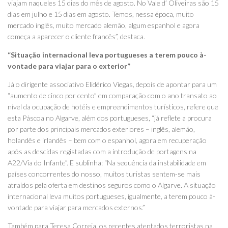
viajam naqueles 15 dias do mês de agosto. No Vale d’ Oliveiras são 15
dias em julho e 15 dias em agosto. Temos, nessa época, muito
mercado inglês, muito mercado alemão, algum espanhol e agora
começa a aparecer o cliente francês”, destaca.
“Situação internacional leva portugueses a terem pouco à-
vontade para viajar para o exterior”
Já o dirigente associativo Elidérico Viegas, depois de apontar para um
“aumento de cinco por cento” em comparação com o ano transato ao
nível da ocupação de hotéis e empreendimentos turísticos, refere que
esta Páscoa no Algarve, além dos portugueses, “já reflete a procura
por parte dos principais mercados exteriores – inglês, alemão,
holandês e irlandês – bem com o espanhol, agora em recuperação
após as descidas registadas com a introdução de portagens na
A22/Via do Infante”. E sublinha: “Na sequência da instabilidade em
países concorrentes do nosso, muitos turistas sentem-se mais
atraídos pela oferta em destinos seguros como o Algarve. A situação
internacional leva muitos portugueses, igualmente, a terem pouco à-
vontade para viajar para mercados externos.”
Também para Teresa Correia, os recentes atentados terroristas na