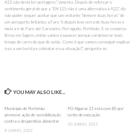
A22 não devia ter portagens”, lamenta. Depois de reforçar o
sentimento geral de que a “EN 125 não é uma alternativa à A22”, diz
não poder sequer aceitar que um visitante “demore duas horas” de
um aeroporto britânico a Faro “e depois leve cerca de duas horas e
meia a ir de Faro até Carvoeiro, Ferragudo, Portimão. E se comprou
férias em Sagres, então vamos esquecer porque vai demorar mais
tempo de carro do que de avião. Como é que vamos conseguir explicar
isso a um turista e colmatar essa situação?”, pergunta-se.
YOU MAY ALSO LIKE...
0
0
Município de Portimão
PO Algarve 21 está com 85 por
promove ação de sensibilização
cento de execução
contra o desperdício alimentar
30 JUNHO, 2015
8 JUNHO, 2023