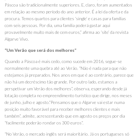
Páscoa são tradicionalmente superiores. E, claro, foram aumentados
em relação ao mesmo período do ano anterior. É a lei da oferta e da
procura. Temos quartos para clientes ‘single’ e casas para famílias
com seis pessoas. Por dia, uma família poderá gastar aqui
provavelmente muito mais de cem euros,” afirma ao ‘site’ da revista
Algarve Vivo.
“Um Verão que será dos melhores”
Quando a Páscoa é mais cedo, como sucede em 2016, segue-se
normalmente uma quebra até ao Verão. “Não é nada para que não
estejamos já preparados. Nos anos em que é ao contrário, parece que
não há um decréscimo tão grande. Por outro lado, estamos a
perspetivar um Verão dos melhores”, observa, esperando desde já
lotação completa no empreendimento turístico que dirige, nos meses
de junho, julho e agosto.“Pensamos que o Algarve vai estar numa
posição muito favorável para receber melhores clientes e mais
também”, admite, acrescentando que em agosto os preços por dia
“facilmente poderão rondar os 300 euros”.
“No Verão, o mercado inglês será maioritário. Já os portugueses só