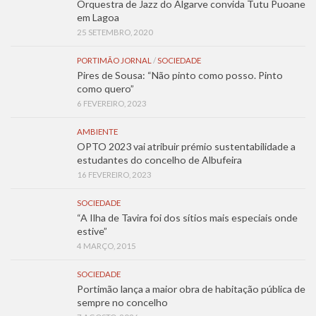
Orquestra de Jazz do Algarve convida Tutu Puoane
em Lagoa
25 SETEMBRO, 2020
PORTIMÃO JORNAL
/
SOCIEDADE
Pires de Sousa: “Não pinto como posso. Pinto
como quero”
6 FEVEREIRO, 2023
AMBIENTE
OPTO 2023 vai atribuir prémio sustentabilidade a
estudantes do concelho de Albufeira
16 FEVEREIRO, 2023
SOCIEDADE
“A Ilha de Tavira foi dos sítios mais especiais onde
estive”
4 MARÇO, 2015
SOCIEDADE
Portimão lança a maior obra de habitação pública de
sempre no concelho