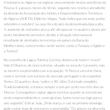
A hotelaria no Algarve vai registar uma enchente nestas mini férias da
Páscoa. E a poucos meses do Verão, segundo nos revela o presidente
da direção da Associação dos Hotéis e Empreendimentos Turísticos
do Algarve (AHETA), Elidérico Viegas, “tudo indica que em maio, junho,
setembro e outubro”, ou seja, fora do pico da denominada época alta,
“o aumento de visitantes possa até ultrapassar os quatro e pouco por
cento inicialmente previstos, devido à situação internacional
resultante de atentados terroristas em países da Bacia do
Mediterrâneo, concorrentes neste sector, como a Turquia, o Egipto e
a Tunísia.”
No concelho de Lagoa, Patrícia Correia, diretora do hotel e ‘resort’
Vale d’Oliveiras, de cinco estrelas, situado na zona do Carvoeiro, não
se mostra surpreendida com a ocupação: “A Páscoa vai estar cheia,
como é normal, com turistas do mercado português e do espanhol.
Temos 22 quartos, duas ‘suites’, e 80 ‘villas’. Está tudo completo.
Tradicionalmente, estamos sempre a cem por cento nos três dias da
Páscoa. Conseguimos captar alguns turistas quando se encontram
neste empreendimento e, como gostam, fazem reservas logo para o
ano seguinte.” Entrar, hoje, 24 de março, e sair no próximo domingo,
pode custar mais de cem euros a uma família. “Os preços na altura da