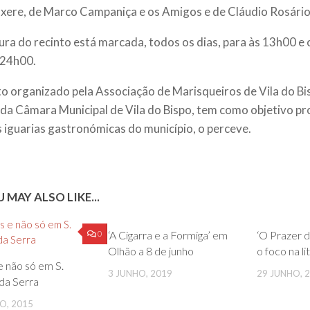
xere, de Marco Campaniça e os Amigos e de Cláudio Rosário
ura do recinto está marcada, todos os dias, para às 13h00 e
 24h00.
o organizado pela Associação de Marisqueiros de Vila do Bi
 da Câmara Municipal de Vila do Bispo, tem como objetivo 
 iguarias gastronómicas do município, o perceve.
 MAY ALSO LIKE...
0
0
‘A Cigarra e a Formiga’ em
‘O Prazer d
Olhão a 8 de junho
o foco na li
e não só em S.
3 JUNHO, 2019
29 JUNHO, 
da Serra
O, 2015