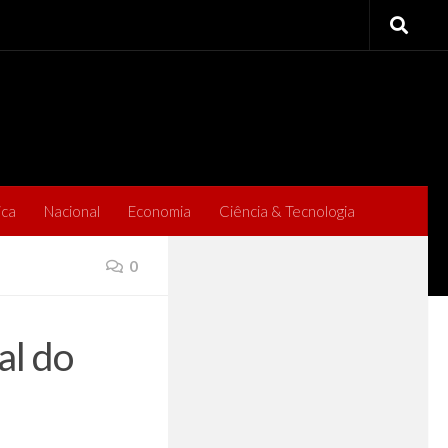
ica
Nacional
Economia
Ciência & Tecnologia
0
al do