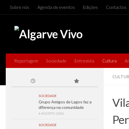
Sobre nós
Agenda de eventos
Edições
Contactos
Skip to content
Reportagem
Sociedade
Entrevista
Cultura
A
CULTU
SOCIEDADE
Vil
Grupo Amigos de Lagos faz a
diferença na comunidade
6 AGOSTO, 2026
Per
SOCIEDADE