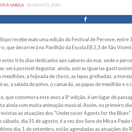
OFIA VARELA
·
26 AGOSTO, 2019
 Bispo recebe mais uma edição do Festival de Perceve, entre 
o, que decorrerá no Pavilhão da Escola EB 2,3 de São Vicent
 estes três dias dedicados aos sabores do mar, onde o perce
e, será possível degustar, ainda, outras iguarias gastronóm
 mexilhões, a feijoada de choco, as lapas grelhadas, a moreia 
iras, a salada de polvo, o camarão, as papas de mexilhão e o c
o, que comemora este anos a 8ª edição, é um lugar de passa
ta ainda com muita animação musical. Assim, no primeiro dia
revistas as atuações dos “Undercover Agents for the Blues
No sábado, dia 31 de agosto, é a vez dos Sons do Mira e Paul
último dia, 1 de setembro, estão agendadas as atuações do R