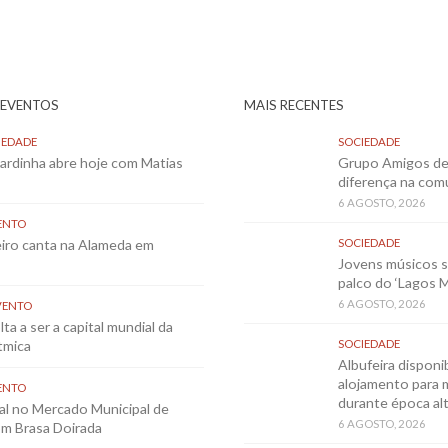
 EVENTOS
MAIS RECENTES
IEDADE
SOCIEDADE
Sardinha abre hoje com Matias
Grupo Amigos de 
diferença na co
6 AGOSTO, 2026
ENTO
eiro canta na Alameda em
SOCIEDADE
Jovens músicos 
palco do ‘Lagos 
6 AGOSTO, 2026
VENTO
ta a ser a capital mundial da
tmica
SOCIEDADE
Albufeira disponib
alojamento para 
ENTO
durante época al
al no Mercado Municipal de
6 AGOSTO, 2026
m Brasa Doirada