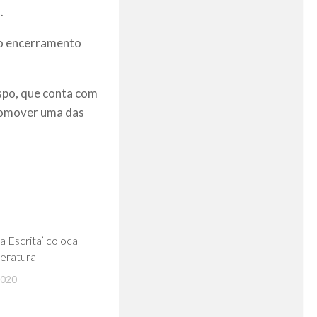
.
 o encerramento
spo, que conta com
promover uma das
0
a Escrita’ coloca
teratura
2020