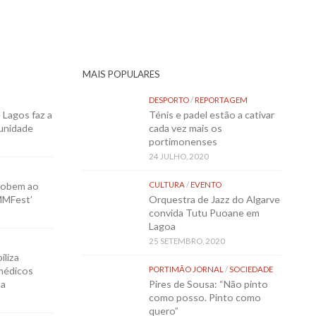
MAIS POPULARES
DESPORTO
/
REPORTAGEM
Lagos faz a
Ténis e padel estão a cativar
munidade
cada vez mais os
portimonenses
24 JULHO, 2020
sobem ao
CULTURA
/
EVENTO
MMFest’
Orquestra de Jazz do Algarve
convida Tutu Puoane em
Lagoa
25 SETEMBRO, 2020
iliza
médicos
PORTIMÃO JORNAL
/
SOCIEDADE
ta
Pires de Sousa: “Não pinto
como posso. Pinto como
quero”