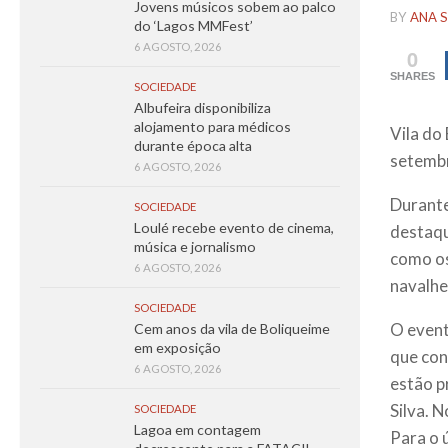
Jovens músicos sobem ao palco
BY
ANA S
do ‘Lagos MMFest’
6 AGOSTO, 2026
0
SHARES
SOCIEDADE
Albufeira disponibiliza
alojamento para médicos
Vila do
durante época alta
setembr
6 AGOSTO, 2026
Durante
SOCIEDADE
Loulé recebe evento de cinema,
destaqu
música e jornalismo
como os
6 AGOSTO, 2026
navalhe
SOCIEDADE
O event
Cem anos da vila de Boliqueime
em exposição
que con
6 AGOSTO, 2026
estão p
Silva. 
SOCIEDADE
Lagoa em contagem
Para o 