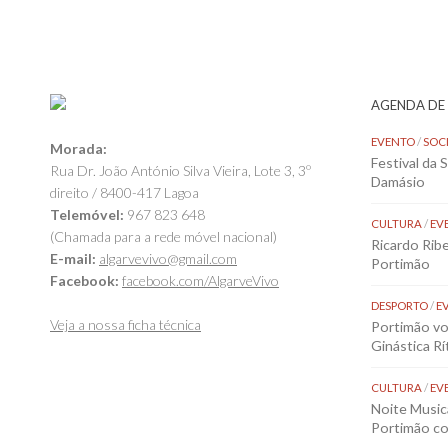
AGENDA DE
EVENTO
/
SOC
Morada:
Festival da 
Rua Dr. João António Silva Vieira, Lote 3, 3º
Damásio
direito / 8400-417 Lagoa
Telemóvel:
967 823 648
CULTURA
/
EV
(Chamada para a rede móvel nacional)
Ricardo Rib
E-mail:
algarvevivo@gmail.com
Portimão
Facebook:
facebook.com/AlgarveVivo
DESPORTO
/
E
Veja a nossa ficha técnica
Portimão vol
Ginástica Rí
CULTURA
/
EV
Noite Music
Portimão co