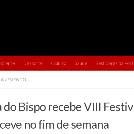
mbiente
Desporto
Opinião
Saúde
Bastidores da Polít
RA
/
EVENTO
a do Bispo recebe VIII Festiv
ceve no fim de semana