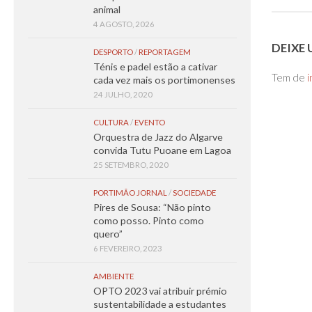
animal
4 AGOSTO, 2026
DEIXE
DESPORTO
/
REPORTAGEM
Ténis e padel estão a cativar
Tem de
i
cada vez mais os portimonenses
24 JULHO, 2020
CULTURA
/
EVENTO
Orquestra de Jazz do Algarve
convida Tutu Puoane em Lagoa
25 SETEMBRO, 2020
PORTIMÃO JORNAL
/
SOCIEDADE
Pires de Sousa: “Não pinto
como posso. Pinto como
quero”
6 FEVEREIRO, 2023
AMBIENTE
OPTO 2023 vai atribuir prémio
sustentabilidade a estudantes