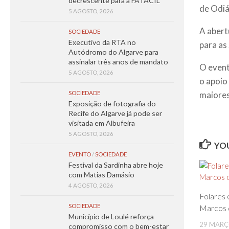
decrescente para a FATACIL
de Odiá
5 AGOSTO, 2026
A abert
SOCIEDADE
Executivo da RTA no
para as
Autódromo do Algarve para
assinalar três anos de mandato
O event
5 AGOSTO, 2026
o apoio
maiores
SOCIEDADE
Exposição de fotografia do
Recife do Algarve já pode ser
visitada em Albufeira
5 AGOSTO, 2026
YOU
EVENTO
/
SOCIEDADE
Festival da Sardinha abre hoje
com Matias Damásio
4 AGOSTO, 2026
Folares 
SOCIEDADE
Marcos 
Município de Loulé reforça
29 MARÇ
compromisso com o bem-estar