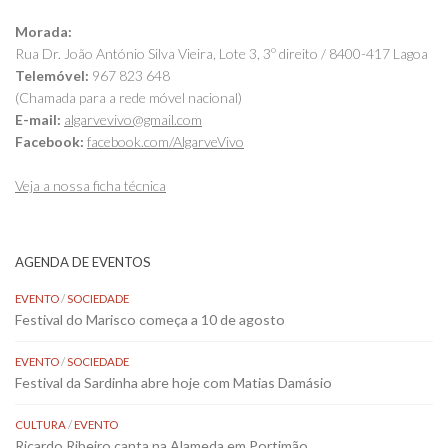
Morada:
Rua Dr. João António Silva Vieira, Lote 3, 3º direito / 8400-417 Lagoa
Telemóvel:
967 823 648
(Chamada para a rede móvel nacional)
E-mail:
algarvevivo@gmail.com
Facebook:
facebook.com/AlgarveVivo
Veja a nossa ficha técnica
AGENDA DE EVENTOS
EVENTO
/
SOCIEDADE
Festival do Marisco começa a 10 de agosto
EVENTO
/
SOCIEDADE
Festival da Sardinha abre hoje com Matias Damásio
CULTURA
/
EVENTO
Ricardo Ribeiro canta na Alameda em Portimão