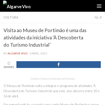
Skip to content
CULTURA
0
Visita ao Museu de Portimão é uma das
atividades da iniciativa ‘À Descoberta
do Turismo Industrial’
BY
ALGARVE VIVO
·
3 ABRIL, 2023
0
SHARES
Créditos: Câmara Municipal de Portimão
O Museu de Portimão volta a integrar o programa de atividades ‘À
Descoberta do Turismo Industrial’, que este, ano, decorre entre 10 e
16 de abril.
Em segunda edição, o evento passa pelo Museu de Portimão e zonas