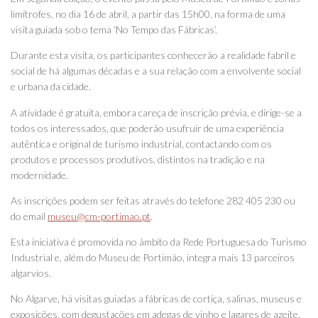
limítrofes, no dia 16 de abril, a partir das 15h00, na forma de uma
visita guiada sob o tema ‘No Tempo das Fábricas’.
Durante esta visita, os participantes conhecerão a realidade fabril e
social de há algumas décadas e a sua relação com a envolvente social
e urbana da cidade.
A atividade é gratuita, embora careça de inscrição prévia, e dirige-se a
todos os interessados, que poderão usufruir de uma experiência
autêntica e original de turismo industrial, contactando com os
produtos e processos produtivos, distintos na tradição e na
modernidade.
As inscrições podem ser feitas através do telefone 282 405 230 ou
do email
museu@cm-portimao.pt
.
Esta iniciativa é promovida no âmbito da Rede Portuguesa do Turismo
Industrial e, além do Museu de Portimão, integra mais 13 parceiros
algarvios.
No Algarve, há visitas guiadas a fábricas de cortiça, salinas, museus e
exposições, com degustações em adegas de vinho e lagares de azeite,