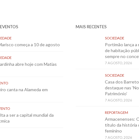
 EVENTOS
MAIS RECENTES
IEDADE
SOCIEDADE
 Marisco começa a 10 de agosto
Portimão lança a 
de habitação públ
sempre no conce
IEDADE
7 AGOSTO, 2026
Sardinha abre hoje com Matias
SOCIEDADE
Casa dos Barret
ENTO
destaque nas ‘No
eiro canta na Alameda em
Património’
7 AGOSTO, 2026
VENTO
REPORTAGEM
ta a ser a capital mundial da
Armacenenses: O
tmica
título da história
feminino
7 AGOSTO, 2026