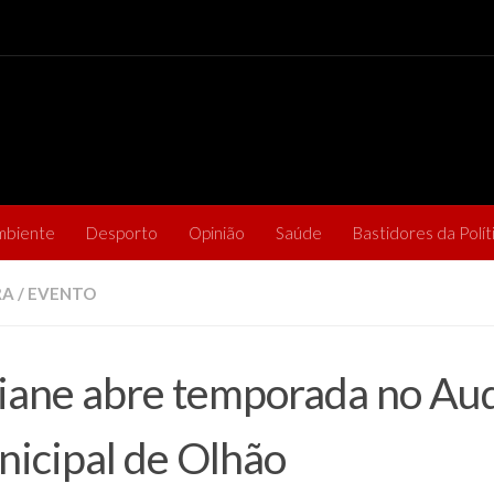
mbiente
Desporto
Opinião
Saúde
Bastidores da Polít
RA
/
EVENTO
iane abre temporada no Aud
icipal de Olhão