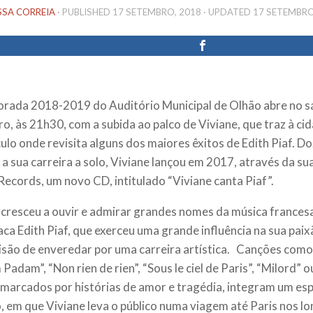
SSA CORREIA
· PUBLISHED
17 SETEMBRO, 2018
· UPDATED
17 SETEMBRO
rada 2018-2019 do Auditório Municipal de Olhão abre no s
o, às 21h30, com a subida ao palco de Viviane, que traz à ci
ulo onde revisita alguns dos maiores êxitos de Edith Piaf.
Do
 a sua carreira a solo, Viviane lançou em 2017, através da su
Records, um novo CD, intitulado “Viviane canta Piaf”.
 cresceu a ouvir e admirar grandes nomes da música francesa
aca Edith Piaf, que exerceu uma grande influência na sua paix
isão de enveredar por uma carreira artística.
Canções como “
Padam”, “Non rien de rien”, “Sous le ciel de Paris”, “Milord” 
 marcados por histórias de amor e tragédia, integram um esp
 em que Viviane leva o público numa viagem até Paris nos l