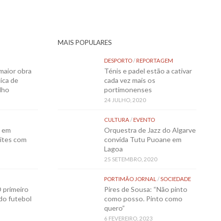
MAIS POPULARES
DESPORTO
/
REPORTAGEM
maior obra
Ténis e padel estão a cativar
ica de
cada vez mais os
lho
portimonenses
24 JULHO, 2020
CULTURA
/
EVENTO
o em
Orquestra de Jazz do Algarve
ites com
convida Tutu Puoane em
Lagoa
25 SETEMBRO, 2020
PORTIMÃO JORNAL
/
SOCIEDADE
 primeiro
Pires de Sousa: “Não pinto
 do futebol
como posso. Pinto como
quero”
6 FEVEREIRO, 2023