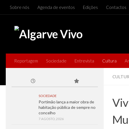
Sobre nós
Agenda de eventos
Edições
Contactos
Skip to content
Reportagem
Sociedade
Entrevista
Cultura
A
CULTU
SOCIEDADE
Viv
Portimão lança a maior obra de
habitação pública de sempre no
concelho
Mun
7 AGOSTO, 2026