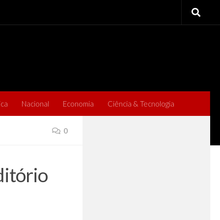
ica
Nacional
Economia
Ciência & Tecnologia
0
itório