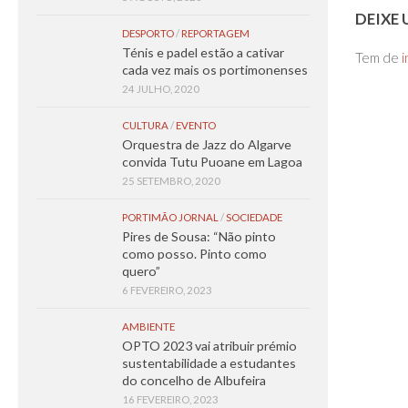
DEIXE
DESPORTO
/
REPORTAGEM
Ténis e padel estão a cativar
Tem de
i
cada vez mais os portimonenses
24 JULHO, 2020
CULTURA
/
EVENTO
Orquestra de Jazz do Algarve
convida Tutu Puoane em Lagoa
25 SETEMBRO, 2020
PORTIMÃO JORNAL
/
SOCIEDADE
Pires de Sousa: “Não pinto
como posso. Pinto como
quero”
6 FEVEREIRO, 2023
AMBIENTE
OPTO 2023 vai atribuir prémio
sustentabilidade a estudantes
do concelho de Albufeira
16 FEVEREIRO, 2023