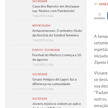
SOCIEDADE
BY
VANE
Casa dos Barreto em destaque
nas ‘Noites com Património’
0
7 AGOSTO, 2026
SHARES
REPORTAGEM
Armacenenses: O primeiro título
da história do futebol feminino
A tempo
7 AGOSTO, 2026
setembr
espetác
EVENTO
/
SOCIEDADE
Festival do Marisco começa a 10
iniciado
de agosto
Zipmix 
7 AGOSTO, 2026
Viviane
SOCIEDADE
se dest
Grupo Amigos de Lagos faz a
diferença na comunidade
sua dec
6 AGOSTO, 2026
“Padam 
outros,
SOCIEDADE
Jovens músicos sobem ao palco
emoção,