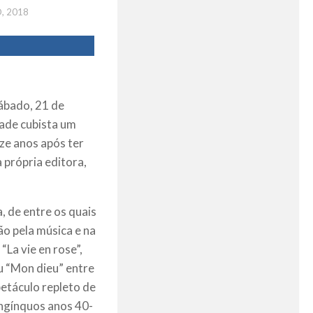
, 2018
ábado, 21 de
dade cubista um
ze anos após ter
a própria editora,
, de entre os quais
ão pela música e na
La vie en rose”,
ou “Mon dieu” entre
etáculo repleto de
ongínquos anos 40-