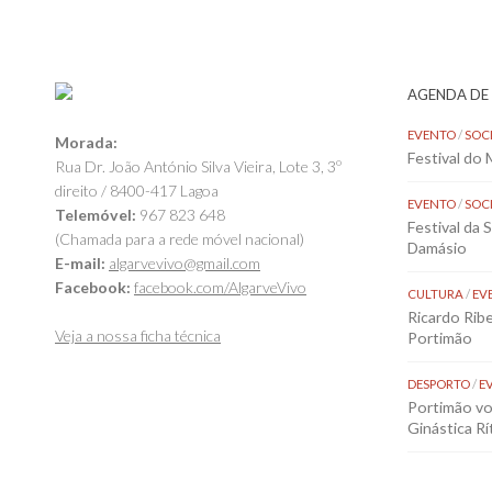
AGENDA DE
EVENTO
/
SOC
Morada:
Festival do
Rua Dr. João António Silva Vieira, Lote 3, 3º
direito / 8400-417 Lagoa
EVENTO
/
SOC
Telemóvel:
967 823 648
Festival da 
(Chamada para a rede móvel nacional)
Damásio
E-mail:
algarvevivo@gmail.com
Facebook:
facebook.com/AlgarveVivo
CULTURA
/
EV
Ricardo Rib
Veja a nossa ficha técnica
Portimão
DESPORTO
/
E
Portimão vol
Ginástica Rí