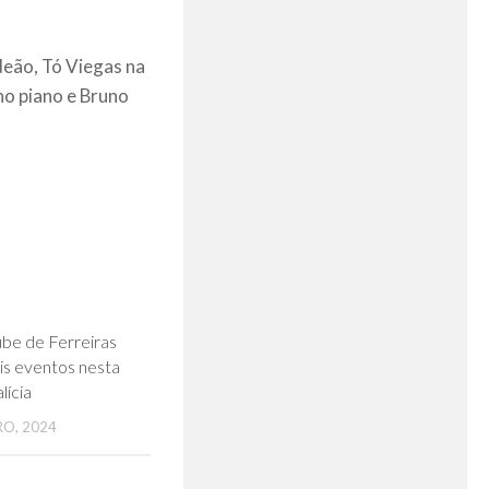
deão, Tó Viegas na
 no piano e Bruno
0
ube de Ferreiras
is eventos nesta
lícia
O, 2024