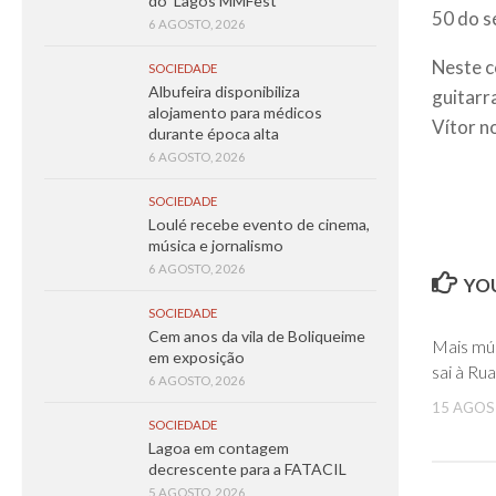
do ‘Lagos MMFest’
50 do s
6 AGOSTO, 2026
Neste c
SOCIEDADE
Albufeira disponibiliza
guitarra
alojamento para médicos
Vítor n
durante época alta
6 AGOSTO, 2026
SOCIEDADE
Loulé recebe evento de cinema,
música e jornalismo
6 AGOSTO, 2026
YOU
SOCIEDADE
Cem anos da vila de Boliqueime
Mais mús
em exposição
sai à Rua
6 AGOSTO, 2026
15 AGOS
SOCIEDADE
Lagoa em contagem
decrescente para a FATACIL
5 AGOSTO, 2026