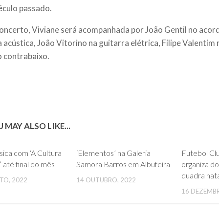
éculo passado.
oncerto, Viviane será acompanhada por João Gentil no acor
 acústica, João Vitorino na guitarra elétrica, Filipe Valentim
o contrabaixo.
 MAY ALSO LIKE...
0
0
ica com ‘A Cultura
‘Elementos’ na Galeria
Futebol Cl
’ até final do mês
Samora Barros em Albufeira
organiza do
quadra nata
TO, 2022
14 OUTUBRO, 2022
16 DEZEMBR