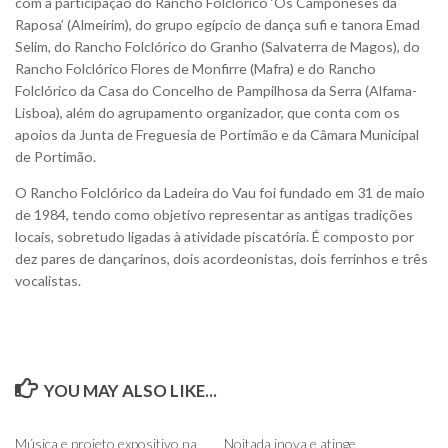
com a participação do Rancho Folclórico ‘Os Camponeses da
Raposa’ (Almeirim), do grupo egípcio de dança sufi e tanora Emad
Selim, do Rancho Folclórico do Granho (Salvaterra de Magos), do
Rancho Folclórico Flores de Monfirre (Mafra) e do Rancho
Folclórico da Casa do Concelho de Pampilhosa da Serra (Alfama-
Lisboa), além do agrupamento organizador, que conta com os
apoios da Junta de Freguesia de Portimão e da Câmara Municipal
de Portimão.
O Rancho Folclórico da Ladeira do Vau foi fundado em 31 de maio
de 1984, tendo como objetivo representar as antigas tradições
locais, sobretudo ligadas à atividade piscatória. É composto por
dez pares de dançarinos, dois acordeonistas, dois ferrinhos e três
vocalistas.
YOU MAY ALSO LIKE...
0
0
Música e projeto expositivo na
Noitada inova e atinge