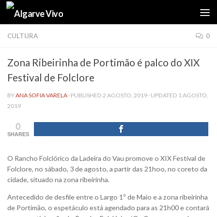
Skip to content
CULTURA
0
Zona Ribeirinha de Portimão é palco do XIX
Festival de Folclore
BY
ANA SOFIA VARELA
· PUBLISHED
2 AGOSTO, 2019
· UPDATED
1 AGOSTO,
2019
0
SHARES
O Rancho Folclórico da Ladeira do Vau promove o XIX Festival de
Folclore, no sábado, 3 de agosto, a partir das 21hoo, no coreto da
cidade, situado na zona ribeirinha.
Antecedido de desfile entre o Largo 1º de Maio e a zona ribeirinha
de Portimão, o espetáculo está agendado para as 21h00 e contará