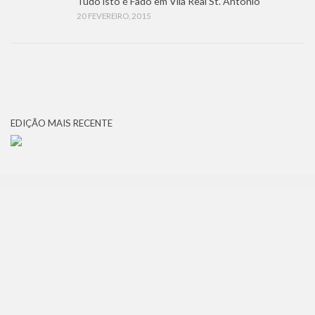
Tudo isto é Fado em Vila Real St. António
20 FEVEREIRO, 2015
EDIÇÃO MAIS RECENTE