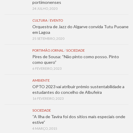
portimonenses
24 JULHO, 2020
CULTURA
/
EVENTO
Orquestra de Jazz do Algarve convida Tutu Puoane
em Lagoa
25 SETEMBRO, 2020
PORTIMÃO JORNAL
/
SOCIEDADE
Pires de Sousa: “Não pinto como posso. Pinto
como quero”
6 FEVEREIRO, 2023
AMBIENTE
OPTO 2023 vai atribuir prémio sustentabilidade a
estudantes do concelho de Albufeira
16 FEVEREIRO, 2023
SOCIEDADE
“A Ilha de Tavira foi dos sítios mais especiais onde
estive”
4 MARÇO, 2015