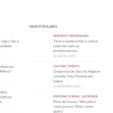
MAIS POPULARES
DESPORTO
/
REPORTAGEM
Lagos faz a
Ténis e padel estão a cativar
munidade
cada vez mais os
portimonenses
24 JULHO, 2020
sobem ao
CULTURA
/
EVENTO
MMFest’
Orquestra de Jazz do Algarve
convida Tutu Puoane em
Lagoa
25 SETEMBRO, 2020
iliza
médicos
PORTIMÃO JORNAL
/
SOCIEDADE
ta
Pires de Sousa: “Não pinto
como posso. Pinto como
quero”