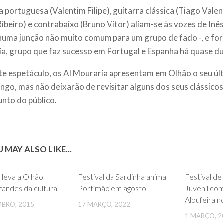
a portuguesa (Valentim Filipe), guitarra clássica (Tiago Vale
Ribeiro) e contrabaixo (Bruno Vítor) aliam-se às vozes de Inês
 numa junção não muito comum para um grupo de fado -, e fo
a, grupo que faz sucesso em Portugal e Espanha há quase d
e espetáculo, os Al Mouraria apresentam em Olhão o seu últ
ngo, mas não deixarão de revisitar alguns dos seus clássico
unto do público.
 MAY ALSO LIKE...
0
0
leva a Olhão
Festival da Sardinha anima
Festival de 
andes da cultura
Portimão em agosto
Juvenil co
Albufeira 
MBRO, 2015
17 MARÇO, 2022
1 MARÇO, 2