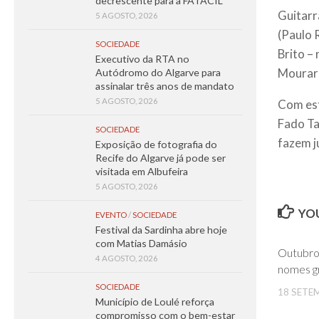
decrescente para a FATACIL
Guitarr
5 AGOSTO, 2026
(Paulo 
SOCIEDADE
Brito –
Executivo da RTA no
Mourari
Autódromo do Algarve para
assinalar três anos de mandato
5 AGOSTO, 2026
Com est
Fado Ta
SOCIEDADE
fazem j
Exposição de fotografia do
Recife do Algarve já pode ser
visitada em Albufeira
5 AGOSTO, 2026
YOU
EVENTO
/
SOCIEDADE
Festival da Sardinha abre hoje
com Matias Damásio
Outubro 
4 AGOSTO, 2026
nomes gr
SOCIEDADE
18 SETE
Município de Loulé reforça
compromisso com o bem-estar