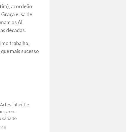
ntim), acordeão
 Graça e Isa de
rmam os Al
uas décadas.
imo trabalho,
s que mais sucesso
0
Artes Infantil e
meça em
no sábado
018