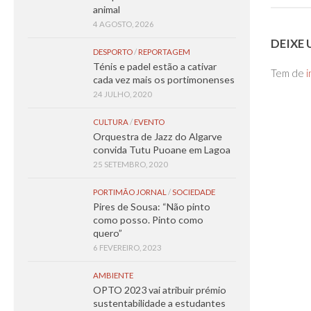
animal
4 AGOSTO, 2026
DEIXE
DESPORTO
/
REPORTAGEM
Ténis e padel estão a cativar
Tem de
i
cada vez mais os portimonenses
24 JULHO, 2020
CULTURA
/
EVENTO
Orquestra de Jazz do Algarve
convida Tutu Puoane em Lagoa
25 SETEMBRO, 2020
PORTIMÃO JORNAL
/
SOCIEDADE
Pires de Sousa: “Não pinto
como posso. Pinto como
quero”
6 FEVEREIRO, 2023
AMBIENTE
OPTO 2023 vai atribuir prémio
sustentabilidade a estudantes