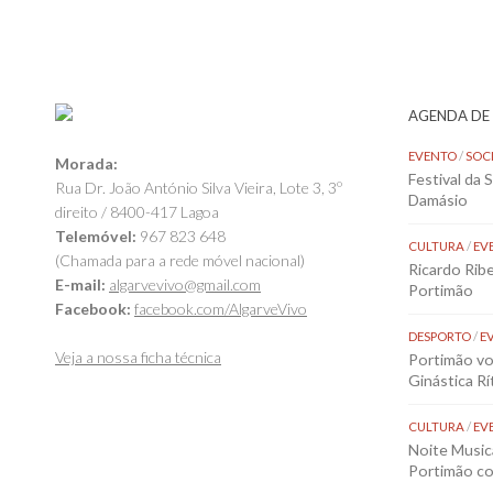
AGENDA DE
EVENTO
/
SOC
Morada:
Festival da 
Rua Dr. João António Silva Vieira, Lote 3, 3º
Damásio
direito / 8400-417 Lagoa
Telemóvel:
967 823 648
CULTURA
/
EV
(Chamada para a rede móvel nacional)
Ricardo Rib
E-mail:
algarvevivo@gmail.com
Portimão
Facebook:
facebook.com/AlgarveVivo
DESPORTO
/
E
Veja a nossa ficha técnica
Portimão vol
Ginástica Rí
CULTURA
/
EV
Noite Music
Portimão co