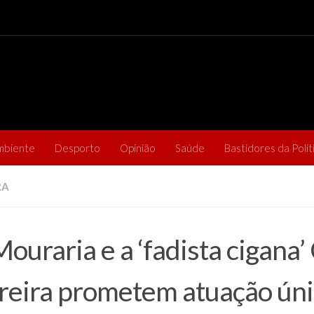
mbiente
Desporto
Opinião
Saúde
Bastidores da Polít
RA
Mouraria e a ‘fadista cigana’
eira prometem atuação ún