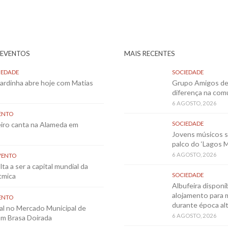
 EVENTOS
MAIS RECENTES
IEDADE
SOCIEDADE
Sardinha abre hoje com Matias
Grupo Amigos de 
diferença na co
6 AGOSTO, 2026
ENTO
eiro canta na Alameda em
SOCIEDADE
Jovens músicos 
palco do ‘Lagos 
6 AGOSTO, 2026
VENTO
ta a ser a capital mundial da
tmica
SOCIEDADE
Albufeira disponib
alojamento para 
ENTO
durante época al
al no Mercado Municipal de
6 AGOSTO, 2026
m Brasa Doirada