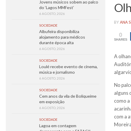
Jovens músicos sobem ao palco
Ol
do ‘Lagos MMFest’
6 AGOSTO, 2026
BY
ANA S
SOCIEDADE
Albufeira disponibiliza
0
alojamento para médicos
SHARES
durante época alta
6 AGOSTO, 2026
A olhan
SOCIEDADE
Auditór
Loulé recebe evento de cinema,
algarvi
música e jornalismo
6 AGOSTO, 2026
No palc
SOCIEDADE
alguns 
Cem anos da vila de Boliqueime
como a 
em exposição
acarinh
6 AGOSTO, 2026
com a at
SOCIEDADE
Moreira
Lagoa em contagem