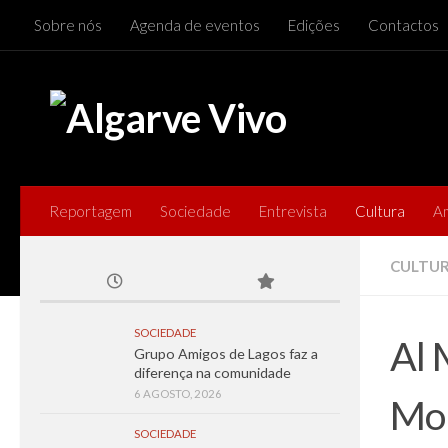
Sobre nós
Agenda de eventos
Edições
Contactos
Skip to content
Reportagem
Sociedade
Entrevista
Cultura
A
CULTU
SOCIEDADE
Al 
Grupo Amigos de Lagos faz a
diferença na comunidade
6 AGOSTO, 2026
Mor
SOCIEDADE