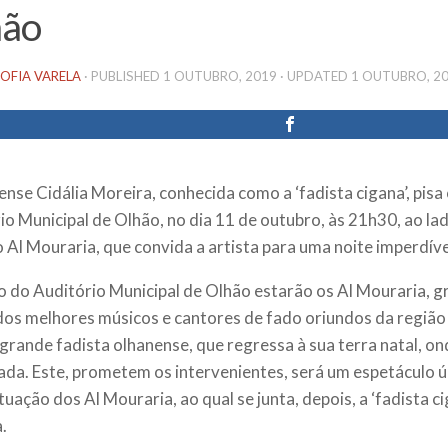
hão
OFIA VARELA
· PUBLISHED
1 OUTUBRO, 2019
· UPDATED
1 OUTUBRO, 2
ense Cidália Moreira, conhecida como a ‘fadista cigana’, pisa
io Municipal de Olhão, no dia 11 de outubro, às 21h30, ao la
o Al Mouraria, que convida a artista para uma noite imperdíve
o do Auditório Municipal de Olhão estarão os Al Mouraria, g
dos melhores músicos e cantores de fado oriundos da região 
grande fadista olhanense, que regressa à sua terra natal, on
ada. Este, prometem os intervenientes, será um espetáculo 
uação dos Al Mouraria, ao qual se junta, depois, a ‘fadista ci
.