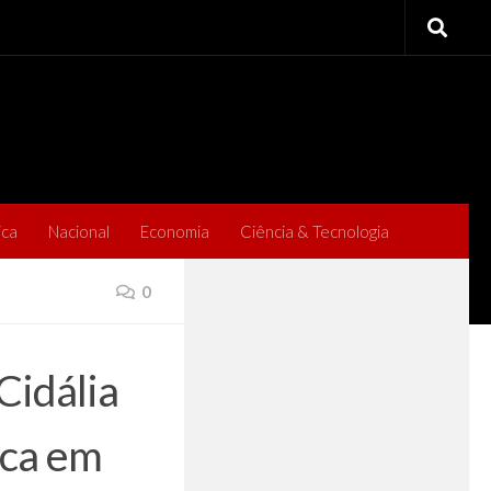
ica
Nacional
Economia
Ciência & Tecnologia
0
 Cidália
ica em