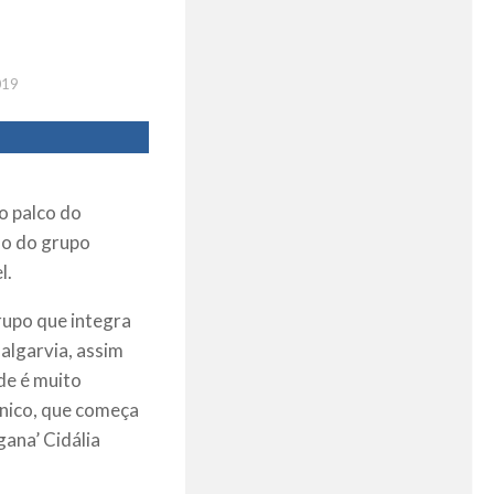
019
 o palco do
do do grupo
l.
rupo que integra
algarvia, assim
de é muito
único, que começa
gana’ Cidália