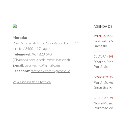
AGENDA DE
EVENTO
/
SOC
Morada:
Festival da 
Rua Dr. João António Silva Vieira, Lote 3, 3º
Damásio
direito / 8400-417 Lagoa
Telemóvel:
967 823 648
CULTURA
/
EV
(Chamada para a rede móvel nacional)
Ricardo Rib
E-mail:
algarvevivo@gmail.com
Portimão
Facebook:
facebook.com/AlgarveVivo
DESPORTO
/
E
Veja a nossa ficha técnica
Portimão vol
Ginástica Rí
CULTURA
/
EV
Noite Music
Portimão co