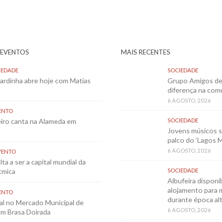
 EVENTOS
MAIS RECENTES
IEDADE
SOCIEDADE
Sardinha abre hoje com Matias
Grupo Amigos de 
diferença na co
6 AGOSTO, 2026
ENTO
eiro canta na Alameda em
SOCIEDADE
Jovens músicos 
palco do ‘Lagos 
6 AGOSTO, 2026
VENTO
ta a ser a capital mundial da
tmica
SOCIEDADE
Albufeira disponib
alojamento para 
ENTO
durante época al
al no Mercado Municipal de
6 AGOSTO, 2026
m Brasa Doirada