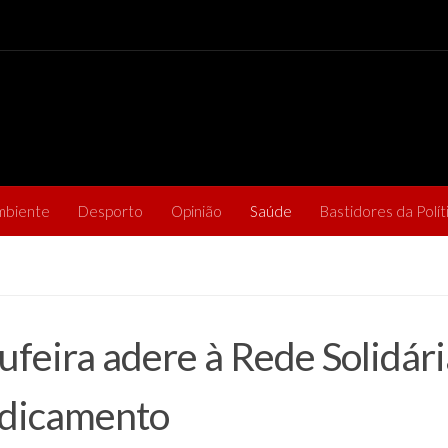
mbiente
Desporto
Opinião
Saúde
Bastidores da Polít
ufeira adere à Rede Solidári
dicamento