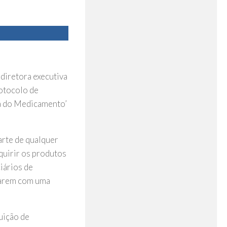
 diretora executiva
rotocolo de
a do Medicamento’
arte de qualquer
quirir os produtos
iários de
parem com uma
uição de