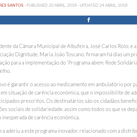
IRES SANTOS
· PUBLISHED
20 ABRIL, 2018
· UPDATED
24 ABRIL, 2018
dente da Câmara Municipal de Albufeira, José Carlos Rolo, e a
ciação Dignitude, Maria João Toscano, firmaram há dias um p
ação para a implementação do ‘Programa abem: Rede Solidári
elho.
ivo é garantir o acesso ao medicamento em ambulatório por p
 em situação de carência económica, que o impossibilite de ad
icipados prescritos. Os destinatários são os cidadãos benefic
ões sociais de solidariedade, assim como todos os que se de
o inesperada de carência económica.
ira aderiu a este programa inovador, relacionado com a distrib