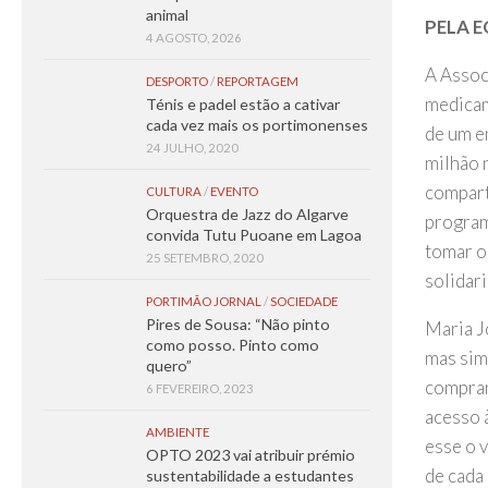
animal
PELA 
4 AGOSTO, 2026
A Assoc
DESPORTO
/
REPORTAGEM
medicam
Ténis e padel estão a cativar
cada vez mais os portimonenses
de um e
24 JULHO, 2020
milhão 
compart
CULTURA
/
EVENTO
Orquestra de Jazz do Algarve
program
convida Tutu Puoane em Lagoa
tomar os
25 SETEMBRO, 2020
solidari
PORTIMÃO JORNAL
/
SOCIEDADE
Pires de Sousa: “Não pinto
Maria J
como posso. Pinto como
mas sim
quero”
comprar
6 FEVEREIRO, 2023
acesso à
AMBIENTE
esse o 
OPTO 2023 vai atribuir prémio
de cada 
sustentabilidade a estudantes