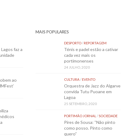
MAIS POPULARES
DESPORTO
/
REPORTAGEM
Lagos faz a
Ténis e padel estão a cativar
munidade
cada vez mais os
portimonenses
24 JULHO, 2020
sobem ao
CULTURA
/
EVENTO
MMFest’
Orquestra de Jazz do Algarve
convida Tutu Puoane em
Lagoa
25 SETEMBRO, 2020
iliza
médicos
PORTIMÃO JORNAL
/
SOCIEDADE
ta
Pires de Sousa: “Não pinto
como posso. Pinto como
quero”