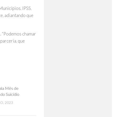
Municípios, IPSS,
te, adiantando que
ia. “Podemos chamar
parceria, que
0
nala Mês de
do Suicídio
O, 2023