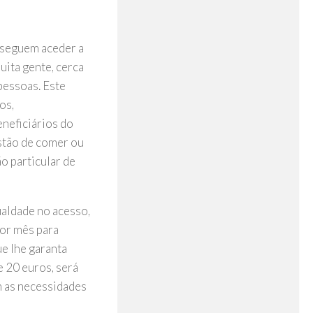
nseguem aceder a
uita gente, cerca
pessoas. Este
os,
eneficiários do
stão de comer ou
o particular de
ualdade no acesso,
por mês para
e lhe garanta
e 20 euros, será
m as necessidades