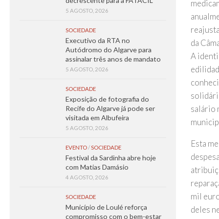
decrescente para a FATACIL
medicam
5 AGOSTO, 2026
anualme
reajust
SOCIEDADE
Executivo da RTA no
da Câma
Autódromo do Algarve para
A ident
assinalar três anos de mandato
edilidad
5 AGOSTO, 2026
conheci
SOCIEDADE
solidár
Exposição de fotografia do
salário
Recife do Algarve já pode ser
visitada em Albufeira
municip
5 AGOSTO, 2026
Esta me
EVENTO
/
SOCIEDADE
despesa
Festival da Sardinha abre hoje
com Matias Damásio
atribui
4 AGOSTO, 2026
reparaç
mil eur
SOCIEDADE
Município de Loulé reforça
deles n
compromisso com o bem-estar