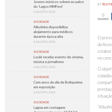
Jovens músicos sobem ao palco
BY
RUI P
do ‘Lagos MMFest’
6 AGOSTO, 2026
0
SHARES
SOCIEDADE
Albufeira disponibiliza
alojamento para médicos
durante época alta
O presi
6 AGOSTO, 2026
da Asso
colabor
SOCIEDADE
Loulé recebe evento de cinema,
no conc
música e jornalismo
6 AGOSTO, 2026
O objet
cidadão
SOCIEDADE
compart
Cem anos da vila de Boliqueime
em exposição
prestaç
6 AGOSTO, 2026
situaçã
SOCIEDADE
“Albufe
Lagoa em contagem