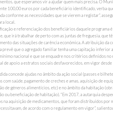
entos, que esperamos vir a ajudar quem mais precisa. O Munic
nte 100,00 euros por cada beneficiário identificado, verba que
ada conforme as necessidades que se vierem a registar”, asse
ra local.
ificação e referenciação dos beneficiários daquele programa 
e, que irá trabalhar de perto com as juntas de freguesia, que 
mento das situações de carência económica. A atribuição da 
ia prevê que o agregado familiar tenha uma capitação inferior 
 mínimo nacional e que se enquadre nos critérios definidos n
al de apoio a estratos sociais desfavorecidos, em vigor desde
dida concede ajudas no âmbito da ação social (passes e bilhete
s com saúde, pagamento de creches e amas, aquisição de equ
ção de géneros alimentícios, etc) e no âmbito da habitação (ob
ão ou beneficiação de habitação). “Em 2017, a autarquia desp
os na aquisição de medicamentos, que foram distribuídos por 
ecessitavam, de acordo com o regulamento em vigor”, saliento