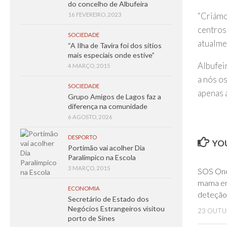
do concelho de Albufeira
“Criámo
16 FEVEREIRO, 2023
centros 
SOCIEDADE
atualme
“A Ilha de Tavira foi dos sítios
mais especiais onde estive”
Albufei
4 MARÇO, 2015
a nós o
SOCIEDADE
apenas a
Grupo Amigos de Lagos faz a
diferença na comunidade
6 AGOSTO, 2026
DESPORTO
YOU
Portimão vai acolher Dia
Paralímpico na Escola
3 MARÇO, 2015
SOS Onc
mama em
ECONOMIA
deteção
Secretário de Estado dos
Negócios Estrangeiros visitou
23 OUTU
porto de Sines