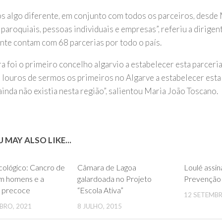
s algo diferente, em conjunto com todos os parceiros, desde 
paroquiais, pessoas individuais e empresas”, referiu a dirigen
nte contam com 68 parcerias por todo o país.
ra foi o primeiro concelho algarvio a estabelecer esta parcer
s louros de sermos os primeiros no Algarve a estabelecer esta 
inda não existia nesta região”, salientou Maria João Toscano.
 MAY ALSO LIKE...
0
0
ológico: Cancro de
Câmara de Lagoa
Loulé assi
 homens e a
galardoada no Projeto
Prevenção 
 precoce
“Escola Ativa”
12 SETEMBR
BRO, 2021
8 JULHO, 2015