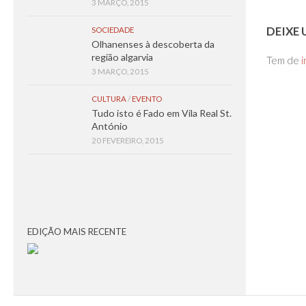
3 MARÇO, 2015
DEIXE
SOCIEDADE
Olhanenses à descoberta da
região algarvia
Tem de
i
3 MARÇO, 2015
CULTURA
/
EVENTO
Tudo isto é Fado em Vila Real St.
António
20 FEVEREIRO, 2015
EDIÇÃO MAIS RECENTE