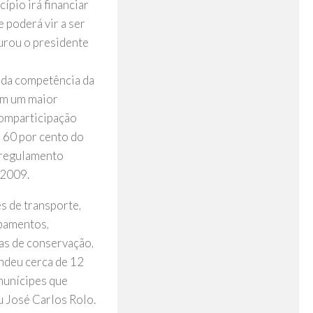
ípio irá financiar
 poderá vir a ser
gurou o presidente
é da competência da
têm um maior
comparticipação
a 60 por cento do
o regulamento
 2009.
s de transporte,
ipamentos,
ras de conservação,
endeu cerca de 12
munícipes que
u José Carlos Rolo.