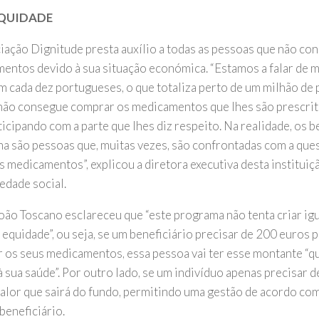
EQUIDADE
iação Dignitude presta auxílio a todas as pessoas que não co
entos devido à sua situação económica. “Estamos a falar de m
m cada dez portugueses, o que totaliza perto de um milhão de 
não consegue comprar os medicamentos que lhes são prescrit
icipando com a parte que lhes diz respeito. Na realidade, os b
a são pessoas que, muitas vezes, são confrontadas com a que
 medicamentos”, explicou a diretora executiva desta instituiçã
edade social.
oão Toscano esclareceu que “este programa não tenta criar ig
 equidade”, ou seja, se um beneficiário precisar de 200 euros 
 os seus medicamentos, essa pessoa vai ter esse montante “qu
 sua saúde”. Por outro lado, se um indivíduo apenas precisar d
valor que sairá do fundo, permitindo uma gestão de acordo co
beneficiário.