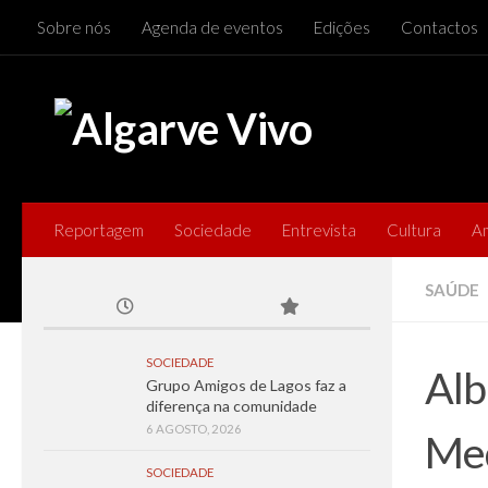
Sobre nós
Agenda de eventos
Edições
Contactos
Skip to content
Reportagem
Sociedade
Entrevista
Cultura
A
SAÚDE
SOCIEDADE
Alb
Grupo Amigos de Lagos faz a
diferença na comunidade
6 AGOSTO, 2026
Me
SOCIEDADE