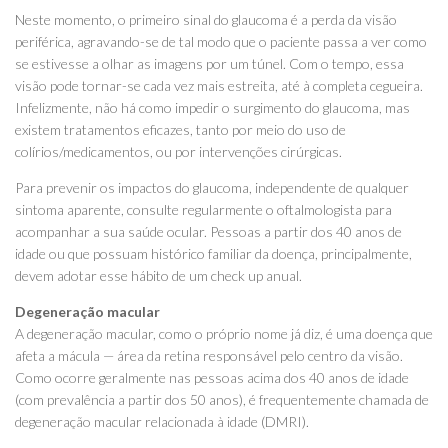
Neste momento, o primeiro sinal do glaucoma é a perda da visão
periférica, agravando-se de tal modo que o paciente passa a ver como
se estivesse a olhar as imagens por um túnel. Com o tempo, essa
visão pode tornar-se cada vez mais estreita, até à completa cegueira.
Infelizmente, não há como impedir o surgimento do glaucoma, mas
existem tratamentos eficazes, tanto por meio do uso de
colírios/medicamentos, ou por intervenções cirúrgicas.
Para prevenir os impactos do glaucoma, independente de qualquer
sintoma aparente, consulte regularmente o oftalmologista para
acompanhar a sua saúde ocular. Pessoas a partir dos 40 anos de
idade ou que possuam histórico familiar da doença, principalmente,
devem adotar esse hábito de um check up anual.
Degeneração macular
A degeneração macular, como o próprio nome já diz, é uma doença que
afeta a mácula — área da retina responsável pelo centro da visão.
Como ocorre geralmente nas pessoas acima dos 40 anos de idade
(com prevalência a partir dos 50 anos), é frequentemente chamada de
degeneração macular relacionada à idade (DMRI).