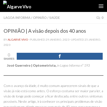
Skip to content
LAGOA INFORMA
/
OPINIÃO
/
SAÚDE
0
OPINIÃO | A visão depois dos 40 anos
BY
ALGARVE VIVO
· PUBLISHED
29 JANEIRO, 2023
· UPDATED
25 JANEIRO,
2023
0
SHARES
José Guerreiro | Optometrista,
in Lagoa Informa nº 193
Com o avanço da idade, é muito comum aparecerem sinais de que a
visão já não está como antes. O esforço costuma ser maior para ler, a
visão de longe pode começar a ficar desfocada, entre outros sintomas
possíveis. Neste artigo, irá conhecer os principais problemas de visão
que costumam atingir pessoas com mais de 40 anos para que possa