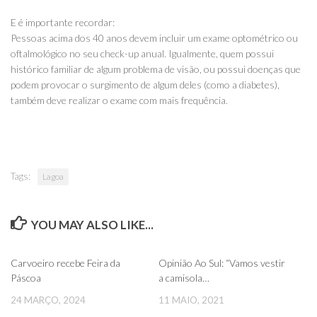
E é importante recordar:
Pessoas acima dos 40 anos devem incluir um exame optométrico ou
oftalmológico no seu check-up anual. Igualmente, quem possui
histórico familiar de algum problema de visão, ou possui doenças que
podem provocar o surgimento de algum deles (como a diabetes),
também deve realizar o exame com mais frequência.
Tags:
Lagoa
YOU MAY ALSO LIKE...
0
0
Carvoeiro recebe Feira da
Opinião Ao Sul: “Vamos vestir
Páscoa
a camisola…
24 MARÇO, 2024
11 MAIO, 2021