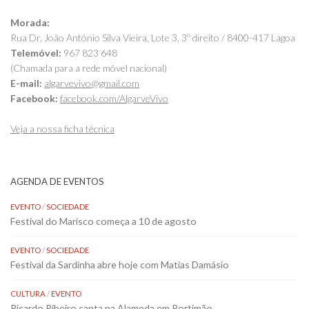
Morada:
Rua Dr. João António Silva Vieira, Lote 3, 3º direito / 8400-417 Lagoa
Telemóvel:
967 823 648
(Chamada para a rede móvel nacional)
E-mail:
algarvevivo@gmail.com
Facebook:
facebook.com/AlgarveVivo
Veja a nossa ficha técnica
AGENDA DE EVENTOS
EVENTO
/
SOCIEDADE
Festival do Marisco começa a 10 de agosto
EVENTO
/
SOCIEDADE
Festival da Sardinha abre hoje com Matias Damásio
CULTURA
/
EVENTO
Ricardo Ribeiro canta na Alameda em Portimão