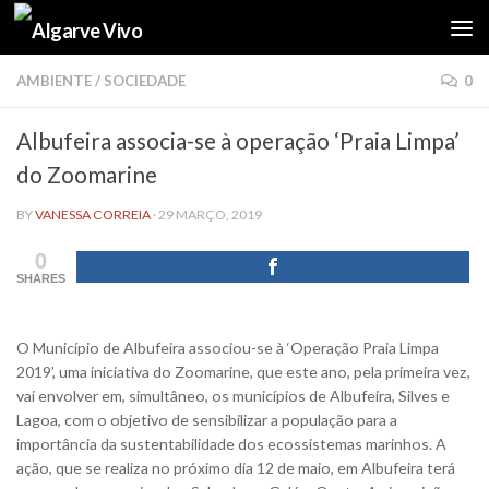
Skip to content
AMBIENTE
/
SOCIEDADE
0
Albufeira associa-se à operação ‘Praia Limpa’
do Zoomarine
BY
VANESSA CORREIA
·
29 MARÇO, 2019
0
SHARES
O Município de Albufeira associou-se à ‘Operação Praia Limpa
2019’, uma iniciativa do Zoomarine, que este ano, pela primeira vez,
vai envolver em, simultâneo, os municípios de Albufeira, Silves e
Lagoa, com o objetivo de sensibilizar a população para a
importância da sustentabilidade dos ecossistemas marinhos. A
ação, que se realiza no próximo dia 12 de maio, em Albufeira terá