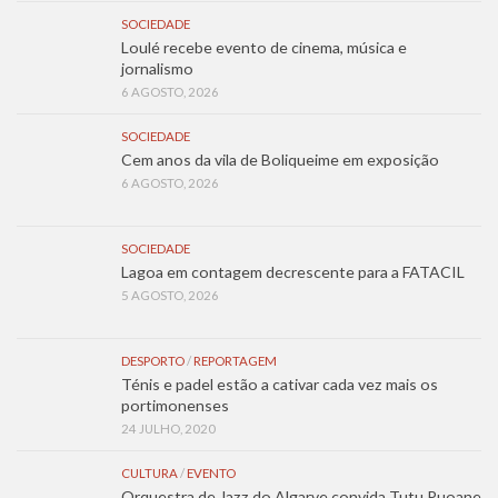
SOCIEDADE
Loulé recebe evento de cinema, música e
jornalismo
6 AGOSTO, 2026
SOCIEDADE
Cem anos da vila de Boliqueime em exposição
6 AGOSTO, 2026
SOCIEDADE
Lagoa em contagem decrescente para a FATACIL
5 AGOSTO, 2026
DESPORTO
/
REPORTAGEM
Ténis e padel estão a cativar cada vez mais os
portimonenses
24 JULHO, 2020
CULTURA
/
EVENTO
Orquestra de Jazz do Algarve convida Tutu Puoane