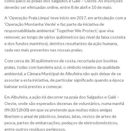
como palco as praias dos Salgados e Galé – Oeste. As inscrições
deverão ser efetuadas online, entre 8 de abril e 10 de maio.
A ‘Operação Praia Limpa’ teve início em 2017, em articulação com a
‘Operação Montanha Verde’ e faz parte da iniciativa de
responsabilidade ambiental ‘Together We Protect’, que visa
remover, ao longo de vários quilómetros (ao nível da faixa costeira
e dos fundos marinhos), detritos resultantes da ação humana,
cada vez mais presentes nas nossas praias.
Com cerca de 30 quilómetros de costa, recortada por bonitas
praias, todas com bandeira azul, o símbolo máximo da qualidade
ambiental, a Câmara Municipal de Albufeira não quis deixar de se
associar a esta iniciativa, de particular significado quando a época
balnear está prestes a começar.
Em Albufeira, a ação irá decorrer na praia dos Salgados e Galé –
Oeste, onde são esperados dezenas de voluntários, numa manhã
(9h30/12h00) em que se pretende que muitas mãos amigas
libertem o areal de plásticos, beatas, latas, restos de artes de
pesca, partes de embarcações, pedaços de eletrodomésticos,
entre outros resíduos perigosos.