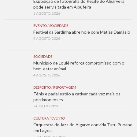
Exposição de fotografia do Recife do Algarve já
pode ser visitada em Albufeira
5 AGOSTO, 2026
EVENTO
/
SOCIEDADE
Festival da Sardinha abre hoje com Matias Damásio
4 AGOSTO, 2026
SOCIEDADE
Município de Loulé reforça compromisso com o
bem-estar animal
4 AGOSTO, 2026
DESPORTO
/
REPORTAGEM
Ténis e padel estão a cativar cada vez mais os
portimonenses
24 JULHO, 2020
CULTURA
/
EVENTO
Orquestra de Jazz do Algarve convida Tutu Puoane
em Lagoa
25 SETEMBRO, 2020