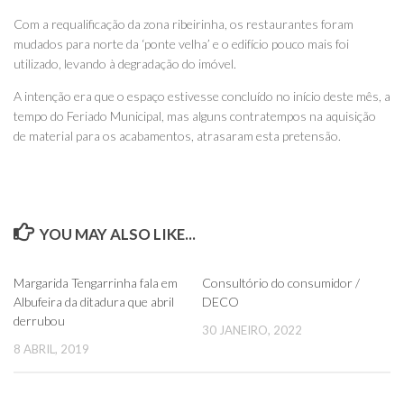
Com a requalificação da zona ribeirinha, os restaurantes foram
mudados para norte da ‘ponte velha’ e o edifício pouco mais foi
utilizado, levando à degradação do imóvel.
A intenção era que o espaço estivesse concluído no início deste mês, a
tempo do Feriado Municipal, mas alguns contratempos na aquisição
de material para os acabamentos, atrasaram esta pretensão.
YOU MAY ALSO LIKE...
0
0
Margarida Tengarrinha fala em
Consultório do consumidor /
Albufeira da ditadura que abril
DECO
derrubou
30 JANEIRO, 2022
8 ABRIL, 2019