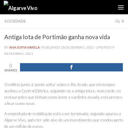
Skip to content
SOCIEDADE
0
Antiga lota de Portimão ganha nova vida
BY
ANA SOFIA VARELA
· PUBLISHED
18 DEZEMBRO, 2021
· UPDATED
9
DEZEMBRO, 2021
0
SHARES
O edifício junto à ‘ponte velha’ sobre o Rio Arade, que em tempos
acolheu a Central Elétrica, seguindo-se a antiga lota e, mais tarde, os
restaurantes que tinham como ícone a sardinha assada, está prestes
a ficar como novo.
A empreitada de reabilitação está a ser terminada, segundo apurou a
Algarve Vivo, após ter sido alvo de um investimento que rondou perto
de um milhão de euros.