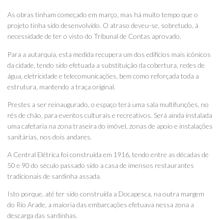
As obras tinham começado em março, mas há muito tempo que o
projeto tinha sido desenvolvido. O atraso deveu-se, sobretudo, à
necessidade de ter o visto do Tribunal de Contas aprovado.
Para a autarquia, esta medida recupera um dos edifícios mais icónicos
da cidade, tendo sido efetuada a substituição da cobertura, redes de
água, eletricidade e telecomunicações, bem como reforçada toda a
estrutura, mantendo a traça original.
Prestes a ser reinaugurado, o espaço terá uma sala multifunções, no
rés de chão, para eventos culturais e recreativos. Será ainda instalada
uma cafetaria na zona traseira do imóvel, zonas de apoio e instalações
sanitárias, nos dois andares.
A Central Elétrica foi construída em 1916, tendo entre as décadas de
50 e 90 do século passado sido a casa de imensos restaurantes
tradicionais de sardinha assada.
Isto porque, até ter sido construída a Docapesca, na outra margem
do Rio Arade, a maioria das embarcações efetuava nessa zona a
descarga das sardinhas.