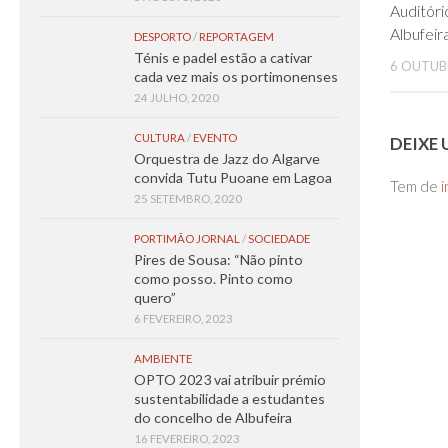
Auditóri
Albufeir
DESPORTO
/
REPORTAGEM
Ténis e padel estão a cativar
6 OUTUB
cada vez mais os portimonenses
24 JULHO, 2020
CULTURA
/
EVENTO
DEIXE
Orquestra de Jazz do Algarve
convida Tutu Puoane em Lagoa
Tem de
i
25 SETEMBRO, 2020
PORTIMÃO JORNAL
/
SOCIEDADE
Pires de Sousa: “Não pinto
como posso. Pinto como
quero”
6 FEVEREIRO, 2023
AMBIENTE
OPTO 2023 vai atribuir prémio
sustentabilidade a estudantes
do concelho de Albufeira
16 FEVEREIRO, 2023