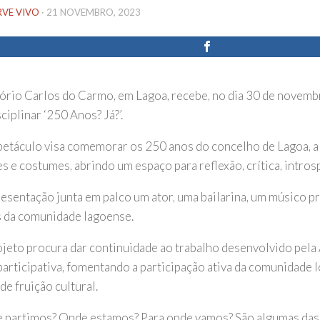
RVE VIVO
·
21 NOVEMBRO, 2023
ório Carlos do Carmo, em Lagoa, recebe, no dia 30 de novemb
ciplinar ‘250 Anos? Já?’.
petáculo visa comemorar os 250 anos do concelho de Lagoa, a 
es e costumes, abrindo um espaço para reflexão, crítica, intro
resentação junta em palco um ator, uma bailarina, um músico pr
 da comunidade lagoense.
ojeto procura dar continuidade ao trabalho desenvolvido pela 
participativa, fomentando a participação ativa da comunidade l
de fruição cultural.
 partimos? Onde estamos? Para onde vamos? São algumas das