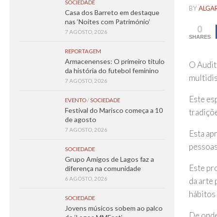
SOCIEDADE
BY
ALGA
Casa dos Barreto em destaque
nas ‘Noites com Património’
0
7 AGOSTO, 2026
SHARES
REPORTAGEM
Armacenenses: O primeiro título
O Audit
da história do futebol feminino
multidis
7 AGOSTO, 2026
Este es
EVENTO
/
SOCIEDADE
Festival do Marisco começa a 10
tradiçõ
de agosto
7 AGOSTO, 2026
Esta ap
pessoas
SOCIEDADE
Grupo Amigos de Lagos faz a
Este pr
diferença na comunidade
6 AGOSTO, 2026
da arte 
hábitos 
SOCIEDADE
Jovens músicos sobem ao palco
De onde