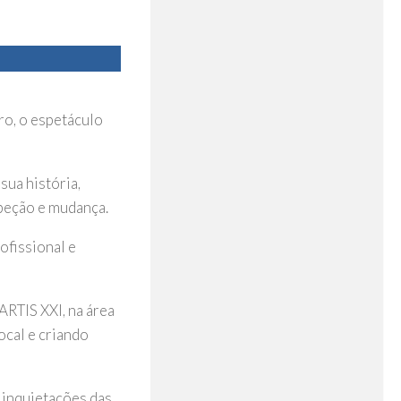
ro, o espetáculo
sua história,
speção e mudança.
ofissional e
ARTIS XXI, na área
ocal e criando
 inquietações das