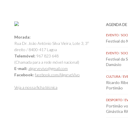
AGENDA DE
EVENTO
/
SOC
Morada:
Festival do
Rua Dr. João António Silva Vieira, Lote 3, 3º
direito / 8400-417 Lagoa
EVENTO
/
SOC
Telemóvel:
967 823 648
Festival da 
(Chamada para a rede móvel nacional)
Damásio
E-mail:
algarvevivo@gmail.com
Facebook:
facebook.com/AlgarveVivo
CULTURA
/
EV
Ricardo Rib
Veja a nossa ficha técnica
Portimão
DESPORTO
/
E
Portimão vol
Ginástica Rí