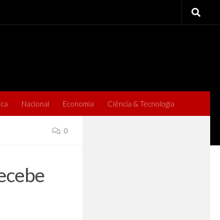
ica
Nacional
Economia
Ciência & Tecnologia
0
recebe