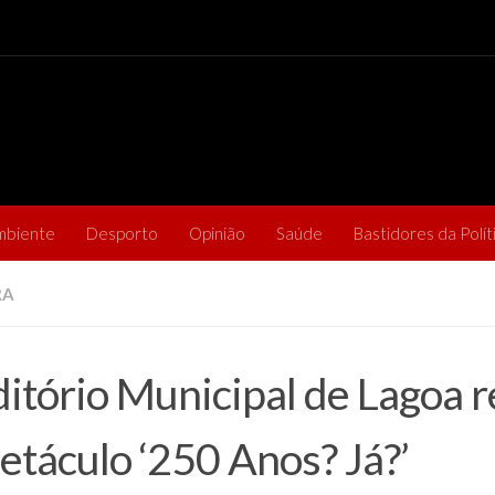
mbiente
Desporto
Opinião
Saúde
Bastidores da Polít
RA
itório Municipal de Lagoa 
etáculo ‘250 Anos? Já?’