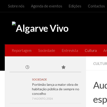
Sobre nós
Agenda de eventos
Edições
Contactos
Skip to content
Reportagem
Sociedade
Entrevista
Cultura
A
CULTU
SOCIEDADE
Aud
Portimão lança a maior obra de
habitação pública de sempre no
concelho
esp
7 AGOSTO, 2026