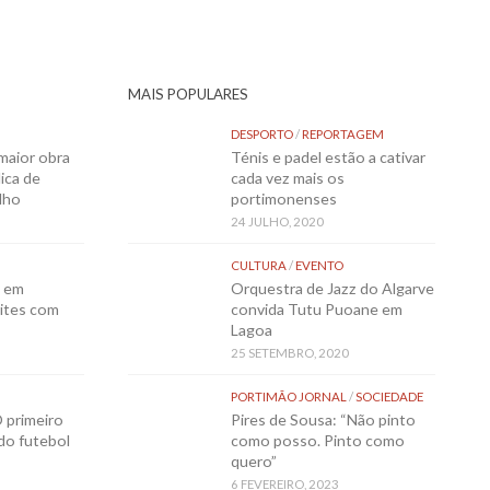
MAIS POPULARES
DESPORTO
/
REPORTAGEM
maior obra
Ténis e padel estão a cativar
ica de
cada vez mais os
lho
portimonenses
24 JULHO, 2020
CULTURA
/
EVENTO
o em
Orquestra de Jazz do Algarve
ites com
convida Tutu Puoane em
Lagoa
25 SETEMBRO, 2020
PORTIMÃO JORNAL
/
SOCIEDADE
 primeiro
Pires de Sousa: “Não pinto
 do futebol
como posso. Pinto como
quero”
6 FEVEREIRO, 2023