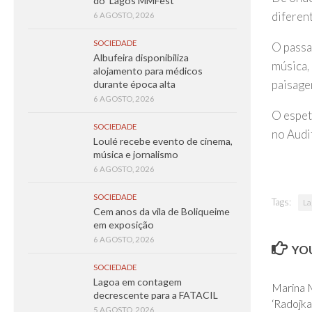
do ‘Lagos MMFest’
diferent
6 AGOSTO, 2026
SOCIEDADE
O passa
Albufeira disponibiliza
música,
alojamento para médicos
paisage
durante época alta
6 AGOSTO, 2026
O espet
SOCIEDADE
no Audi
Loulé recebe evento de cinema,
música e jornalismo
6 AGOSTO, 2026
SOCIEDADE
Tags:
La
Cem anos da vila de Boliqueime
em exposição
6 AGOSTO, 2026
YOU
SOCIEDADE
Lagoa em contagem
Marina 
decrescente para a FATACIL
‘Radojka
5 AGOSTO, 2026