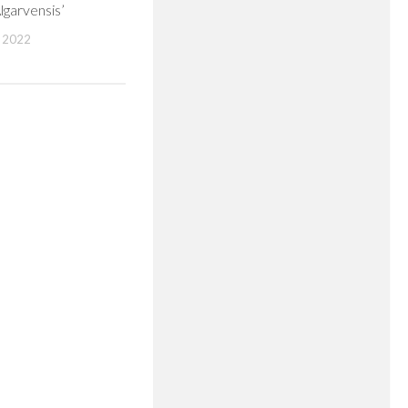
Algarvensis’
 2022