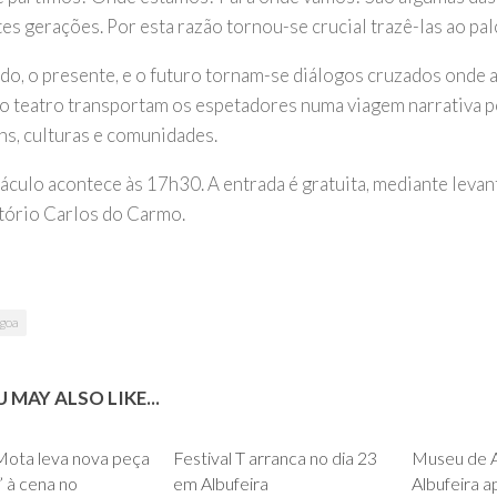
es gerações. Por esta razão tornou-se crucial trazê-las ao pal
do, o presente, e o futuro tornam-se diálogos cruzados onde a
 o teatro transportam os espetadores numa viagem narrativa pe
ns, culturas e comunidades.
áculo acontece às 17h30. A entrada é gratuita, mediante leva
tório Carlos do Carmo.
goa
 MAY ALSO LIKE...
0
0
Mota leva nova peça
Festival T arranca no dia 23
Museu de A
’ à cena no
em Albufeira
Albufeira a