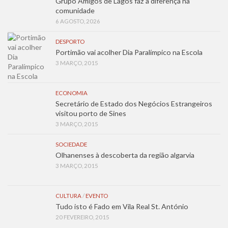
Grupo Amigos de Lagos faz a diferença na
comunidade
6 AGOSTO, 2026
DESPORTO
Portimão vai acolher Dia Paralímpico na Escola
3 MARÇO, 2015
ECONOMIA
Secretário de Estado dos Negócios Estrangeiros
visitou porto de Sines
3 MARÇO, 2015
SOCIEDADE
Olhanenses à descoberta da região algarvia
3 MARÇO, 2015
CULTURA
/
EVENTO
Tudo isto é Fado em Vila Real St. António
20 FEVEREIRO, 2015