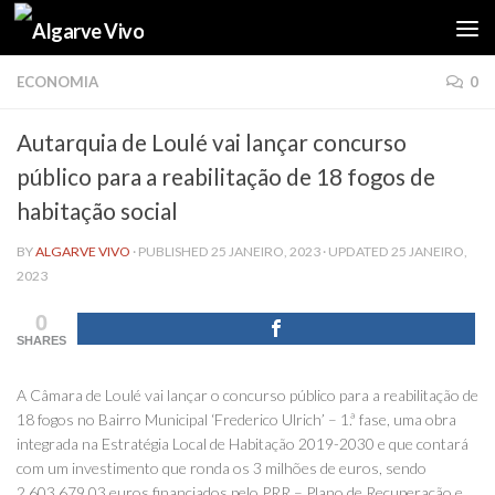
Skip to content
ECONOMIA
0
Autarquia de Loulé vai lançar concurso
público para a reabilitação de 18 fogos de
habitação social
BY
ALGARVE VIVO
· PUBLISHED
25 JANEIRO, 2023
· UPDATED
25 JANEIRO,
2023
0
SHARES
A Câmara de Loulé vai lançar o concurso público para a reabilitação de
18 fogos no Bairro Municipal ‘Frederico Ulrich’ – 1.ª fase, uma obra
integrada na Estratégia Local de Habitação 2019-2030 e que contará
com um investimento que ronda os 3 milhões de euros, sendo
2,603.679,03 euros financiados pelo PRR – Plano de Recuperação e