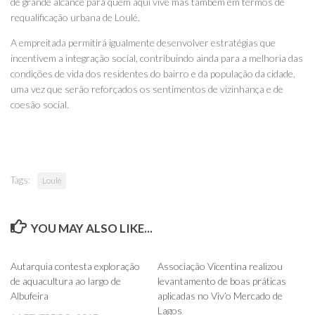
de grande alcance para quem aqui vive mas também em termos de
requalificação urbana de Loulé.
A empreitada permitirá igualmente desenvolver estratégias que
incentivem a integração social, contribuindo ainda para a melhoria das
condições de vida dos residentes do bairro e da população da cidade,
uma vez que serão reforçados os sentimentos de vizinhança e de
coesão social.
Tags:
Loulé
YOU MAY ALSO LIKE...
0
0
Autarquia contesta exploração
Associação Vicentina realizou
de aquacultura ao largo de
levantamento de boas práticas
Albufeira
aplicadas no Viv’o Mercado de
Lagos