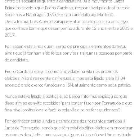
entre os socialistas quanto à candidatura. Já o movimento Lagoa
Primeiro revelou que Pedro Cardoso, responsável pelo Instituto de
Socorros a Náufragos (ISN), é o seu candidato àquela Junta.
Desta forma, Luís Alberto vai apresentar a candidatura a um cargo
que conhece bem e que desempenhou durante 12 anos, entre 2005 e
2017.
Por saber, está ainda quem serão os principais elementos da lista,
ainda que já tenham sido feitos convites a algumas pessoas por parte
do candidato.
Pedro Cardoso surgirá como a novidade na vila nas próximas
eleições. Não é residente na freguesia, mas está ligado a ela há 34
anos e é onde exerce funções no ISN, atualmente como sota-patrão.
Nunca esteve ligado à política e, ao Lagoa Informa, explicou porque
disse sim ao convite recebido: “para tentar fazer por Ferragudo o que
fiz a nível profissional e fazê-lo pela vila e pelos ferragudenses”.
Por conhecer estão ainda os candidatos dos restantes partidos à
junta de Ferragudo, sendo que têm existido dificuldades em encontrar
os nomes desejados, uma vez que alguns deles não se têm mostrado