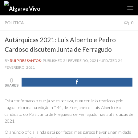
Skip to content
POLÍTICA
0
Autárquicas 2021: Luís Alberto e Pedro
Cardoso discutem Junta de Ferragudo
BY
RUI PIRES SANTOS
· PUBLISHED
24 FEVEREIRO, 2021
· UPDATED
24
FEVEREIRO, 2021
0
SHARES
Está confirmado o que já se esperava, num cenário revelado pelo
Lagoa Informa na edição nº144, de 7 de janeiro: Luís Alberto é o
candidato do PS à Junta de Freguesia de Ferragudo nas autárquicas de
2021.
O anúncio oficial ainda está por fazer, mas parece haver unanimidade