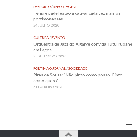
DESPORTO
/
REPORTAGEM
Ténis e padel estão a cativar cada vez mais os
portimonenses
24 JULHO, 2020
CULTURA
/
EVENTO
Orquestra de Jazz do Algarve convida Tutu Puoane
em Lagoa
25 SETEMBRO, 2020
PORTIMÃO JORNAL
/
SOCIEDADE
Pires de Sousa: “Não pinto como posso. Pinto
como quero”
6 FEVEREIRO, 2023