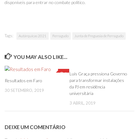
disponíveis para entrar no combate político.
Tags:
Autárquicas 2021
Ferragudo
Junta de Freguesia de Ferragudo
YOU MAY ALSO LIKE...
0
0
Luís Graça pressiona Governo
para transformar instalações
Resultados em Faro
da PJ em residência
30 SETEMBRO, 2019
universitária
3 ABRIL, 2019
DEIXE UM COMENTÁRIO