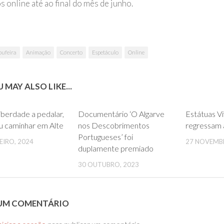
s online até ao final do mês de junho.
bufeira
Animação
Concerto
Espetáculo
Online
 MAY ALSO LIKE...
0
0
iberdade a pedalar,
Documentário ‘O Algarve
Estátuas Vi
u caminhar em Alte
nos Descobrimentos
regressam 
Portugueses’ foi
EIRO, 2024
27 NOVEMB
duplamente premiado
30 OUTUBRO, 2023
 UM COMENTÁRIO