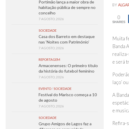
Portimão lança a maior obra de
BY
ALGA
habitação pública de sempre no
concelho
0
7 AGOSTO, 2026
SHARES
SOCIEDADE
Casa dos Barreto em destaque
Muita f
nas ‘Noites com Património’
Banda A
7 AGOSTO, 2026
realiza
REPORTAGEM
e será 
Armacenenses: O primeiro título
da história do futebol feminino
Poderão
7 AGOSTO, 2026
laço’ ou
EVENTO
/
SOCIEDADE
A Banda
Festival do Marisco começa a 10
de agosto
espetác
7 AGOSTO, 2026
e music
SOCIEDADE
Refira-
Grupo Amigos de Lagos faz a