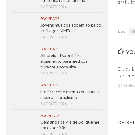
diferença na comunidade
gratuito
6 AGOSTO, 2026
SOCIEDADE
Jovens músicos sobem ao palco
do ‘Lagos MMFest’
Tags:
Al
6 AGOSTO, 2026
SOCIEDADE
YOU
Albufeira disponibiliza
alojamento para médicos
durante época alta
Dia da L
6 AGOSTO, 2026
correr o
27 FEVER
SOCIEDADE
Loulé recebe evento de cinema,
música e jornalismo
6 AGOSTO, 2026
SOCIEDADE
DEIXE
Cem anos da vila de Boliqueime
em exposição
6 AGOSTO, 2026