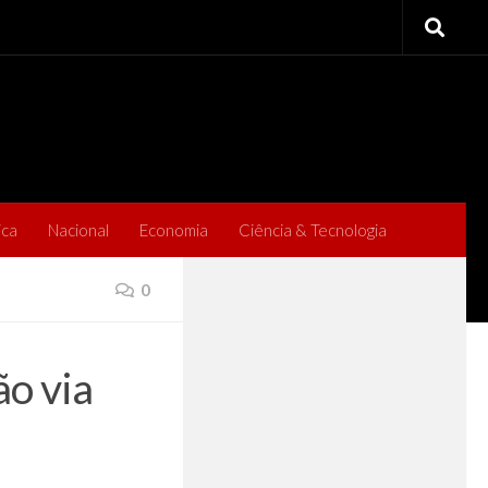
ica
Nacional
Economia
Ciência & Tecnologia
0
o via