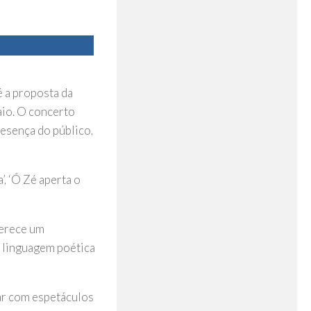
 a proposta da
aio. O concerto
resença do público,
, ‘Ó Zé aperta o
ferece um
a linguagem poética
uar com espetáculos