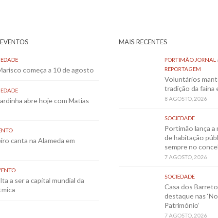
 EVENTOS
MAIS RECENTES
IEDADE
PORTIMÃO JORNAL
 Marisco começa a 10 de agosto
REPORTAGEM
Voluntários mant
tradição da faina
IEDADE
8 AGOSTO, 2026
Sardinha abre hoje com Matias
SOCIEDADE
Portimão lança a 
ENTO
de habitação públ
eiro canta na Alameda em
sempre no conce
7 AGOSTO, 2026
VENTO
SOCIEDADE
ta a ser a capital mundial da
Casa dos Barret
tmica
destaque nas ‘No
Património’
7 AGOSTO, 2026