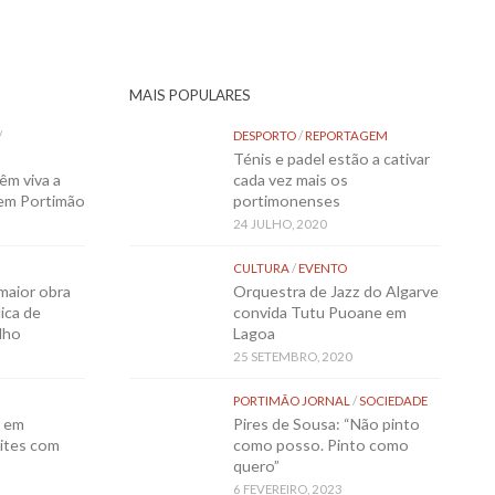
MAIS POPULARES
/
DESPORTO
/
REPORTAGEM
Ténis e padel estão a cativar
êm viva a
cada vez mais os
 em Portimão
portimonenses
24 JULHO, 2020
CULTURA
/
EVENTO
maior obra
Orquestra de Jazz do Algarve
ica de
convida Tutu Puoane em
lho
Lagoa
25 SETEMBRO, 2020
PORTIMÃO JORNAL
/
SOCIEDADE
o em
Pires de Sousa: “Não pinto
ites com
como posso. Pinto como
quero”
6 FEVEREIRO, 2023