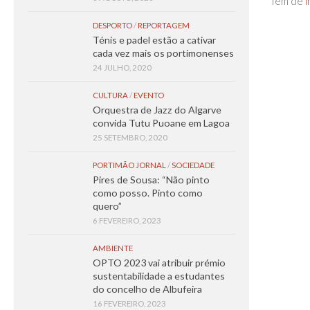
Tem de
i
DESPORTO
/
REPORTAGEM
Ténis e padel estão a cativar
cada vez mais os portimonenses
24 JULHO, 2020
CULTURA
/
EVENTO
Orquestra de Jazz do Algarve
convida Tutu Puoane em Lagoa
25 SETEMBRO, 2020
PORTIMÃO JORNAL
/
SOCIEDADE
Pires de Sousa: “Não pinto
como posso. Pinto como
quero”
6 FEVEREIRO, 2023
AMBIENTE
OPTO 2023 vai atribuir prémio
sustentabilidade a estudantes
do concelho de Albufeira
16 FEVEREIRO, 2023