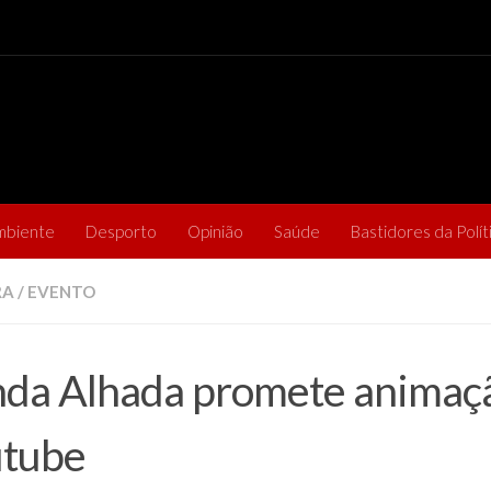
mbiente
Desporto
Opinião
Saúde
Bastidores da Polít
RA
/
EVENTO
da Alhada promete animaçã
utube