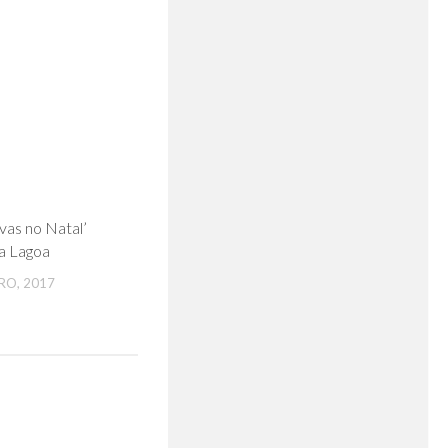
0
vas no Natal’
a Lagoa
RO, 2017