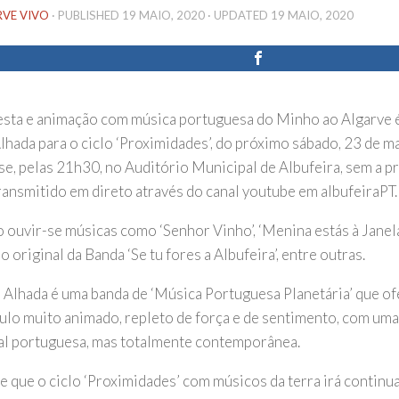
RVE VIVO
· PUBLISHED
19 MAIO, 2020
· UPDATED
19 MAIO, 2020
esta e animação com música portuguesa do Minho ao Algarve é
lhada para o ciclo ‘Proximidades’, do próximo sábado, 23 de m
-se, pelas 21h30, no Auditório Municipal de Albufeira, sem a p
transmitido em direto através do canal youtube em albufeiraPT.
 ouvir-se músicas como ‘Senhor Vinho’, ‘Menina estás à Janela’
 o original da Banda ‘Se tu fores a Albufeira’, entre outras.
 Alhada é uma banda de ‘Música Portuguesa Planetária’ que o
ulo muito animado, repleto de força e de sentimento, com um
al portuguesa, mas totalmente contemporânea.
se que o ciclo ‘Proximidades’ com músicos da terra irá contin