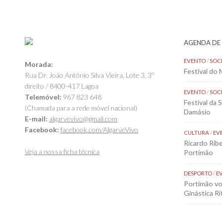
AGENDA DE
EVENTO
/
SOC
Morada:
Festival do
Rua Dr. João António Silva Vieira, Lote 3, 3º
direito / 8400-417 Lagoa
EVENTO
/
SOC
Telemóvel:
967 823 648
Festival da 
(Chamada para a rede móvel nacional)
Damásio
E-mail:
algarvevivo@gmail.com
Facebook:
facebook.com/AlgarveVivo
CULTURA
/
EV
Ricardo Rib
Veja a nossa ficha técnica
Portimão
DESPORTO
/
E
Portimão vol
Ginástica Rí