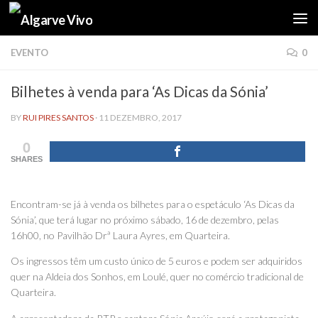
Skip to content
EVENTO
0
Bilhetes à venda para ‘As Dicas da Sónia’
BY
RUI PIRES SANTOS
·
11 DEZEMBRO, 2017
0
SHARES
Encontram-se já à venda os bilhetes para o espetáculo ‘As Dicas da
Sónia’, que terá lugar no próximo sábado, 16 de dezembro, pelas
16h00, no Pavilhão Drª Laura Ayres, em Quarteira.
Os ingressos têm um custo único de 5 euros e podem ser adquiridos
quer na Aldeia dos Sonhos, em Loulé, quer no comércio tradicional de
Quarteira.