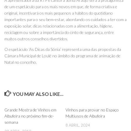
A apresentadora da RTP e cantora Sónia Araújo será a protagonista
de um espetáculo para os mais novos em que, de forma criativa e
original, incentivará os mais pequenos a hábitos do quotidiano
importantes para o seu bem-estar, abordando os cuidados a ter com a
exposição solar, dicas relacionadas com a alimentação, higiene,
reciclagem ou sobre a importância do cinto de segurança, entre
muitos outros conselhos divertidos.
O espetáculo ‘As Dicas da Sónia’ representa uma das propostas da
Câmara Municipal de Loulé no âmbito do programa de animação de
Natal no concelho.
YOU MAY ALSO LIKE...
0
0
Grande Mostra de Vinhos em
Vinhos para provar no Espaço
Albufeira no próximo fim-de-
Multiusos de Albufeira
semana
8 ABRIL, 2024