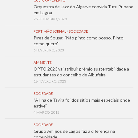
CULTURA
/
EVENTO
Orquestra de Jazz do Algarve convida Tutu Puoane
em Lagoa
25 SETEMBRO, 2020
PORTIMÃO JORNAL
/
SOCIEDADE
Pires de Sousa: “Não pinto como posso. Pinto
como quero”
6 FEVEREIRO, 2023
AMBIENTE
OPTO 2023 vai atribuir prémio sustentabilidade a
estudantes do concelho de Albufeira
16 FEVEREIRO, 2023
SOCIEDADE
“A Ilha de Tavira foi dos sítios mais especiais onde
estive”
4 MARÇO, 2015
SOCIEDADE
Grupo Amigos de Lagos faz a diferença na
comunidade