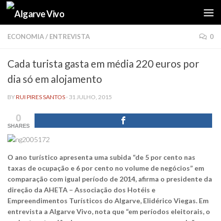
Skip to content
ECONOMIA
/
ENTREVISTA
0
Cada turista gasta em média 220 euros por
dia só em alojamento
BY
RUI PIRES SANTOS
·
31 JULHO, 2015
0
SHARES
O ano turístico apresenta uma subida “de 5 por cento nas
taxas de ocupação e 6 por cento no volume de negócios” em
comparação com igual período de 2014, afirma o presidente da
direção da AHETA – Associação dos Hotéis e
Empreendimentos Turísticos do Algarve, Elidérico Viegas. Em
entrevista a Algarve Vivo, nota que “em períodos eleitorais, o