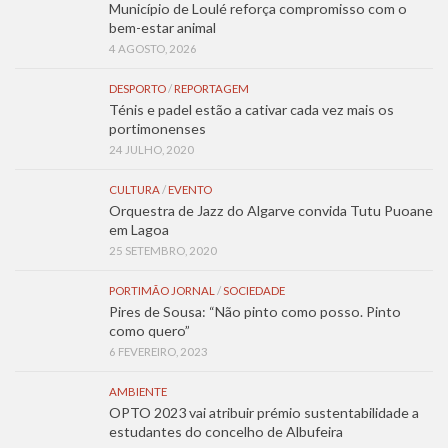
Município de Loulé reforça compromisso com o
bem-estar animal
4 AGOSTO, 2026
DESPORTO
/
REPORTAGEM
Ténis e padel estão a cativar cada vez mais os
portimonenses
24 JULHO, 2020
CULTURA
/
EVENTO
Orquestra de Jazz do Algarve convida Tutu Puoane
em Lagoa
25 SETEMBRO, 2020
PORTIMÃO JORNAL
/
SOCIEDADE
Pires de Sousa: “Não pinto como posso. Pinto
como quero”
6 FEVEREIRO, 2023
AMBIENTE
OPTO 2023 vai atribuir prémio sustentabilidade a
estudantes do concelho de Albufeira