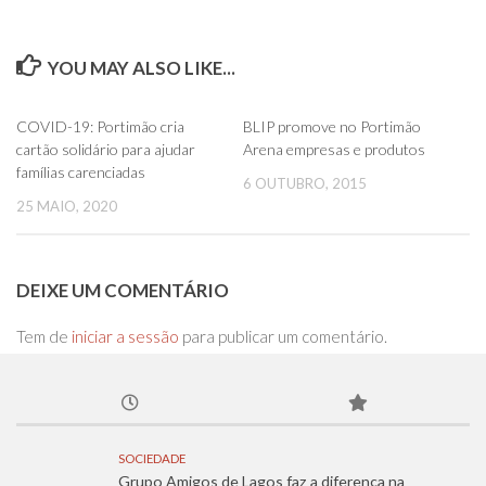
YOU MAY ALSO LIKE...
0
0
COVID-19: Portimão cria
BLIP promove no Portimão
cartão solidário para ajudar
Arena empresas e produtos
famílias carenciadas
6 OUTUBRO, 2015
25 MAIO, 2020
DEIXE UM COMENTÁRIO
Tem de
iniciar a sessão
para publicar um comentário.
SOCIEDADE
Grupo Amigos de Lagos faz a diferença na