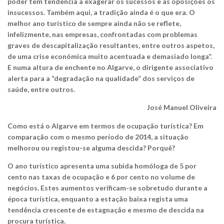
poder tem tendência a exagerar os sucessos e as oposições os
insucessos. Também aqui, a tradição ainda é o que era. O
melhor ano turístico de sempre ainda não se reflete,
infelizmente, nas empresas, confrontadas com problemas
graves de descapitalização resultantes, entre outros aspetos,
de uma crise económica muito acentuada e demasiado longa”.
E numa altura de enchente no Algarve, o dirigente associativo
alerta para a “degradação na qualidade” dos serviços de
saúde, entre outros.
José Manuel Oliveira
Como está o Algarve em termos de ocupação turística? Em
comparação com o mesmo período de 2014, a situação
melhorou ou registou-se alguma descida? Porquê?
O ano turístico apresenta uma subida homóloga de 5 por
cento nas taxas de ocupação e 6 por cento no volume de
negócios. Estes aumentos verificam-se sobretudo durante a
época turística, enquanto a estação baixa regista uma
tendência crescente de estagnação e mesmo de descida na
procura turística.