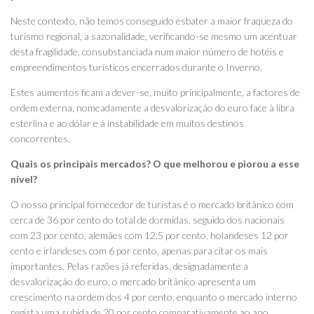
Neste contexto, não temos conseguido esbater a maior fraqueza do
turismo regional, a sazonalidade, verificando-se mesmo um acentuar
desta fragilidade, consubstanciada num maior número de hotéis e
empreendimentos turísticos encerrados durante o Inverno.
Estes aumentos ficam a dever-se, muito principalmente, a factores de
ordem externa, nomeadamente a desvalorização do euro face à libra
esterlina e ao dólar e à instabilidade em muitos destinos
concorrentes.
Quais os principais mercados? O que melhorou e piorou a esse
nível?
O nosso principal fornecedor de turistas é o mercado britânico com
cerca de 36 por cento do total de dormidas, seguido dos nacionais
com 23 por cento, alemães com 12,5 por cento, holandeses 12 por
cento e irlandeses com 6 por cento, apenas para citar os mais
importantes. Pelas razões já referidas, designadamente a
desvalorização do euro, o mercado britânico apresenta um
crescimento na ordem dos 4 por cento, enquanto o mercado interno
regista uma subida de 20 por cento comparativamente ao ano