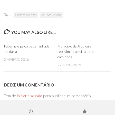
Tags:
Câmara de Lagos
Re-Food 4 Good
YOU MAY ALSO LIKE...
0
0
Paderne é palco de caminhada
Município de Albufeira
solidária
repavimenta estradas e
caminhos
2 MARÇO, 2016
22 ABRIL, 2019
DEIXE UM COMENTÁRIO
Tem de
iniciar a sessão
para publicar um comentário.