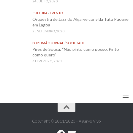
24 JULHO, 2020
CULTURA
/
EVENTO
Orquestra de Jazz do Algarve convida Tutu Puoane
em Lagoa
25 SETEMBRO, 2020
PORTIMÃO JORNAL
/
SOCIEDADE
Pires de Sousa: “Não pinto como posso. Pinto
como quero”
6 FEVEREIRO, 2023
Copyright © 2011/2020 - Algarve Vivo