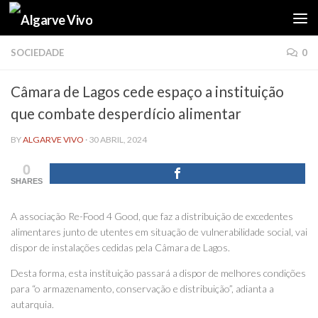
Skip to content
SOCIEDADE
0
Câmara de Lagos cede espaço a instituição
que combate desperdício alimentar
BY
ALGARVE VIVO
·
30 ABRIL, 2024
0
SHARES
A associação Re-Food 4 Good, que faz a distribuição de excedentes
alimentares junto de utentes em situação de vulnerabilidade social, vai
dispor de instalações cedidas pela Câmara de Lagos.
Desta forma, esta instituição passará a dispor de melhores condições
para “o armazenamento, conservação e distribuição”, adianta a
autarquia.