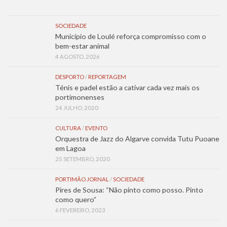
SOCIEDADE
Município de Loulé reforça compromisso com o
bem-estar animal
4 AGOSTO, 2026
DESPORTO
/
REPORTAGEM
Ténis e padel estão a cativar cada vez mais os
portimonenses
24 JULHO, 2020
CULTURA
/
EVENTO
Orquestra de Jazz do Algarve convida Tutu Puoane
em Lagoa
25 SETEMBRO, 2020
PORTIMÃO JORNAL
/
SOCIEDADE
Pires de Sousa: “Não pinto como posso. Pinto
como quero”
6 FEVEREIRO, 2023