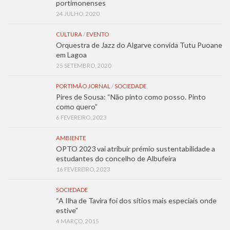
portimonenses
24 JULHO, 2020
CULTURA
/
EVENTO
Orquestra de Jazz do Algarve convida Tutu Puoane
em Lagoa
25 SETEMBRO, 2020
PORTIMÃO JORNAL
/
SOCIEDADE
Pires de Sousa: “Não pinto como posso. Pinto
como quero”
6 FEVEREIRO, 2023
AMBIENTE
OPTO 2023 vai atribuir prémio sustentabilidade a
estudantes do concelho de Albufeira
16 FEVEREIRO, 2023
SOCIEDADE
“A Ilha de Tavira foi dos sítios mais especiais onde
estive”
4 MARÇO, 2015