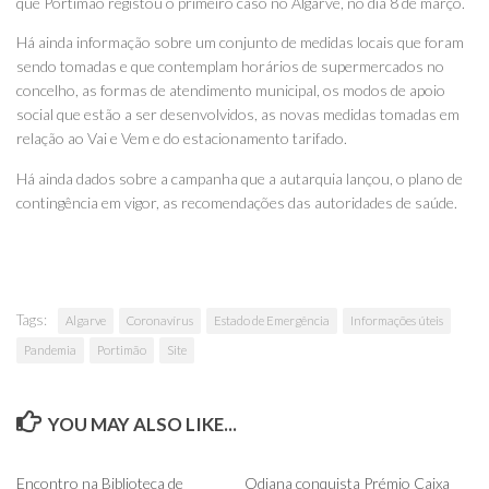
que Portimão registou o primeiro caso no Algarve, no dia 8 de março.
Há ainda informação sobre um conjunto de medidas locais que foram
sendo tomadas e que contemplam horários de supermercados no
concelho, as formas de atendimento municipal, os modos de apoio
social que estão a ser desenvolvidos, as novas medidas tomadas em
relação ao Vai e Vem e do estacionamento tarifado.
Há ainda dados sobre a campanha que a autarquia lançou, o plano de
contingência em vigor, as recomendações das autoridades de saúde.
Tags:
Algarve
Coronavírus
Estado de Emergência
Informações úteis
Pandemia
Portimão
Site
YOU MAY ALSO LIKE...
0
0
Encontro na Biblioteca de
Odiana conquista Prémio Caixa