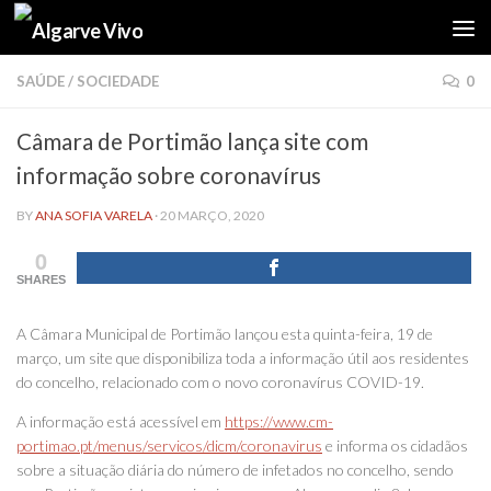
Skip to content
SAÚDE
/
SOCIEDADE
0
Câmara de Portimão lança site com
informação sobre coronavírus
BY
ANA SOFIA VARELA
·
20 MARÇO, 2020
0
SHARES
A Câmara Municipal de Portimão lançou esta quinta-feira, 19 de
março, um site que disponibiliza toda a informação útil aos residentes
do concelho, relacionado com o novo coronavírus COVID-19.
A informação está acessível em
https://www.cm-
portimao.pt/menus/servicos/dicm/coronavirus
e informa os cidadãos
sobre a situação diária do número de infetados no concelho, sendo